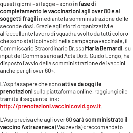
questi giorni – si legge – sono
in fase di
LACITYMAG.IT
completamento le vaccinazioni agli over 80 e ai
soggetti fragili
mediante la somministrazione delle
ILREGGINO.IT
seconde dosi. Grazie agli sforzi organizzativi e
all’eccellente lavoro di squadra svolto da tutti coloro
COSENZACHANNEL.IT
che sono stati coinvolti nella campagna vaccinale, il
ILVIBONESE.IT
Commissario Straordinario Dr.ssa
Maria Bernardi
, su
input del Commissario ad Acta Dott. Guido Longo, ha
CATANZAROCHANNEL.IT
disposto l’avvio della somministrazione dei vaccini
anche per gli over 60».
LACAPITALENEWS.IT
L’Asp fa sapere che sono
attive da oggi le
App
prenotazioni
sulla piattaforma online, raggiungibile
tramite il seguente link:
ANDROID
http://prenotazioni.vaccinicovid.gov.it
.
APPLE
L’Asp precisa che agli over 60
sarà somministrato il
vaccino Astrazeneca
(Vaxzevria) «raccomandato