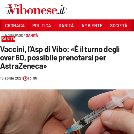
Vai
CRONACA
POLITICA
SANITÀ
AMBIENTE
SOCIETÀ
HOME PAGE
SANITÀ
Sezioni
SANITÀ
Vaccini, l’Asp di Vibo: «È il turno degli
CRONACA
over 60, possibile prenotarsi per
POLITICA
AstraZeneca»
SANITÀ
19 aprile 2021
13:06
AMBIENTE
SOCIETÀ
CULTURA
ECONOMIA E LAVORO