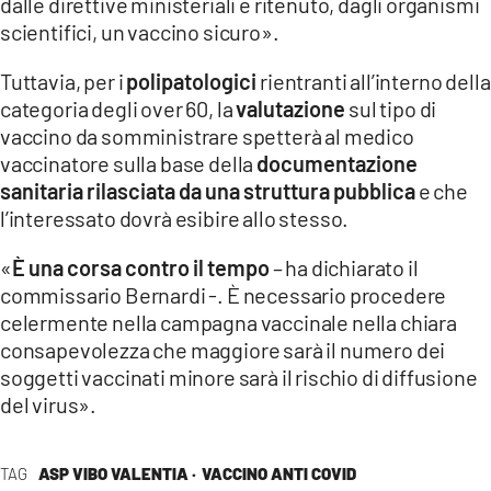
dalle direttive ministeriali e ritenuto, dagli organismi
scientifici, un vaccino sicuro».
Tuttavia, per i
polipatologici
rientranti all’interno della
categoria degli over 60, la
valutazione
sul tipo di
vaccino da somministrare spetterà al medico
vaccinatore sulla base della
documentazione
sanitaria rilasciata da una struttura pubblica
e che
l’interessato dovrà esibire allo stesso.
«
È una corsa contro il tempo
– ha dichiarato il
commissario Bernardi -. È necessario procedere
celermente nella campagna vaccinale nella chiara
consapevolezza che maggiore sarà il numero dei
soggetti vaccinati minore sarà il rischio di diffusione
del virus».
TAG
ASP VIBO VALENTIA ·
VACCINO ANTI COVID