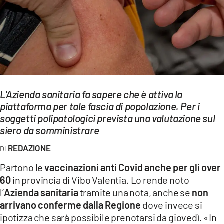
EVENTI
SPORT
Streaming
LAC TV
L'Azienda sanitaria fa sapere che è attiva la
LAC NETWORK
piattaforma per tale fascia di popolazione. Per i
soggetti polipatologici prevista una valutazione sul
LAC ONAIR
siero da somministrare
LaC
REDAZIONE
Network
Partono le
vaccinazioni anti Covid anche per gli over
LACPLAY.IT
60
in provincia di Vibo Valentia. Lo rende noto
l’
Azienda sanitaria
tramite una nota, anche se
non
LACTV.IT
arrivano conferme dalla Regione
dove invece si
LACONAIR.IT
ipotizza che sarà possibile prenotarsi da giovedì. «In