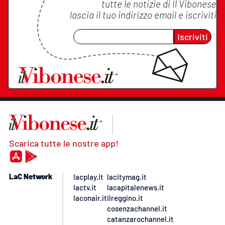
tutte le notizie di
Il Vibonese
lascia il tuo indirizzo email e iscriviti
Iscriviti
Scarica tutte le nostre app!
LaC Network
lacplay.it
lacitymag.it
lactv.it
lacapitalenews.it
laconair.it
ilreggino.it
cosenzachannel.it
catanzarochannel.it