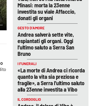
Minasi: morta la 23enne
investita su viale Affaccio,
donati gli organi
GESTO D’AMORE
Andrea salverà sette vite,
espiantati gli organi. Oggi
l’ultimo saluto a Serra San
Bruno
no
I FUNERALI
dito
«La morte di Andrea ci ricorda
quanto la vita sia preziosa e
fragile», a Serra l’ultimo saluto
alla 23enne investita a Vibo
IL CORDOGLIO
Andrea, il dolore di Vibo è