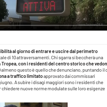
bilità al giorno di entrare e uscire dal perimetro
otale di 10 attraversamenti. Chi sgarra si beccherà una
a
Tropea, con i residenti del centro storico che vedo
 almeno questo è quello che denunciano, puntando il 
ona a traffico limitato
approvato dai commissari
 giugno. A subire i disagi maggiori sono i residenti che
er chiedere nuove norme modulate sulle loro esigenze