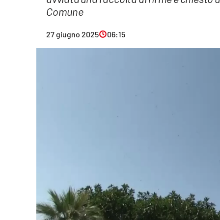
Comune
Eventi
Sport
27 giugno 2025
06:15
Streaming
LaC TV
Lac Network
LaC OnAir
LaC
Network
lacplay.it
lactv.it