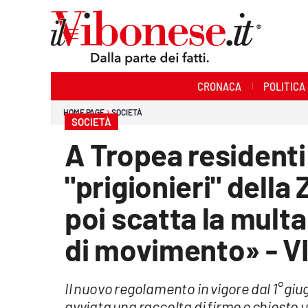
Sezioni
CRONACA
POLITICA
Cronaca
HOME PAGE
SOCIETÀ
SOCIETÀ
Politica
A Tropea resident
Sanità
"prigionieri" della 
Ambiente
poi scatta la multa
Società
di movimento» - V
Cultura
Il nuovo regolamento in vigore dal 1° giug
Economia e Lavoro
avviata una raccolta di firme e chiesto 