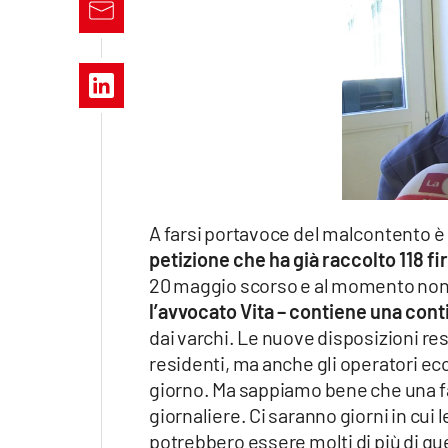
Apple
Vai
A farsi portavoce del malcontento è 
petizione che ha già raccolto 118 fi
20 maggio scorso e al momento non h
l’avvocato Vita – contiene una cont
dai varchi. Le nuove disposizioni rest
residenti, ma anche gli operatori eco
giorno. Ma sappiamo bene che una f
giornaliere. Ci saranno giorni in cui le
potrebbero essere molti di più di que