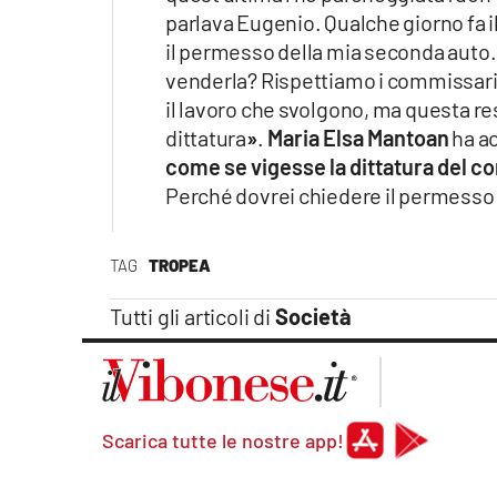
parlava Eugenio. Qualche giorno fa 
il permesso della mia seconda auto.
venderla? Rispettiamo i commissari 
il lavoro che svolgono, ma questa r
dittatura
»
.
Maria Elsa Mantoan
ha ac
come se vigesse la dittatura del com
Perché dovrei chiedere il permesso 
TAG
TROPEA
Tutti gli articoli di
Società
Scarica tutte le nostre app!