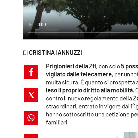
laconair.it
lacitymag.it
ilreggino.it
CRISTINA IANNUZZI
cosenzachannel.it
Prigionieri della Ztl,
con solo
5 possi
ilvibonese.it
vigilato dalle telecamere
, per un t
multa sicura. È quanto si prospetta 
catanzarochannel.it
leso il proprio diritto alla mobilità.
O
lacapitalenews.it
contro il nuovo regolamento della
Z
straordinari, entrato in vigore dal 1°
hanno sottoscritto una petizione p
App
familiari.
Android