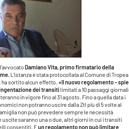
l’avvocato
Damiano Vita, primo firmatario della
rme.
L’istanza è stata protocollata al Comune di Tropea 
a sortito alcun effetto.
«Il nuovo regolamento – spi
ingentazione dei transiti
limitati a 10 passaggi giornali
eranno in vigore fino al 31 agosto. Fino a quella data i
nomici non potranno uscire dalla Ztl più di 5 volte al
amiglia non può prevedere sempre le necessità
 uscite saranno una o due, altri giorni in cui i transiti
lli consentiti. E
un regolamento non può limitare