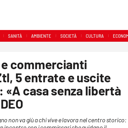
SANITÀ
AMBIENTE
SOCIETÀ
CULTURA
ECONOM
i e commercianti
Ztl, 5 entrate e uscite
: «A casa senza libertà
IDEO
no non va giù a chi vive e lavora nel centro storico:
un incontro con i commissari che guidano il