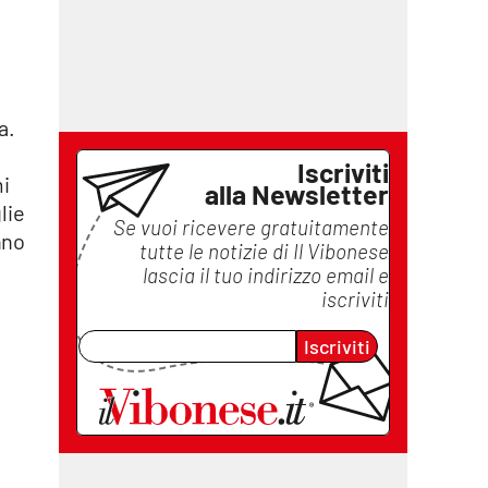
a.
Iscriviti
mi
alla Newsletter
lie
Se vuoi ricevere gratuitamente
nno
tutte le notizie di
Il Vibonese
lascia il tuo indirizzo email e
iscriviti
Iscriviti