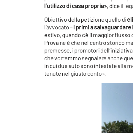
l’utilizzo di casa propria»
, dice il le
Obiettivo della petizione quello di
el
l’avvocato –
i primi a salvaguardare 
estivo, quando c’è il maggior flusso di
Prova ne è che nel centro storico mai
premesse, i promotori dell’iniziativ
che vorremmo segnalare anche quello 
in cui due auto sono intestate alla
tenute nel giusto conto».