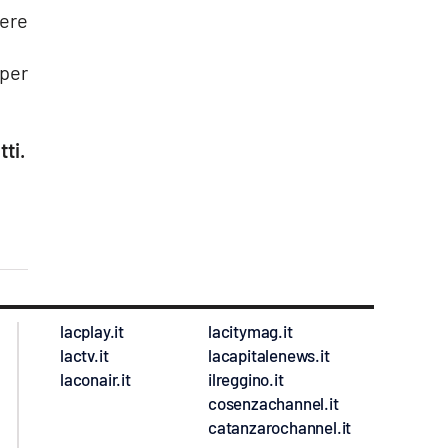
dere
 per
tti.
lacplay.it
lacitymag.it
lactv.it
lacapitalenews.it
laconair.it
ilreggino.it
cosenzachannel.it
catanzarochannel.it