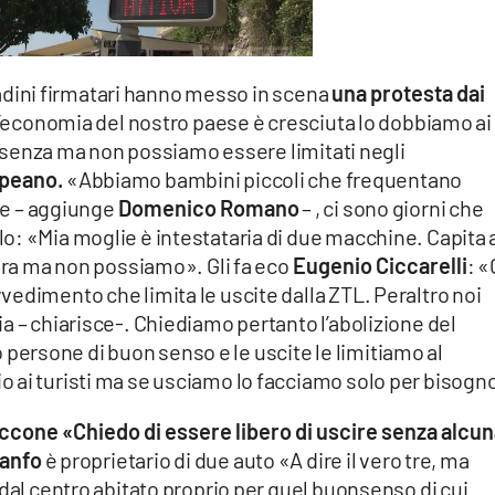
ittadini firmatari hanno messo in scena
una protesta dai
’economia del nostro paese è cresciuta lo dobbiamo ai
presenza ma non possiamo essere limitati negli
opeano.
«Abbiamo bambini piccoli che frequentano
ire – aggiunge
Domenico Romano
– , ci sono giorni che
o: «Mia moglie è intestataria di due macchine. Capita 
tura ma non possiamo». Gli fa eco
Eugenio Ciccarelli
: «
edimento che limita le uscite dalla ZTL. Peraltro noi
a – chiarisce-. Chiediamo pertanto l’abolizione del
rsone di buon senso e le uscite le limitiamo al
 ai turisti ma se usciamo lo facciamo solo per bisogn
cone «Chiedo di essere libero di uscire senza alcu
ranfo
è proprietario di due auto «A dire il vero tre, ma
 dal centro abitato proprio per quel buonsenso di cui