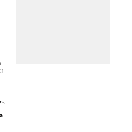
a
Ci
o».
na