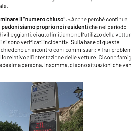
gale.
iminare il “numero chiuso”.
«Anche perché continua
i pedoni siamo proprio noi residenti
che nel periodo
 villeggianti, ci auto limitiamo nell’utilizzo della vettur
 si sono verificati incidenti». Sulla base di queste
a chiedono un incontro con i commissari: «Tra i proble
relativo all’intestazione delle vetture. Ci sono famig
 medesima persona. Insomma, ci sono situazioni che va