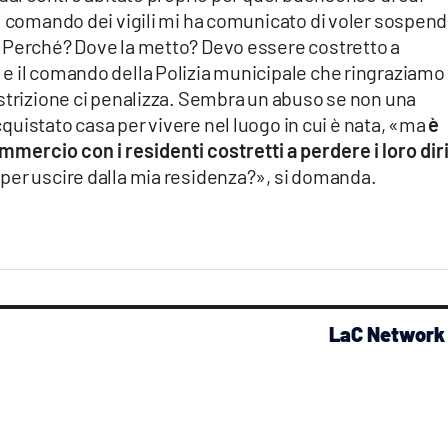
il comando dei vigili mi ha comunicato di voler sospen
 Perché? Dove la metto? Devo essere costretto a
e il comando della Polizia municipale che ringraziamo
estrizione ci penalizza. Sembra un abuso se non una
quistato casa per vivere nel luogo in cui è nata, «ma
è
mercio con i residenti costretti a perdere i loro diri
per uscire dalla mia residenza?», si domanda.
LaC Network