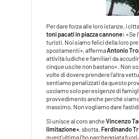
Per dare forza alle loro istanze, i c
toni pacati in piazza cannone:
«Se l
turisti. Noi siamo felici della loro 
spostamenti», afferma
Antonio Tr
attività ludiche e familiari da accud
cinque uscite non bastano». Non sol
volte di dovere prendere l’altra vet
sentiamo penalizzati da questo provv
usciamo solo per esigenze di famigli
provvedimento anche perché siamo pe
massimo. Non vogliamo dare fastidio
Si unisce al coro anche
Vincenzo Tac
limitazione»
, sbotta.
Ferdinando T
quest’ultima l’ho parcheggiata fuori