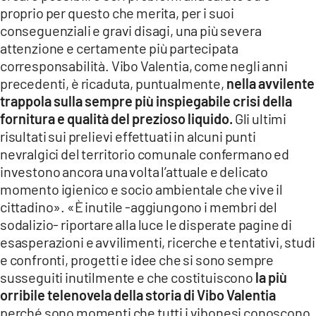
proprio per questo che merita, per i suoi
conseguenziali e gravi disagi, una più severa
attenzione e certamente più partecipata
corresponsabilità. Vibo Valentia, come negli anni
precedenti, è ricaduta, puntualmente,
nella avvilente
trappola sulla sempre più inspiegabile crisi della
fornitura e qualità del prezioso liquido.
Gli ultimi
risultati sui prelievi effettuati in alcuni punti
nevralgici del territorio comunale confermano ed
investono ancora una volta l’attuale e delicato
momento igienico e socio ambientale che vive il
cittadino». «È inutile -aggiungono i membri del
sodalizio- riportare alla luce le disperate pagine di
esasperazioni e avvilimenti, ricerche e tentativi, studi
e confronti, progetti e idee che si sono sempre
susseguiti inutilmente e che costituiscono
la più
orribile telenovela della storia di Vibo Valentia
perché sono momenti che tutti i vibonesi conoscono