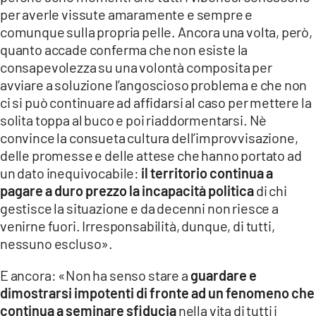
per averle vissute amaramente e sempre e
comunque sulla propria pelle. Ancora una volta, però,
quanto accade conferma che non esiste la
consapevolezza su una volontà composita per
avviare a soluzione l’angoscioso problema e che non
ci si può continuare ad affidarsi al caso per mettere la
solita toppa al buco e poi riaddormentarsi. Nè
convince la consueta cultura dell’improvvisazione,
delle promesse e delle attese che hanno portato ad
un dato inequivocabile:
il territorio continua a
pagare a duro prezzo la incapacità politica
di chi
gestisce la situazione e da decenni non riesce a
venirne fuori. Irresponsabilità, dunque, di tutti,
nessuno escluso».
E ancora: «Non ha senso stare a
guardare e
dimostrarsi impotenti di fronte ad un fenomeno che
continua a seminare sfiducia
nella vita di tutti i