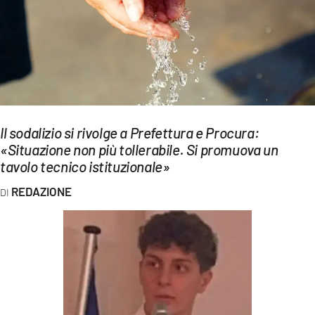
EVENTI
SPORT
Streaming
LAC TV
Il sodalizio si rivolge a Prefettura e Procura:
LAC NETWORK
«Situazione non più tollerabile. Si promuova un
tavolo tecnico istituzionale»
LAC ONAIR
REDAZIONE
LaC
Network
LACPLAY.IT
LACTV.IT
LACONAIR.IT