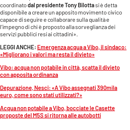
coordinato
dal presidente Tony Bilotta
si è detta
disponibile a creare un apposito movimento civico
capace di seguire e collaborare sulla qualità e
l’impegno di chi è proposto alla sorveglianza dei
servizi pubblici resi ai cittadini».
LEGGI ANCHE:
Emergenza acqua a Vibo, il sindaco:
«Migliorano i valori ma resta il divieto»
Vibo: acqua non potabile in città, scatta il divieto
con apposita ordinanza
Depurazione, Nesci: «A Vibo assegnati 390mila
euro, come sono stati utilizzati?»
Acqua non potabile a Vibo, bocciate le Casette
proposte del M5S si ritorna alle autobotti