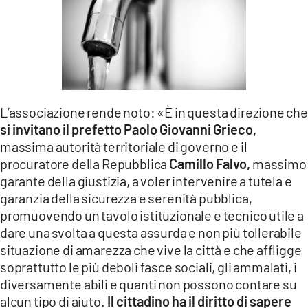
L’associazione rende noto: «È in questa direzione che
si invitano il prefetto Paolo Giovanni Grieco,
massima autorità territoriale di governo e il
procuratore della Repubblica
Camillo Falvo,
massimo
garante della giustizia, a voler intervenire a tutela e
garanzia della sicurezza e serenità pubblica,
promuovendo un tavolo istituzionale e tecnico utile a
dare una svolta a questa assurda e non più tollerabile
situazione di amarezza che vive la città e che affligge
soprattutto le più deboli fasce sociali, gli ammalati, i
diversamente abili e quanti non possono contare su
alcun tipo di aiuto.
Il cittadino ha il diritto di sapere