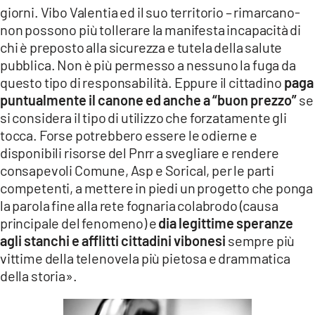
giorni. Vibo Valentia ed il suo territorio – rimarcano-
non possono più tollerare la manifesta incapacità di
chi è preposto alla sicurezza e tutela della salute
pubblica. Non è più permesso a nessuno la fuga da
questo tipo di responsabilità. Eppure il cittadino
paga
puntualmente il canone ed anche a “buon prezzo”
se
si considera il tipo di utilizzo che forzatamente gli
tocca. Forse potrebbero essere le odierne e
disponibili risorse del Pnrr a svegliare e rendere
consapevoli Comune, Asp e Sorical, per le parti
competenti, a mettere in piedi un progetto che ponga
la parola fine alla rete fognaria colabrodo (causa
principale del fenomeno) e
dia legittime speranze
agli stanchi e afflitti cittadini vibonesi
sempre più
vittime della telenovela più pietosa e drammatica
della storia».