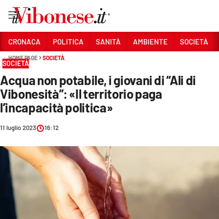
Vai
CRONACA
POLITICA
SANITÀ
AMBIENTE
SOCIETÀ
HOME PAGE
SOCIETÀ
Sezioni
SOCIETÀ
Acqua non potabile, i giovani di “Ali di
CRONACA
Vibonesità”: «Il territorio paga
POLITICA
l’incapacità politica»
SANITÀ
11 luglio 2023
16:12
AMBIENTE
SOCIETÀ
CULTURA
ECONOMIA E LAVORO