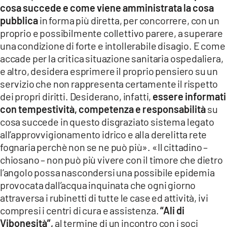
cosa succede e come viene amministrata la cosa
pubblica
in forma più diretta, per concorrere, con un
proprio e possibilmente collettivo parere, a superare
una condizione di forte e intollerabile disagio. E come
accade per la critica situazione sanitaria ospedaliera,
e altro, desidera esprimere il proprio pensiero su un
servizio che non rappresenta certamente il rispetto
dei propri diritti. Desiderano, infatti,
essere informati
con tempestività, competenza e responsabilità
su
cosa succede in questo disgraziato sistema legato
all’approvvigionamento idrico e alla derelitta rete
fognaria perchè non se ne può più». «Il cittadino –
chiosano – non può più vivere con il timore che dietro
l’angolo possa nascondersi una possibile epidemia
provocata dall’acqua inquinata che ogni giorno
attraversa i rubinetti di tutte le case ed attività, ivi
compresi i centri di cura e assistenza.
“Ali di
Vibonesità”,
al termine di un incontro con i soci