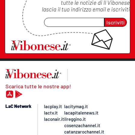
tutte le notizie di
Il Vibonese
lascia il tuo indirizzo email e iscriviti
Iscriviti
Scarica tutte le nostre app!
LaC Network
lacplay.it
lacitymag.it
lactv.it
lacapitalenews.it
laconair.it
ilreggino.it
cosenzachannel.it
catanzarochannel.it