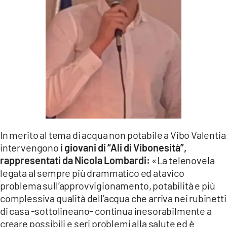
LACITYMAG.IT
ILREGGINO.IT
COSENZACHANNEL.IT
ILVIBONESE.IT
CATANZAROCHANNEL.IT
LACAPITALENEWS.IT
In merito al tema di acqua non potabile a Vibo Valentia
intervengono
i giovani di “Ali di Vibonesità”,
App
rappresentati da Nicola Lombardi:
«La telenovela
ANDROID
legata al sempre più drammatico ed atavico
problema sull’approvvigionamento, potabilità e più
APPLE
complessiva qualità dell’acqua che arriva nei rubinetti
di casa -sottolineano- continua inesorabilmente a
creare possibili e seri problemi alla salute ed è