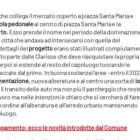
 che collega il mercato coperto a piazza Santa Maria e
sola pedonale
al centro di piazza Santa Maria e la
to.
Esso prende il nome nel periodo della dominazion
 città che andava ad intersecarsi con quella del
dettagli del
progetto
erano stati illustrati compiutame
tutto parte dalle Clarisse che deve riacquistare la propria
e poi si estende al resto del capoluogo toccando le
cate dal primo. In buona sostanza l’area – entro il 202
mentazione,
nuova alberatura e al centro una sorta di
i
 transito delle auto ma non più il parcheggio che rest
voro ma nelle intenzioni è chiaro che si cercherà di far
 ordine all’alberatura e all’arredo urbano mantenendo
poluogo.
agamento: ecco le novità introdotte dal Comune