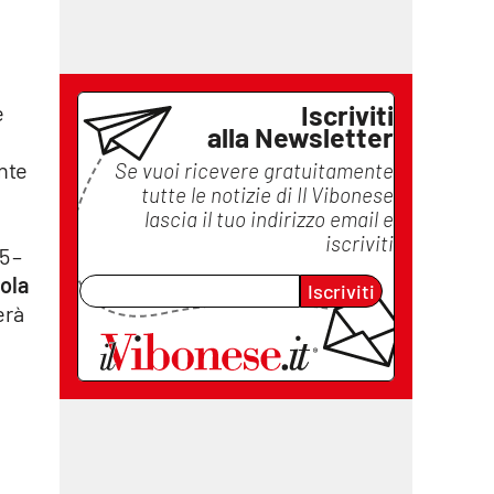
Iscriviti
e
alla Newsletter
nte
Se vuoi ricevere gratuitamente
tutte le notizie di
Il Vibonese
lascia il tuo indirizzo email e
iscriviti
5 –
sola
Iscriviti
erà
e