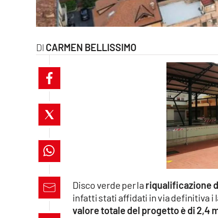
laconair.it
lacitymag.it
CARMEN BELLISSIMO
ilreggino.it
cosenzachannel.it
ilvibonese.it
catanzarochannel.it
lacapitalenews.it
App
Disco verde per la
riqualificazione 
infatti stati affidati in via definitiv
Android
valore totale del progetto è di 2,4 m