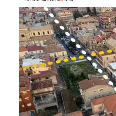
Eventi
Sport
Streaming
LaC TV
Lac Network
LaC OnAir
LaC
Network
lacplay.it
lactv.it