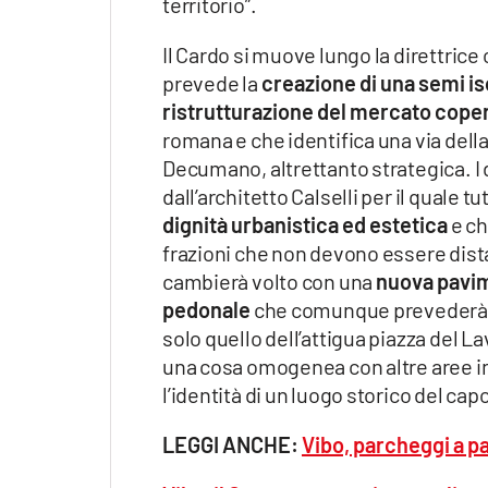
territorio”.
Il Cardo si muove lungo la direttrice
prevede la
creazione di una semi i
ristrutturazione del mercato coper
romana e che identifica una via della
Decumano, altrettanto strategica. I 
dall’architetto Calselli per il quale 
dignità urbanistica ed estetica
e ch
frazioni che non devono essere distac
cambierà volto con una
nuova pavi
pedonale
che comunque prevederà il
solo quello dell’attigua piazza del La
una cosa omogenea con altre aree in
l’identità di un luogo storico del ca
LEGGI ANCHE:
Vibo, parcheggi a p