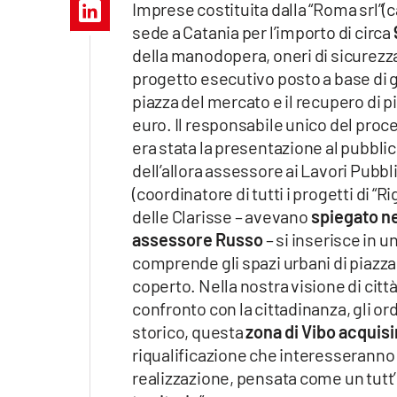
Imprese costituita dalla “Roma srl”(
Apple
sede a Catania per l’importo di circa
della manodopera, oneri di sicurezza 
progetto esecutivo posto a base di g
piazza del mercato e il recupero di p
Vai
euro. Il responsabile unico del proc
era stata la presentazione al pubbli
dell’allora assessore ai Lavori Pubbl
(coordinatore di tutti i progetti di 
delle Clarisse – avevano
spiegato ne
assessore Russo
– si inserisce in u
comprende gli spazi urbani di piazza
coperto. Nella nostra visione di citt
confronto con la cittadinanza, gli ord
storico, questa
zona di Vibo acquisir
riqualificazione che interesseranno l’
realizzazione, pensata come un tutt’