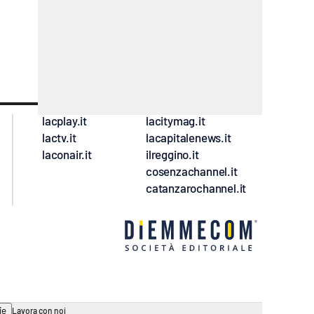
lacplay.it
lacitymag.it
lactv.it
lacapitalenews.it
laconair.it
ilreggino.it
cosenzachannel.it
catanzarochannel.it
ie
Lavora con noi