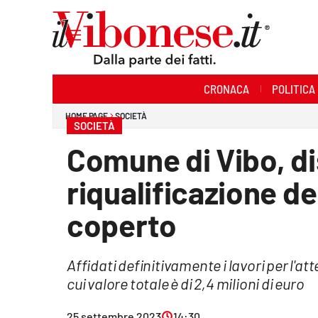
Sezioni
CRONACA
POLITICA
Cronaca
HOME PAGE
SOCIETÀ
SOCIETÀ
Politica
Comune di Vibo, di
Sanità
riqualificazione de
Ambiente
coperto
Società
Affidati definitivamente i lavori per l'at
Cultura
cui valore totale è di 2,4 milioni di euro
Economia e Lavoro
25 settembre 2023
14:30