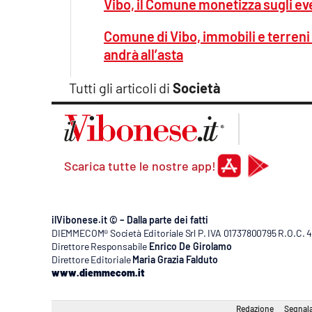
Vibo, il Comune monetizza sugli eve
Comune di Vibo, immobili e terreni 
andrà all’asta
Tutti gli articoli di
Società
Scarica tutte le nostre app!
ilVibonese.it © – Dalla parte dei fatti
DIEMMECOM® Società Editoriale Srl P. IVA 01737800795 R.O.C. 404
Direttore Responsabile
Enrico De Girolamo
Direttore Editoriale
Maria Grazia Falduto
www.diemmecom.it
Redazione
Segnala