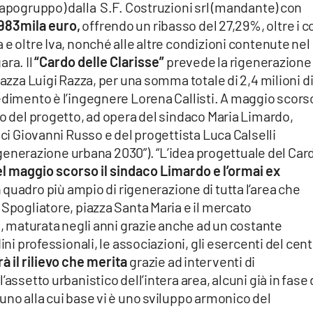
capogruppo) dalla S.F. Costruzioni srl (mandante) con
983mila euro,
offrendo un ribasso del 27,29%, oltre i c
e oltre Iva, nonché alle altre condizioni contenute nel
ara. Il
“Cardo delle Clarisse”
prevede la rigenerazione 
iazza Luigi Razza, per una somma totale di 2,4 milioni d
edimento è l’ingegnere Lorena Callisti. A maggio scorso
co del progetto, ad opera del sindaco Maria Limardo,
ici Giovanni Russo e del progettista Luca Calselli
“Rigenerazione urbana 2030”). “L’idea progettuale del Car
l maggio scorso il sindaco Limardo e l’ormai ex
n quadro più ampio di rigenerazione di tutta l’area che
 Spogliatore, piazza Santa Maria e il mercato
à, maturata negli anni grazie anche ad un costante
ini professionali, le associazioni, gli esercenti del cen
à il rilievo che merita
grazie ad interventi di
assetto urbanistico dell’intera area, alcuni già in fase 
uno alla cui base vi è uno sviluppo armonico del