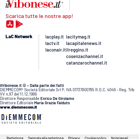
Scarica tutte le nostre app!
LaC Network
lacplay.it
lacitymag.it
lactv.it
lacapitalenews.it
laconair.it
ilreggino.it
cosenzachannel.it
catanzarochannel.it
ilVibonese.it © – Dalla parte dei fatti
DIEMMECOM® Società Editoriale Srl P. IVA 01737800795 R.O.C. 4049 – Reg. Trib
VV n.97 del 11.12.1996
Direttore Responsabile
Enrico De Girolamo
Direttore Editoriale
Maria Grazia Falduto
www.diemmecom.it
Redazione
Segnala alla redazione
Privacy
Cookie policy
Note legali