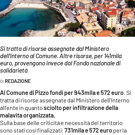
EVENTI
SPORT
Streaming
LAC TV
Si tratta di risorse assegnate dal Ministero
dell'Interno al Comune. Altre risorse, per 141mila
LAC NETWORK
euro, provengono invece dal Fondo nazionale di
solidarietà
LAC ONAIR
REDAZIONE
LaC
Al Comune di Pizzo fondi per 943mila e 572 euro
. Si
Network
tratta di risorse assegnate dal Ministero dell’Interno
LACPLAY.IT
all’ente in quanto
sciolto per infiltrazione della
malavita organizzata.
LACTV.IT
Sulla base delle criticità e necessità del territorio
sono stati così finalizzati:
731mila e 572 euro
per la
LACONAIR.IT