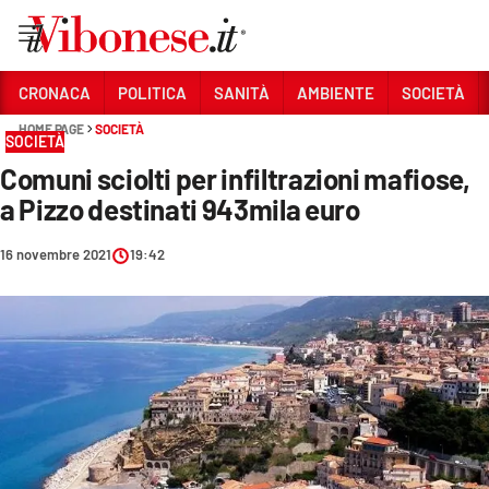
Vai
CRONACA
POLITICA
SANITÀ
AMBIENTE
SOCIETÀ
HOME PAGE
SOCIETÀ
Sezioni
SOCIETÀ
Comuni sciolti per infiltrazioni mafiose,
CRONACA
a Pizzo destinati 943mila euro
POLITICA
16 novembre 2021
19:42
SANITÀ
AMBIENTE
SOCIETÀ
CULTURA
ECONOMIA E LAVORO