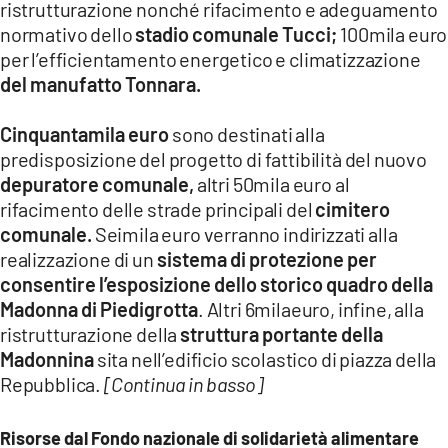
ristrutturazione nonché rifacimento e adeguamento
LACITYMAG.IT
normativo dello
stadio comunale Tucci;
100mila euro
per l’efficientamento energetico e climatizzazione
ILREGGINO.IT
del manufatto Tonnara.
COSENZACHANNEL.IT
Cinquantamila euro
sono destinati alla
ILVIBONESE.IT
predisposizione del progetto di fattibilità del nuovo
depuratore comunale,
altri 50mila euro al
CATANZAROCHANNEL.IT
rifacimento delle strade principali del
cimitero
comunale.
Seimila euro verranno indirizzati alla
LACAPITALENEWS.IT
realizzazione di un
sistema di protezione per
consentire l’esposizione dello storico quadro della
App
Madonna di Piedigrotta
. Altri 6milaeuro, infine, alla
ristrutturazione della
struttura portante della
ANDROID
Madonnina
sita nell’edificio scolastico di piazza della
APPLE
Repubblica.
[Continua in basso]
Risorse dal Fondo nazionale di solidarietà alimentare