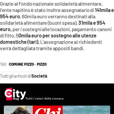
Grazie al Fondo nazionale solidarietà alimentare,
l’ente napitino è stato inoltre assegnatario di
141mila e
954 euro.
60mila euro verranno destinati alla
solidarietà alimentare (buoni spesa),
31mila e 954
euro,
per i sostegni alle locazioni, pagamento canoni
di fitto, 5
0mila euro per sostegno alle utenze
domestiche (tari).
L’assegnazione ai richiedenti
verrà dettagliata tramite appositi bandi.
TAG
COMUNE PIZZO ·
PIZZO
Società
Tutti gli articoli di