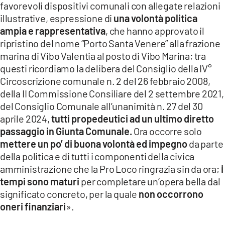
favorevoli dispositivi comunali con allegate relazioni
illustrative, espressione di
una volontà politica
ampia e rappresentativa
, che hanno approvato il
ripristino del nome “Porto Santa Venere” alla frazione
marina di Vibo Valentia al posto di Vibo Marina; tra
questi ricordiamo la delibera del Consiglio della IV°
Circoscrizione comunale n. 2 del 26 febbraio 2008,
della II Commissione Consiliare del 2 settembre 2021,
del Consiglio Comunale all’unanimità n. 27 del 30
aprile 2024,
tutti propedeutici ad un ultimo diretto
passaggio in Giunta Comunale.
Ora occorre solo
mettere un po’ di buona volontà ed impegno
da parte
della politica e di tutti i componenti della civica
amministrazione che la Pro Loco ringrazia sin da ora;
i
tempi sono maturi
per completare un’opera bella dal
significato concreto, per la quale
non occorrono
oneri finanziari
».