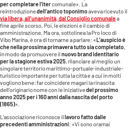
per completare l’iter
comunale». La
LACITYMAG.IT
reintroduzione
dell’antico toponimo
aveva ricevuto il
via libera, all’unanimità, dal Consiglio comunale
a
ILREGGINO.IT
fine aprile scorso. Poi, le elezioni e il cambio di
COSENZACHANNEL.IT
amministrazione. Ma ora, sottolinea la Pro loco di
Vibo Marina, è ora di tornarne a parlare: «
L’auspicio è
ILVIBONESE.IT
che nella prossima primavera tutto sia completato
,
in modo da promuovere il
nuovo brand identitario
CATANZAROCHANNEL.IT
per la stagione estiva 2025
, rilanciare al meglio un
singolare territorio marittimo-portuale-industriale-
LACAPITALENEWS.IT
turistico importante per tutta la città e a cui in molti
vogliono bene; far coincidere magari la rinascita
App
dell’originario nome con le iniziative
del prossimo
ANDROID
anno 2025 per i 160 anni dalla nascita del porto
(1865)
».
APPLE
L’associazione riconosce il
lavoro fatto dalle
precedenti amministrazioni
: «Vi sono oramai