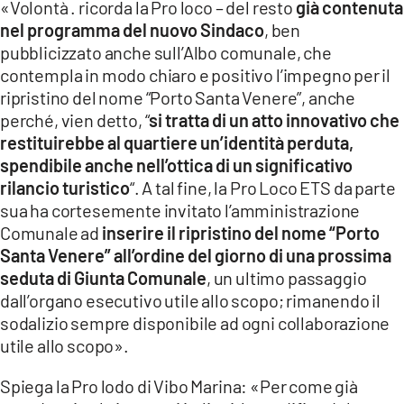
«Volontà . ricorda la Pro loco – del resto
già contenuta
nel programma del nuovo Sindaco
, ben
pubblicizzato anche sull’Albo comunale, che
contempla in modo chiaro e positivo l’impegno per il
ripristino del nome “Porto Santa Venere”, anche
perché, vien detto, “
si tratta di un atto innovativo che
restituirebbe al quartiere un’identità perduta,
spendibile anche nell’ottica di un significativo
rilancio turistico
“. A tal fine, la Pro Loco ETS da parte
sua ha cortesemente invitato l’amministrazione
Comunale ad
inserire il ripristino del nome “Porto
Santa Venere” all’ordine del giorno di una prossima
seduta di Giunta Comunale
, un ultimo passaggio
dall’organo esecutivo utile allo scopo; rimanendo il
sodalizio sempre disponibile ad ogni collaborazione
utile allo scopo».
Spiega la Pro lodo di Vibo Marina: «Per come già