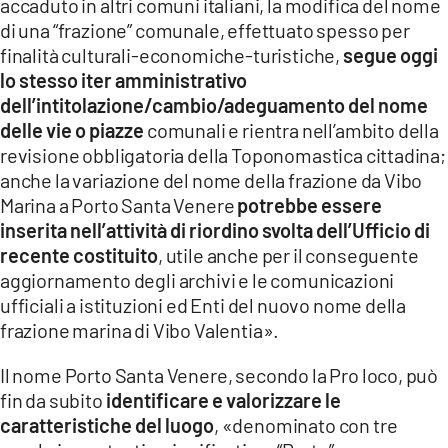
accaduto in altri comuni italiani, la modifica del nome
di una “frazione” comunale, effettuato spesso per
finalità culturali-economiche-turistiche,
segue oggi
lo stesso iter amministrativo
dell’intitolazione/cambio/adeguamento del nome
delle vie o piazze
comunali e rientra nell’ambito della
revisione obbligatoria della Toponomastica cittadina;
anche la variazione del nome della frazione da Vibo
Marina a Porto Santa Venere
potrebbe essere
inserita nell’attività di riordino svolta dell’Ufficio di
recente costituito
, utile anche per il conseguente
aggiornamento degli archivi e le comunicazioni
ufficiali a istituzioni ed Enti del nuovo nome della
frazione marina di Vibo Valentia».
Il nome Porto Santa Venere, secondo la Pro loco, può
fin da subito
identificare e valorizzare le
caratteristiche del luogo
, «denominato con tre