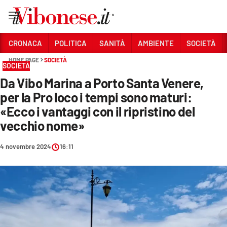
Vai
CRONACA
POLITICA
SANITÀ
AMBIENTE
SOCIETÀ
HOME PAGE
SOCIETÀ
Sezioni
SOCIETÀ
Da Vibo Marina a Porto Santa Venere,
CRONACA
per la Pro loco i tempi sono maturi:
POLITICA
«Ecco i vantaggi con il ripristino del
vecchio nome»
SANITÀ
AMBIENTE
4 novembre 2024
16:11
SOCIETÀ
CULTURA
ECONOMIA E LAVORO