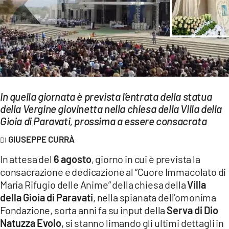
EVENTI
SPORT
Streaming
LAC TV
In quella giornata è prevista l’entrata della statua
LAC NETWORK
della Vergine giovinetta nella chiesa della Villa della
Gioia di Paravati, prossima a essere consacrata
LAC ONAIR
GIUSEPPE CURRÀ
LaC
In attesa del
6 agosto
, giorno in cui è prevista la
Network
consacrazione e dedicazione al “Cuore Immacolato di
LACPLAY.IT
Maria Rifugio delle Anime” della chiesa della
Villa
della Gioia di Paravati
, nella spianata dell’omonima
LACTV.IT
Fondazione, sorta anni fa su input della
Serva di Dio
LACONAIR.IT
Natuzza Evolo
, si stanno limando gli ultimi dettagli in