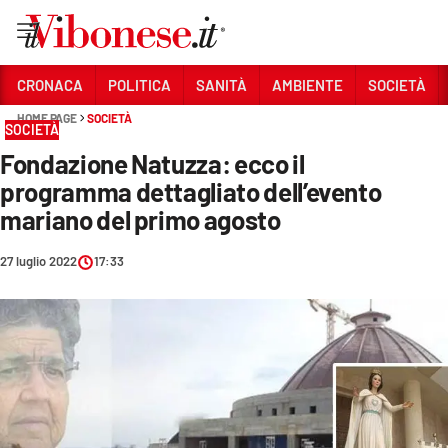
Vai
CRONACA
POLITICA
SANITÀ
AMBIENTE
SOCIETÀ
HOME PAGE
SOCIETÀ
Sezioni
SOCIETÀ
Fondazione Natuzza: ecco il
CRONACA
programma dettagliato dell’evento
POLITICA
mariano del primo agosto
SANITÀ
27 luglio 2022
17:33
AMBIENTE
SOCIETÀ
CULTURA
ECONOMIA E LAVORO