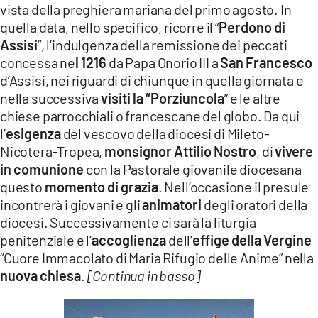
vista della preghiera mariana del primo agosto. In
LACITYMAG.IT
quella data, nello specifico, ricorre il “
Perdono di
Assisi
”, l’indulgenza della remissione dei peccati
ILREGGINO.IT
concessa ne
l 1216
da Papa Onorio III a
San Francesco
d’Assisi, nei riguardi di chiunque in quella giornata e
COSENZACHANNEL.IT
nella successiva
visiti la “Porziuncola
” e le altre
ILVIBONESE.IT
chiese parrocchiali o francescane del globo. Da qui
l’
esigenza
del vescovo della diocesi di Mileto-
CATANZAROCHANNEL.IT
Nicotera-Tropea,
monsignor Attilio Nostro
, di
vivere
in comunione
con la Pastorale giovanile diocesana
LACAPITALENEWS.IT
questo
momento di grazia
. Nell’occasione il presule
incontrerà i giovani e gli
animatori
degli oratori della
App
diocesi. Successivamente ci sarà la liturgia
ANDROID
penitenziale e l’
accoglienza
dell’
effige della Vergine
“Cuore Immacolato di Maria Rifugio delle Anime” nella
APPLE
nuova chiesa
.
[Continua in basso]