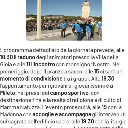
Il programma dettagliato della giornata prevede, alle
10.30 il raduno
degli animatori presso la Villa della
Gioia e alle
11 l’incontro
con monsignor Nostro. Nel
pomeriggio, dopo il pranzo a sacco, alle
15
ci sarà un
momento di condivisione
tra i gruppi. Alle
18.30
l’appuntamento per i giovani e i giovanissimi è
a
Mileto
, nei pressi del
campo sportivo
, con
destinazione finale la realtà di religione e di culto di
Mamma Natuzza. L’evento proseguirà, alle
19
con la
Madonna che
accoglie e accompagna
gli intervenuti
sul sagrato dell’edificio sacro, alle
19.30
con la liturgia