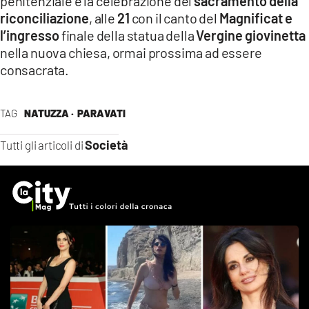
penitenziale e la celebrazione del
sacramento della
riconciliazione
, alle
21
con il canto del
Magnificat e
l’ingresso
finale della statua della
Vergine giovinetta
nella nuova chiesa, ormai prossima ad essere
consacrata.
TAG
NATUZZA ·
PARAVATI
Società
Tutti gli articoli di