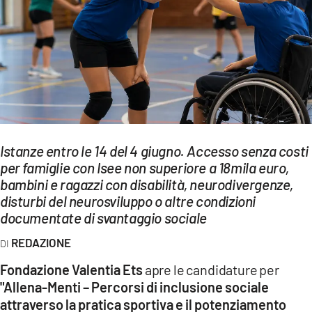
EVENTI
SPORT
Streaming
LAC TV
LAC NETWORK
Istanze entro le 14 del 4 giugno. Accesso senza costi
LAC ONAIR
per famiglie con Isee non superiore a 18mila euro,
bambini e ragazzi con disabilità, neurodivergenze,
disturbi del neurosviluppo o altre condizioni
LaC
documentate di svantaggio sociale
Network
LACPLAY.IT
REDAZIONE
Fondazione Valentia Ets
apre le candidature per
LACTV.IT
"Allena-Menti – Percorsi di inclusione sociale
LACONAIR.IT
attraverso la pratica sportiva e il potenziamento