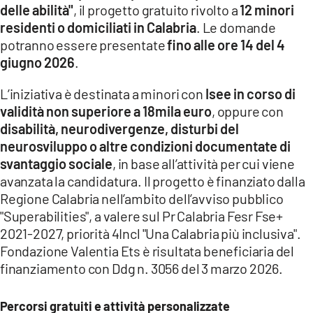
delle abilità"
, il progetto gratuito rivolto a
12 minori
LACITYMAG.IT
residenti o domiciliati in Calabria
. Le domande
potranno essere presentate
fino alle ore 14 del 4
ILREGGINO.IT
giugno 2026
.
COSENZACHANNEL.IT
L’iniziativa è destinata a minori con
Isee in corso di
ILVIBONESE.IT
validità non superiore a 18mila euro
, oppure con
disabilità, neurodivergenze, disturbi del
CATANZAROCHANNEL.IT
neurosviluppo o altre condizioni documentate di
svantaggio sociale
, in base all’attività per cui viene
LACAPITALENEWS.IT
avanzata la candidatura. Il progetto è finanziato dalla
Regione Calabria nell’ambito dell’avviso pubblico
App
"Superabilities", a valere sul Pr Calabria Fesr Fse+
2021-2027, priorità 4Incl "Una Calabria più inclusiva".
ANDROID
Fondazione Valentia Ets è risultata beneficiaria del
APPLE
finanziamento con Ddg n. 3056 del 3 marzo 2026.
Percorsi gratuiti e attività personalizzate