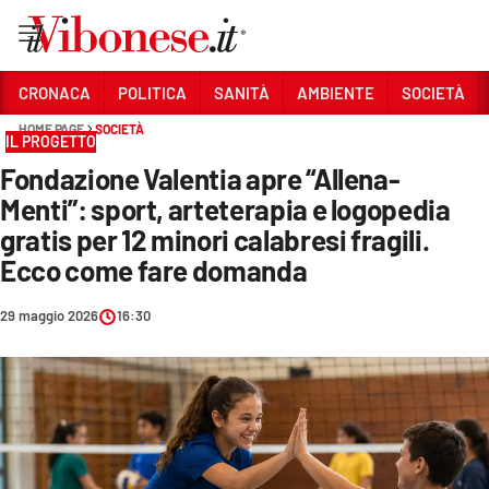
Vai
CRONACA
POLITICA
SANITÀ
AMBIENTE
SOCIETÀ
HOME PAGE
SOCIETÀ
Sezioni
IL PROGETTO
Fondazione Valentia apre “Allena-
CRONACA
Menti”: sport, arteterapia e logopedia
POLITICA
gratis per 12 minori calabresi fragili.
Ecco come fare domanda
SANITÀ
AMBIENTE
29 maggio 2026
16:30
SOCIETÀ
CULTURA
ECONOMIA E LAVORO