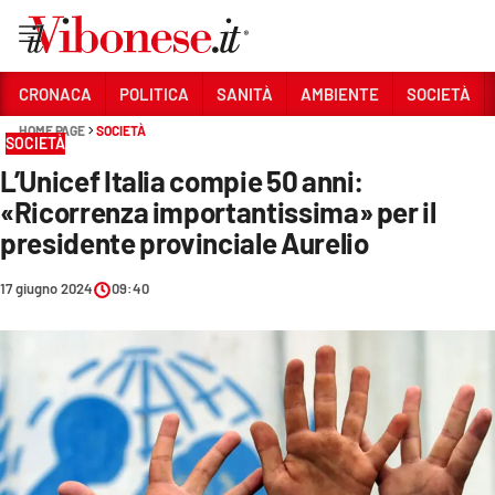
Vai
CRONACA
POLITICA
SANITÀ
AMBIENTE
SOCIETÀ
HOME PAGE
SOCIETÀ
Sezioni
SOCIETÀ
L’Unicef Italia compie 50 anni:
CRONACA
«Ricorrenza importantissima» per il
POLITICA
presidente provinciale Aurelio
SANITÀ
17 giugno 2024
09:40
AMBIENTE
SOCIETÀ
CULTURA
ECONOMIA E LAVORO