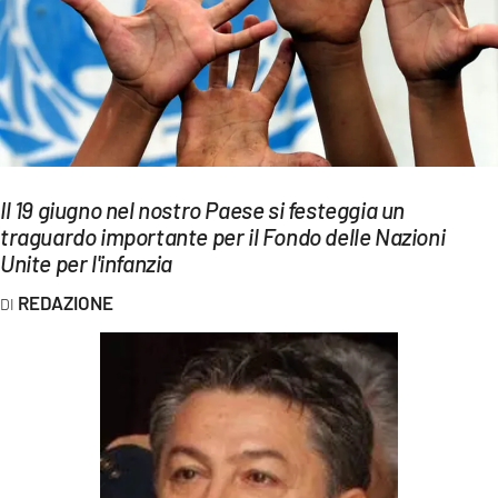
EVENTI
SPORT
Streaming
LAC TV
Il 19 giugno nel nostro Paese si festeggia un
LAC NETWORK
traguardo importante per il Fondo delle Nazioni
Unite per l'infanzia
LAC ONAIR
REDAZIONE
LaC
Network
LACPLAY.IT
LACTV.IT
LACONAIR.IT