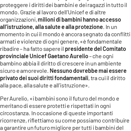
proteggere i diritti dei bambini e dei ragazzi in tutto il
mondo. Grazie al lavoro dell’Unicef e di altre
organizzazioni,
milioni di bambini hanno accesso
all’istruzione, alla salute e alla protezione
. In un
momento in cui il mondo è ancora segnato da conflitti
armati e violenze di ogni genere, «è fondamentale
ribadire – ha fatto sapere il
presidente del Comitato
provinciale Unicef Gaetano Aurelio
– che ogni
bambino abbia il diritto di crescere in un ambiente
sicuro e amorevole.
Nessuno dovrebbe mai essere
privato dei suoi diritti fondamentali
, tra cui il diritto
alla pace, alla salute e all’istruzione».
Per Aurelio, «i bambini sono il futuro del mondo e
meritano di essere protetti e rispettati in ogni
circostanza. In occasione di queste importanti
ricorrenze, riflettiamo su come possiamo contribuire
a garantire un futuro migliore per tutti i bambini del