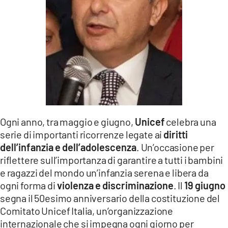
LACITYMAG.IT
ILREGGINO.IT
COSENZACHANNEL.IT
ILVIBONESE.IT
CATANZAROCHANNEL.IT
Ogni anno, tra maggio e giugno,
Unicef
celebra una
LACAPITALENEWS.IT
serie di importanti ricorrenze legate ai
diritti
dell’infanzia e dell’adolescenza
. Un’occasione per
App
riflettere sull’importanza di garantire a tutti i bambini
ANDROID
e ragazzi del mondo un’infanzia serena e libera da
ogni forma di
violenza e discriminazione
. Il
19 giugno
APPLE
segna il 50esimo anniversario della costituzione del
Comitato Unicef Italia, un’organizzazione
internazionale che si impegna ogni giorno per