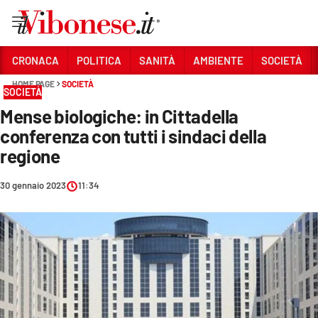
Vai
CRONACA
POLITICA
SANITÀ
AMBIENTE
SOCIETÀ
HOME PAGE
SOCIETÀ
Sezioni
SOCIETÀ
Mense biologiche: in Cittadella
CRONACA
conferenza con tutti i sindaci della
POLITICA
regione
SANITÀ
30 gennaio 2023
11:34
AMBIENTE
SOCIETÀ
CULTURA
ECONOMIA E LAVORO