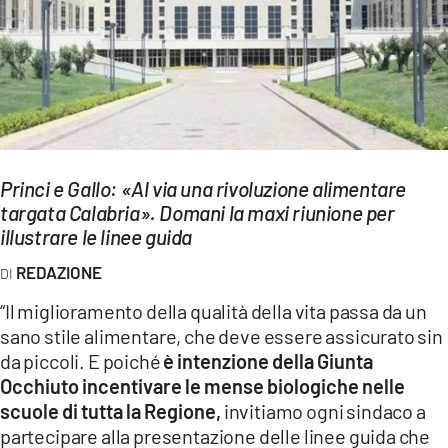
EVENTI
SPORT
Streaming
LAC TV
Princi e Gallo: «Al via una rivoluzione alimentare
LAC NETWORK
targata Calabria». Domani la maxi riunione per
illustrare le linee guida
LAC ONAIR
REDAZIONE
LaC
“Il miglioramento della qualità della vita passa da un
Network
sano stile alimentare, che deve essere assicurato sin
LACPLAY.IT
da piccoli. E poiché
è intenzione della Giunta
Occhiuto incentivare le mense biologiche nelle
LACTV.IT
scuole di tutta la Regione,
invitiamo ogni sindaco a
LACONAIR.IT
partecipare alla presentazione delle linee guida che