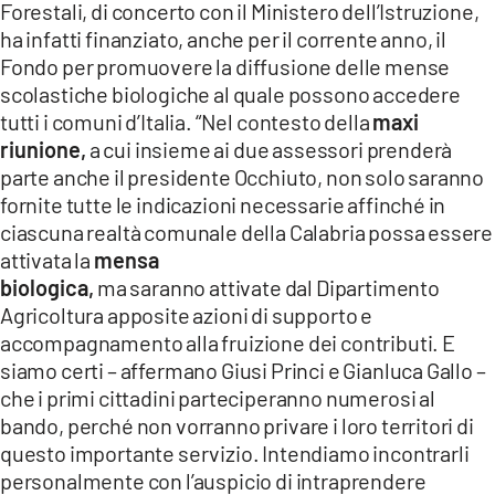
Forestali, di concerto con il Ministero dell’Istruzione,
ha infatti finanziato, anche per il corrente anno, il
Fondo per promuovere la diffusione delle mense
scolastiche biologiche al quale possono accedere
tutti i comuni d’Italia. “Nel contesto della
maxi
riunione,
a cui insieme ai due assessori prenderà
parte anche il presidente Occhiuto, non solo saranno
fornite tutte le indicazioni necessarie affinché in
ciascuna realtà comunale della Calabria possa essere
attivata la
mensa
biologica,
ma saranno attivate dal Dipartimento
Agricoltura apposite azioni di supporto e
accompagnamento alla fruizione dei contributi. E
siamo certi – affermano Giusi Princi e Gianluca Gallo –
che i primi cittadini parteciperanno numerosi al
bando, perché non vorranno privare i loro territori di
questo importante servizio. Intendiamo incontrarli
personalmente con l’auspicio di intraprendere