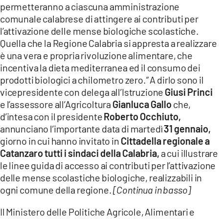
permetteranno a ciascuna amministrazione
LACITYMAG.IT
comunale calabrese di attingere ai contributi per
l’attivazione delle mense biologiche scolastiche.
ILREGGINO.IT
Quella che la Regione Calabria si appresta a realizzare
è una vera e propria rivoluzione alimentare, che
COSENZACHANNEL.IT
incentiva la dieta mediterranea ed il consumo dei
ILVIBONESE.IT
prodotti biologici a chilometro zero.” A dirlo sono il
vicepresidente con delega all’Istruzione
Giusi Princi
CATANZAROCHANNEL.IT
e l’assessore all’Agricoltura
Gianluca Gallo
che,
d’intesa con il presidente
Roberto Occhiuto,
LACAPITALENEWS.IT
annunciano l’importante data di martedì
31 gennaio,
giorno in cui hanno invitato in
Cittadella regionale a
App
Catanzaro tutti i sindaci della Calabria,
a cui illustrare
ANDROID
le linee guida di accesso ai contributi per l’attivazione
delle mense scolastiche biologiche, realizzabili in
APPLE
ogni comune della regione.
[Continua in basso]
Il Ministero delle Politiche Agricole, Alimentari e