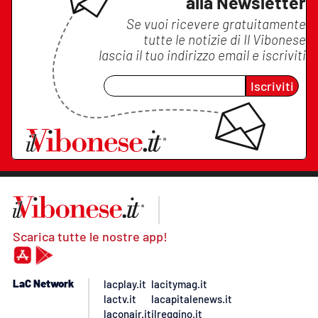
alla Newsletter
Se vuoi ricevere gratuitamente
tutte le notizie di
Il Vibonese
lascia il tuo indirizzo email e iscriviti
Iscriviti
Scarica tutte le nostre app!
LaC Network
lacplay.it
lacitymag.it
lactv.it
lacapitalenews.it
laconair.it
ilreggino.it