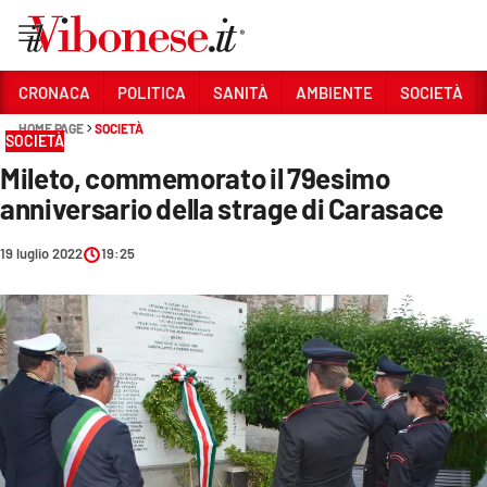
Vai
CRONACA
POLITICA
SANITÀ
AMBIENTE
SOCIETÀ
HOME PAGE
SOCIETÀ
Sezioni
SOCIETÀ
Mileto, commemorato il 79esimo
CRONACA
anniversario della strage di Carasace
POLITICA
19 luglio 2022
19:25
SANITÀ
AMBIENTE
SOCIETÀ
CULTURA
ECONOMIA E LAVORO