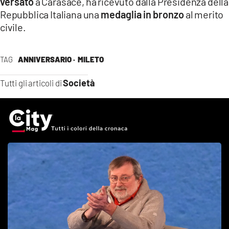
versato
a Carasace, ha ricevuto dalla Presidenza della
Repubblica Italiana una
medaglia in bronzo
al merito
civile.
TAG
ANNIVERSARIO ·
MILETO
Società
Tutti gli articoli di