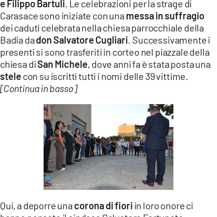
e Filippo Bartuli
. Le celebrazioni per la strage di
Carasace sono iniziate con una
messa in suffragio
dei caduti celebrata nella chiesa parrocchiale della
Badia da
don Salvatore Cugliari
. Successivamente i
presenti si sono trasferiti in corteo nel piazzale della
chiesa di
San Michele
, dove anni fa è stata posta una
stele
con su iscritti tutti i nomi delle 39 vittime.
[Continua in basso]
Qui, a deporre una
corona di fiori
in loro onore ci