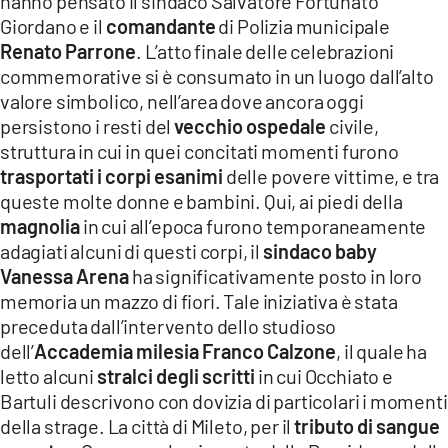
hanno pensato il sindaco Salvatore Fortunato
Giordano e il
comandante
di Polizia municipale
Renato Parrone
. L’atto finale delle celebrazioni
commemorative si è consumato in un luogo dall’alto
valore simbolico, nell’area dove ancora oggi
persistono i resti del
vecchio ospedale
civile,
struttura in cui in quei concitati momenti furono
trasportati i corpi esanimi
delle povere vittime, e tra
queste molte donne e bambini. Qui, ai piedi della
magnolia
in cui all’epoca furono temporaneamente
adagiati alcuni di questi corpi, il
sindaco baby
Vanessa Arena
ha significativamente posto in loro
memoria un mazzo di fiori. Tale iniziativa è stata
preceduta dall’intervento dello studioso
dell’
Accademia milesia Franco Calzone
, il quale ha
letto alcuni
stralci degli scritti
in cui Occhiato e
Bartuli descrivono con dovizia di particolari i momenti
della strage. La città di Mileto, per il
tributo di sangue