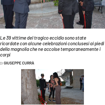
EVENTI
SPORT
Streaming
LAC TV
Le 39 vittime del tragico eccidio sono state
ricordate con alcune celebrazioni conclusesi ai piedi
LAC NETWORK
della magnolia che ne accolse temporaneamente i
corpi
LAC ONAIR
GIUSEPPE CURRÀ
LaC
Network
LACPLAY.IT
LACTV.IT
LACONAIR.IT