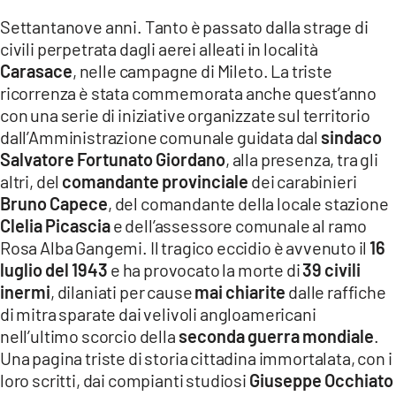
LACITYMAG.IT
Settantanove anni. Tanto è passato dalla strage di
civili perpetrata dagli aerei alleati in località
ILREGGINO.IT
Carasace
, nelle campagne di Mileto. La triste
ricorrenza è stata commemorata anche quest’anno
COSENZACHANNEL.IT
con una serie di iniziative organizzate sul territorio
dall’Amministrazione comunale guidata dal
sindaco
ILVIBONESE.IT
Salvatore Fortunato Giordano
, alla presenza, tra gli
CATANZAROCHANNEL.IT
altri, del
comandante provinciale
dei carabinieri
Bruno Capece
, del comandante della locale stazione
LACAPITALENEWS.IT
Clelia Picascia
e dell’assessore comunale al ramo
Rosa Alba Gangemi. Il tragico eccidio è avvenuto il
16
App
luglio del 1943
e ha provocato la morte di
39 civili
inermi
, dilaniati per cause
mai chiarite
dalle raffiche
ANDROID
di mitra sparate dai velivoli angloamericani
APPLE
nell’ultimo scorcio della
seconda guerra mondiale
.
Una pagina triste di storia cittadina immortalata, con i
loro scritti, dai compianti studiosi
Giuseppe Occhiato