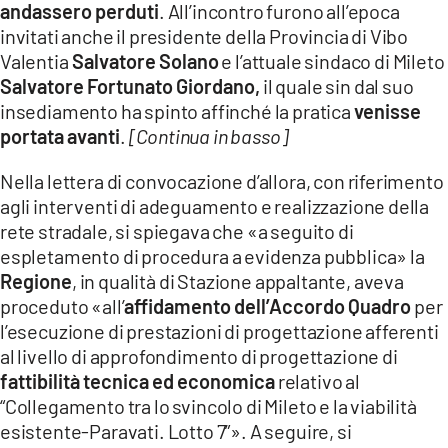
andassero perduti
. All’incontro furono all’epoca
invitati anche il presidente della Provincia di Vibo
Valentia
Salvatore Solano
e l’attuale sindaco di Mileto
Salvatore Fortunato Giordano,
il quale sin dal suo
insediamento ha spinto affinché la pratica
venisse
portata avanti
.
[Continua in basso]
Nella lettera di convocazione d’allora, con riferimento
agli interventi di adeguamento e realizzazione della
rete stradale, si spiegava che «a seguito di
espletamento di procedura a evidenza pubblica» la
Regione
, in qualità di Stazione appaltante, aveva
proceduto «all’
affidamento dell’Accordo Quadro
per
l’esecuzione di prestazioni di progettazione afferenti
al livello di approfondimento di progettazione di
fattibilità tecnica ed economica
relativo al
“Collegamento tra lo svincolo di Mileto e la viabilità
esistente-Paravati. Lotto 7”». A seguire, si