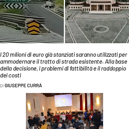
EVENTI
SPORT
Streaming
LAC TV
I 20 milioni di euro già stanziati saranno utilizzati per
LAC NETWORK
ammodernare il tratto di strada esistente. Alla base
della decisione, i problemi di fattibilità e il raddoppio
LAC ONAIR
dei costi
LaC
GIUSEPPE CURRÀ
Network
LACPLAY.IT
LACTV.IT
LACONAIR.IT