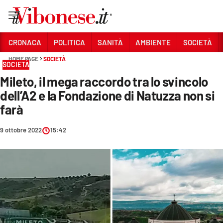
Vai
CRONACA
POLITICA
SANITÀ
AMBIENTE
SOCIETÀ
HOME PAGE
SOCIETÀ
Sezioni
SOCIETÀ
Mileto, il mega raccordo tra lo svincolo
CRONACA
dell’A2 e la Fondazione di Natuzza non si
POLITICA
farà
SANITÀ
9 ottobre 2022
15:42
AMBIENTE
SOCIETÀ
CULTURA
ECONOMIA E LAVORO