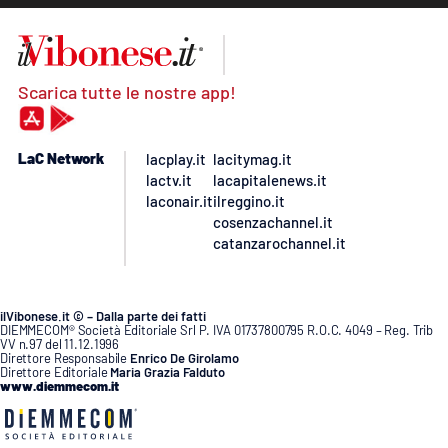
Scarica tutte le nostre app!
LaC Network
lacplay.it
lacitymag.it
lactv.it
lacapitalenews.it
laconair.it
ilreggino.it
cosenzachannel.it
catanzarochannel.it
ilVibonese.it © – Dalla parte dei fatti
DIEMMECOM® Società Editoriale Srl P. IVA 01737800795 R.O.C. 4049 – Reg. Trib
VV n.97 del 11.12.1996
Direttore Responsabile
Enrico De Girolamo
Direttore Editoriale
Maria Grazia Falduto
www.diemmecom.it