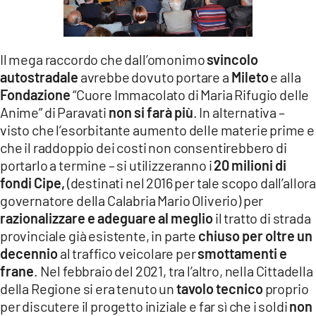
LACITYMAG.IT
ILREGGINO.IT
Il mega raccordo che dall’omonimo
svincolo
autostradale
avrebbe dovuto portare a
Mileto
e alla
COSENZACHANNEL.IT
Fondazione
“Cuore Immacolato di Maria Rifugio delle
ILVIBONESE.IT
Anime” di Paravati
non si farà più
. In alternativa –
visto che l’esorbitante aumento delle materie prime e
CATANZAROCHANNEL.IT
che il raddoppio dei costi non consentirebbero di
portarlo a termine – si utilizzeranno i
20 milioni di
LACAPITALENEWS.IT
fondi Cipe,
(destinati nel 2016 per tale scopo dall’allor
governatore della Calabria Mario Oliverio) per
App
razionalizzare e adeguare al meglio
il tratto di strada
provinciale già esistente, in parte
chiuso per oltre un
ANDROID
decennio
al traffico veicolare per
smottamenti e
APPLE
frane
. Nel febbraio del 2021, tra l’altro, nella Cittadella
della Regione si era tenuto un
tavolo tecnico
proprio
per discutere il progetto iniziale e far sì che i soldi
non