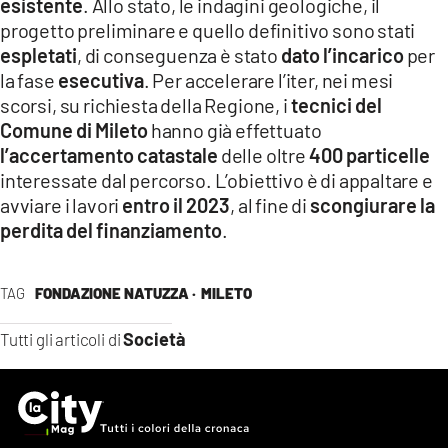
esistente
. Allo stato, le indagini geologiche, il
progetto preliminare e quello definitivo sono stati
espletati
, di conseguenza è stato
dato l’incarico
per
la fase
esecutiva
. Per accelerare l’iter, nei mesi
scorsi, su richiesta della Regione, i
tecnici del
Comune di Mileto
hanno già effettuato
l’accertamento catastale
delle oltre
400 particelle
interessate dal percorso. L’obiettivo è di appaltare e
avviare i lavori
entro il 2023
, al fine di
scongiurare la
perdita del finanziamento
.
TAG
FONDAZIONE NATUZZA ·
MILETO
Società
Tutti gli articoli di