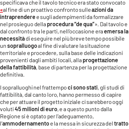
specificava che il tavolo tecnico era stato convocato
«
al fine di un proattivo confronto sulle
azioni da
intraprendere
e sugli adempimenti da formalizzare
nel prosieguo della
procedura “de qua”
». Dal tavolo e
dal confronto tra le parti, nell’occasione era
emersa la
necessità
di eseguire nel più breve tempo possibile
un
sopralluogo
al fine di valutare la situazione
territoriale e procedere, sulla base delle indicazioni
provenienti dagli ambiti locali, alla
progettazione
della fattibilità
, base di partenza per la progettazione
definitiva.
I sopralluoghi nel frattempo
ci sono stati
, gli studi di
fattibilità, dal canto loro, hanno permesso di capire
che per attuare il progetto iniziale ci sarebbero oggi
voluti
45 milioni di euro
, e a questo punto dalla
Regione si è optato per l’adeguamento,
l’
ammodernamento
e la messa in sicurezza del
tratto