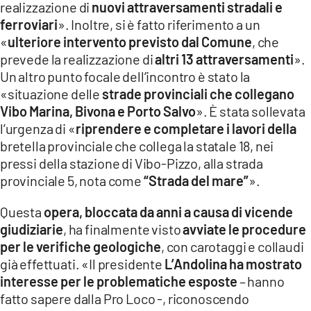
realizzazione di
nuovi attraversamenti stradali e
ferroviari
». Inoltre, si è fatto riferimento a un
«
ulteriore intervento previsto dal Comune
, che
prevede la realizzazione di
altri 13 attraversamenti
».
Un altro punto focale dell’incontro è stato la
«situazione delle
strade provinciali che collegano
Vibo Marina, Bivona e Porto Salvo
». È stata sollevata
l’urgenza di «
riprendere e completare i lavori della
bretella provinciale che collega la statale 18, nei
pressi della stazione di Vibo-Pizzo, alla strada
provinciale 5, nota come
“Strada del mare”
».
Questa
opera, bloccata da anni a causa di vicende
giudiziarie
, ha finalmente visto
avviate le procedure
per le verifiche geologiche
, con carotaggi e collaudi
già effettuati. «Il presidente
L’Andolina ha mostrato
interesse per le problematiche esposte
– hanno
fatto sapere dalla Pro Loco -, riconoscendo