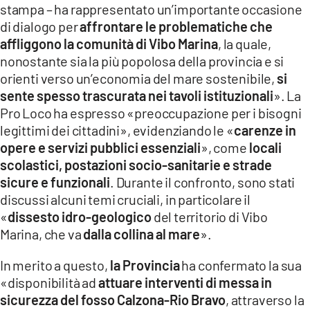
stampa – ha rappresentato un’importante occasione
LACITYMAG.IT
di dialogo per
affrontare le problematiche che
affliggono la comunità di Vibo Marina
, la quale,
ILREGGINO.IT
nonostante sia la più popolosa della provincia e si
orienti verso un’economia del mare sostenibile,
si
COSENZACHANNEL.IT
sente spesso trascurata nei tavoli istituzionali
». La
ILVIBONESE.IT
Pro Loco ha espresso «preoccupazione per i bisogni
legittimi dei cittadini», evidenziando le «
carenze in
CATANZAROCHANNEL.IT
opere e servizi pubblici essenziali
», come
locali
scolastici, postazioni socio-sanitarie e strade
LACAPITALENEWS.IT
sicure e funzionali
. Durante il confronto, sono stati
discussi alcuni temi cruciali, in particolare il
App
«
dissesto idro-geologico
del territorio di Vibo
ANDROID
Marina, che va
dalla collina al mare
».
APPLE
In merito a questo,
la Provincia
ha confermato la sua
«disponibilità ad
attuare interventi di messa in
sicurezza del fosso Calzona-Rio Bravo
, attraverso la