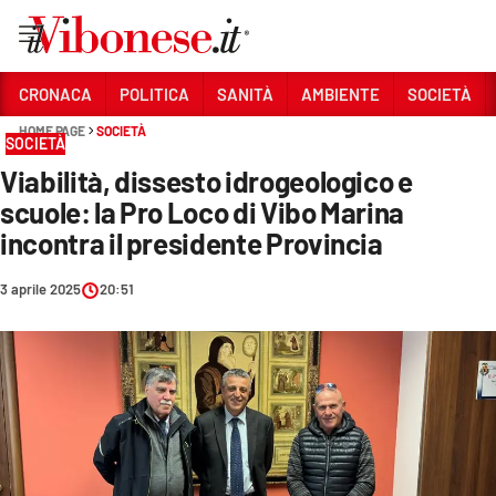
Vai
CRONACA
POLITICA
SANITÀ
AMBIENTE
SOCIETÀ
HOME PAGE
SOCIETÀ
Sezioni
SOCIETÀ
Viabilità, dissesto idrogeologico e
CRONACA
scuole: la Pro Loco di Vibo Marina
POLITICA
incontra il presidente Provincia
SANITÀ
3 aprile 2025
20:51
AMBIENTE
SOCIETÀ
CULTURA
ECONOMIA E LAVORO