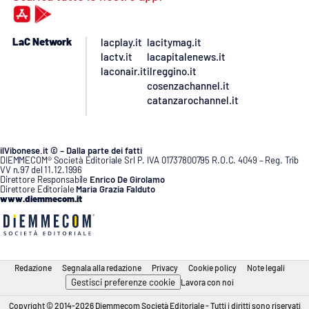
LaC Network
lacplay.it
lacitymag.it
lactv.it
lacapitalenews.it
laconair.it
ilreggino.it
cosenzachannel.it
catanzarochannel.it
ilVibonese.it © – Dalla parte dei fatti
DIEMMECOM® Società Editoriale Srl P. IVA 01737800795 R.O.C. 4049 – Reg. Trib
VV n.97 del 11.12.1996
Direttore Responsabile
Enrico De Girolamo
Direttore Editoriale
Maria Grazia Falduto
www.diemmecom.it
Redazione
Segnala alla redazione
Privacy
Cookie policy
Note legali
Gestisci preferenze cookie
Lavora con noi
Copyright © 2014-2026 Diemmecom Società Editoriale - Tutti i diritti sono riservati