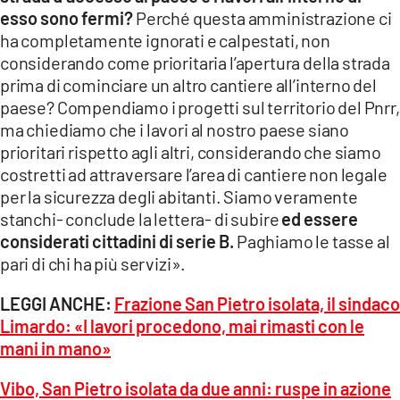
esso sono fermi?
Perché questa amministrazione ci
ha completamente ignorati e calpestati, non
considerando come prioritaria l’apertura della strada
prima di cominciare un altro cantiere all’interno del
paese? Compendiamo i progetti sul territorio del Pnrr,
ma chiediamo che i lavori al nostro paese siano
prioritari rispetto agli altri, considerando che siamo
costretti ad attraversare l’area di cantiere non legale
per la sicurezza degli abitanti. Siamo veramente
stanchi- conclude la lettera- di subire
ed essere
considerati cittadini di serie B.
Paghiamo le tasse al
pari di chi ha più servizi».
LEGGI ANCHE:
Frazione San Pietro isolata, il sindaco
Limardo: «I lavori procedono, mai rimasti con le
mani in mano»
Vibo, San Pietro isolata da due anni: ruspe in azione