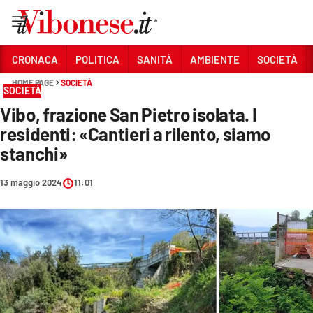
Vai
CRONACA
POLITICA
SANITÀ
AMBIENTE
SOCIETÀ
HOME PAGE
SOCIETÀ
Sezioni
SOCIETÀ
Vibo, frazione San Pietro isolata. I
CRONACA
residenti: «Cantieri a rilento, siamo
POLITICA
stanchi»
SANITÀ
13 maggio 2024
11:01
AMBIENTE
SOCIETÀ
CULTURA
ECONOMIA E LAVORO