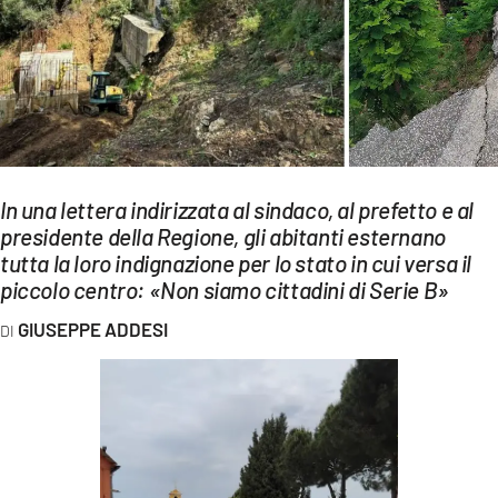
EVENTI
SPORT
Streaming
LAC TV
In una lettera indirizzata al sindaco, al prefetto e al
LAC NETWORK
presidente della Regione, gli abitanti esternano
tutta la loro indignazione per lo stato in cui versa il
LAC ONAIR
piccolo centro: «Non siamo cittadini di Serie B»
LaC
GIUSEPPE ADDESI
Network
LACPLAY.IT
LACTV.IT
LACONAIR.IT