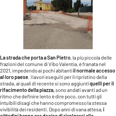
LACITYMAG.IT
ILREGGINO.IT
COSENZACHANNEL.IT
ILVIBONESE.IT
CATANZAROCHANNEL.IT
La strada che porta a San Pietro
, la più piccola delle
LACAPITALENEWS.IT
frazioni del comune di Vibo Valentia, è franata nel
2021, impedendo ai pochi abitanti
il normale accesso
al loro paese
. I lavori eseguiti per il ripristino della
App
strada, ai quali di recente si sono aggiunti
quelli per il
ANDROID
rifacimento della piazza,
sono andati avanti ad un
ritmo che definire lento è dire poco, con tutti gli
APPLE
intuibili disagi che hanno compromesso la stessa
vivibilità dei residenti. Dopo anni di vana attesa,
i
cittadini hanno ora deciso di rivolgersi alle