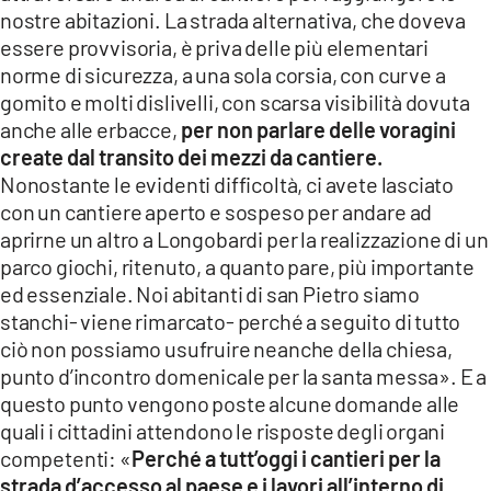
nostre abitazioni. La strada alternativa, che doveva
essere provvisoria, è priva delle più elementari
norme di sicurezza, a una sola corsia, con curve a
gomito e molti dislivelli, con scarsa visibilità dovuta
anche alle erbacce,
per non parlare delle voragini
create dal transito dei mezzi da cantiere.
Nonostante le evidenti difficoltà, ci avete lasciato
con un cantiere aperto e sospeso per andare ad
aprirne un altro a Longobardi per la realizzazione di un
parco giochi, ritenuto, a quanto pare, più importante
ed essenziale. Noi abitanti di san Pietro siamo
stanchi- viene rimarcato- perché a seguito di tutto
ciò non possiamo usufruire neanche della chiesa,
punto d’incontro domenicale per la santa messa». E a
questo punto vengono poste alcune domande alle
quali i cittadini attendono le risposte degli organi
competenti: «
Perché a tutt’oggi i cantieri per la
strada d’accesso al paese e i lavori all’interno di