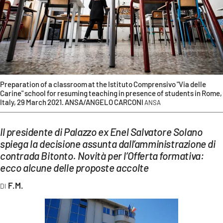
EVENTI
SPORT
Streaming
LAC TV
Preparation of a classroom at the Istituto Comprensivo "Via delle
Carine" school for resuming teaching in presence of students in Rome,
LAC NETWORK
Italy, 29 March 2021. ANSA/ANGELO CARCONI
ANSA
LAC ONAIR
Il presidente di Palazzo ex Enel Salvatore Solano
spiega la decisione assunta dall’amministrazione di
LaC
contrada Bitonto. Novità per l’Offerta formativa:
Network
ecco alcune delle proposte accolte
LACPLAY.IT
F.M.
LACTV.IT
LACONAIR.IT