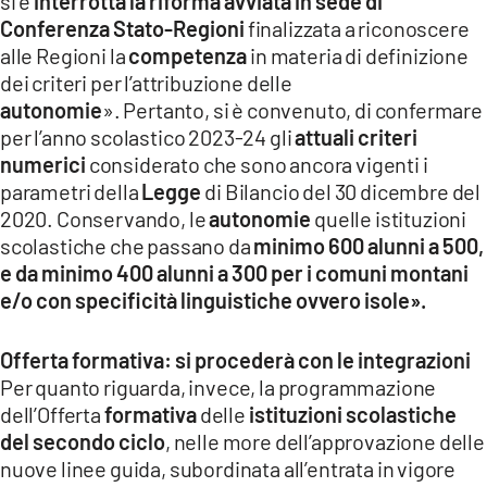
si è
interrotta la riforma avviata in sede di
Conferenza Stato-Regioni
finalizzata a riconoscere
alle Regioni la
competenza
in materia di definizione
dei criteri per l’attribuzione delle
autonomie
». Pertanto, si è convenuto, di confermare
per l’anno scolastico 2023-24 gli
attuali criteri
numerici
considerato che sono ancora vigenti i
parametri della
Legge
di Bilancio del 30 dicembre del
2020. Conservando, le
autonomie
quelle istituzioni
scolastiche che passano da
minimo 600 alunni a 500,
e da minimo 400 alunni a 300 per i comuni montani
e/o con specificità linguistiche ovvero isole».
Offerta formativa: si procederà con le integrazioni
Per quanto riguarda, invece, la programmazione
dell’Offerta
formativa
delle
istituzioni scolastiche
del secondo ciclo
, nelle more dell’approvazione delle
nuove linee guida, subordinata all’entrata in vigore