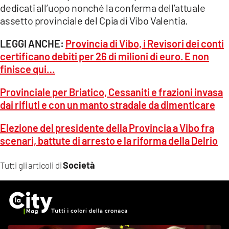
dedicati all’uopo nonché la conferma dell’attuale
assetto provinciale del Cpia di Vibo Valentia.
LEGGI ANCHE:
Provincia di Vibo, i Revisori dei conti
certificano debiti per 26 di milioni di euro. E non
finisce qui…
Provinciale per Briatico, Cessaniti e frazioni invasa
dai rifiuti e con un manto stradale da dimenticare
Elezione del presidente della Provincia a Vibo fra
scenari, battute di arresto e la riforma della Delrio
Società
Tutti gli articoli di