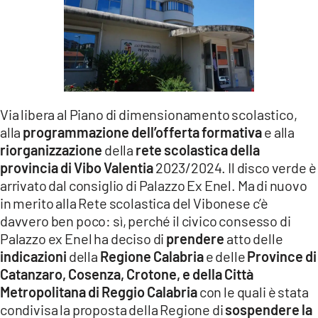
LACITYMAG.IT
ILREGGINO.IT
COSENZACHANNEL.IT
ILVIBONESE.IT
Via libera al Piano di dimensionamento scolastico,
alla
programmazione dell’offerta formativa
e alla
CATANZAROCHANNEL.IT
riorganizzazione
della
rete scolastica della
provincia di Vibo Valentia
2023/2024. Il disco verde è
LACAPITALENEWS.IT
arrivato dal consiglio di Palazzo Ex Enel. Ma di nuovo
in merito alla Rete scolastica del Vibonese c’è
App
davvero ben poco: sì, perché il civico consesso di
ANDROID
Palazzo ex Enel ha deciso di
prendere
atto delle
indicazioni
della
Regione Calabria
e delle
Province di
APPLE
Catanzaro, Cosenza, Crotone, e della Città
Metropolitana di Reggio Calabria
con le quali è stata
condivisa la proposta della Regione di
sospendere la