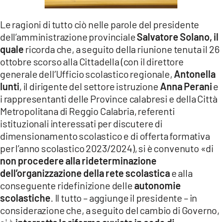
Le ragioni di tutto ciò nelle parole del presidente
dell’amministrazione provinciale
Salvatore Solano, il
quale
ricorda che, a seguito della riunione tenuta il 26
ottobre scorso alla Cittadella (con il direttore
generale dell’Ufficio scolastico regionale,
Antonella
Iunti
, il dirigente del settore istruzione
Anna Perani
e
i rappresentanti delle Province calabresi e della Città
Metropolitana di Reggio Calabria, referenti
istituzionali interessati per discutere di
dimensionamento scolastico e di offerta formativa
per l’anno scolastico 2023/2024), si è convenuto «di
non procedere alla rideterminazione
dell’organizzazione della rete scolastica
e alla
conseguente ridefinizione delle
autonomie
scolastiche
. Il tutto – aggiunge il presidente – in
considerazione che, a seguito del cambio di Governo,