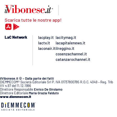
Scarica tutte le nostre app!
LaC Network
lacplay.it
lacitymag.it
lactv.it
lacapitalenews.it
laconair.it
ilreggino.it
cosenzachannel.it
catanzarochannel.it
ilVibonese.it © – Dalla parte dei fatti
DIEMMECOM® Società Editoriale Srl P. IVA 01737800795 R.O.C. 4049 – Reg. Trib
VV n.97 del 11.12.1996
Direttore Responsabile
Enrico De Girolamo
Direttore Editoriale
Maria Grazia Falduto
www.diemmecom.it