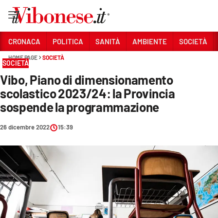
Vai
CRONACA
POLITICA
SANITÀ
AMBIENTE
SOCIETÀ
HOME PAGE
SOCIETÀ
Sezioni
SOCIETÀ
Vibo, Piano di dimensionamento
CRONACA
scolastico 2023/24: la Provincia
POLITICA
sospende la programmazione
SANITÀ
26 dicembre 2022
15:39
AMBIENTE
SOCIETÀ
CULTURA
ECONOMIA E LAVORO