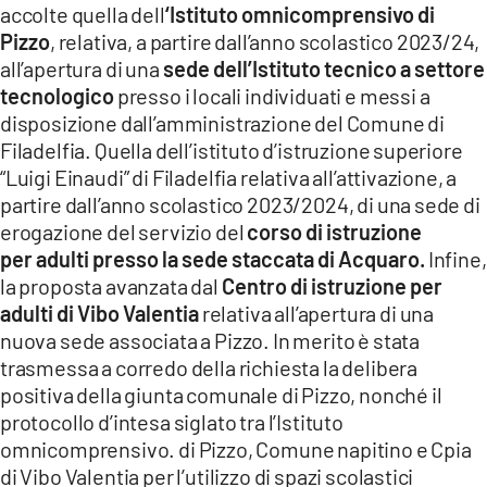
accolte quella dell
‘Istituto omnicomprensivo di
Pizzo
, relativa, a partire dall’anno scolastico 2023/24,
all’apertura di una
sede dell’Istituto tecnico a settore
tecnologico
presso i locali individuati e messi a
disposizione dall’amministrazione del Comune di
Filadelfia. Quella dell’istituto d’istruzione superiore
“Luigi Einaudi” di Filadelfia relativa all’attivazione, a
partire dall’anno scolastico 2023/2024, di una sede di
erogazione del servizio del
corso di istruzione
per adulti presso la sede staccata di Acquaro.
Infine,
la proposta avanzata dal
Centro di istruzione per
adulti di Vibo Valentia
relativa all’apertura di una
nuova sede associata a Pizzo. In merito è stata
trasmessa a corredo della richiesta la delibera
positiva della giunta comunale di Pizzo, nonché il
protocollo d’intesa siglato tra l’Istituto
omnicomprensivo. di Pizzo, Comune napitino e Cpia
di Vibo Valentia per l’utilizzo di spazi scolastici