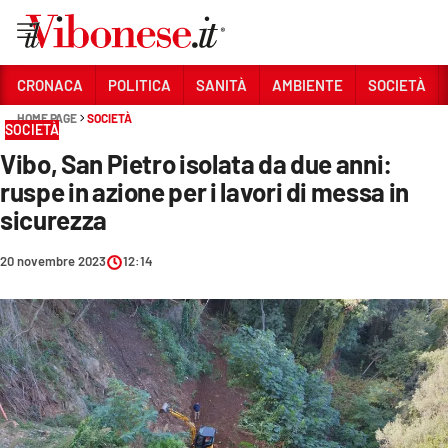
Vai
CRONACA
POLITICA
SANITÀ
AMBIENTE
SOCIETÀ
HOME PAGE
SOCIETÀ
Sezioni
SOCIETÀ
Vibo, San Pietro isolata da due anni:
CRONACA
ruspe in azione per i lavori di messa in
POLITICA
sicurezza
SANITÀ
20 novembre 2023
12:14
AMBIENTE
SOCIETÀ
CULTURA
ECONOMIA E LAVORO