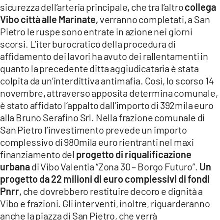
sicurezza dell’arteria principale, che tra l’altro
collega
LACITYMAG.IT
Vibo città alle Marinate,
verranno completati, a San
Pietro le ruspe sono entrate in azione nei giorni
ILREGGINO.IT
scorsi. L’iter burocratico della procedura di
COSENZACHANNEL.IT
affidamento dei lavori ha avuto dei rallentamenti in
quanto la precedente ditta aggiudicataria è stata
ILVIBONESE.IT
colpita da un’interdittiva antimafia. Così, lo scorso 14
novembre, attraverso apposita determina comunale,
CATANZAROCHANNEL.IT
è stato affidato l’appalto dall’importo di 392mila euro
alla Bruno Serafino Srl. Nella frazione comunale di
LACAPITALENEWS.IT
San Pietro l’investimento prevede un importo
complessivo di 980mila euro rientranti nel maxi
App
finanziamento del
progetto di riqualificazione
ANDROID
urbana
di Vibo Valentia “Zona 30 – Borgo Futuro”.
Un
progetto da 22 milioni di euro complessivi di fondi
APPLE
Pnrr
, che dovrebbero restituire decoro e dignità a
Vibo e frazioni. Gli interventi, inoltre, riguarderanno
anche la piazza di San Pietro, che verrà