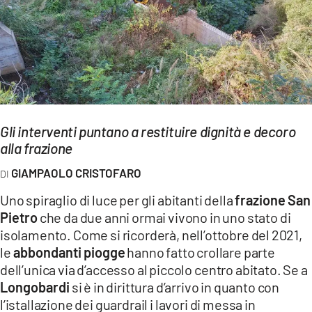
EVENTI
SPORT
Streaming
LAC TV
Gli interventi puntano a restituire dignità e decoro
LAC NETWORK
alla frazione
LAC ONAIR
GIAMPAOLO CRISTOFARO
Uno spiraglio di luce per gli abitanti della
frazione San
LaC
Pietro
che da due anni ormai vivono in uno stato di
Network
isolamento. Come si ricorderà, nell’ottobre del 2021,
LACPLAY.IT
le
abbondanti piogge
hanno fatto crollare parte
dell’unica via d’accesso al piccolo
centro abitato. Se a
LACTV.IT
Longobardi
si è in dirittura d’arrivo in quanto con
LACONAIR.IT
l’istallazione dei guardrail i lavori di messa in