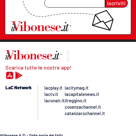
Iscriviti
Scarica tutte le nostre app!
LaC Network
lacplay.it
lacitymag.it
lactv.it
lacapitalenews.it
laconair.it
ilreggino.it
cosenzachannel.it
catanzarochannel.it
ilVibonese.it © – Dalla parte dei fatti