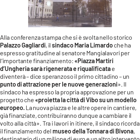
Alla conferenza stampa che si è svolta nello storico
Palazzo Gagliardi
, il
sindaco Maria Limardo
che ha
espresso gratitudine al senatore Mangialavori per
l’importante finanziamento:
«Piazza Martiri
d’Ungheria sarà rigenerata e riqualificata
e
diventerà – dice speranzoso il primo cittadino – un
punto di attrazione per le nuove generazioni
». Il
sindaco ha espresso la propria approvazione per un
progetto che
«proietta la città di Vibo su un modello
europeo.
La nuova piazza e le altre opere in cantiere,
già finanziate, contribuiranno dunque a cambiare il
volto alla città». Tra i lavori in itinere, il sindaco ricorda
il finanziamento del
museo della Tonnara di Bivona
,
destinatario di un milione di euro e un altro intervento