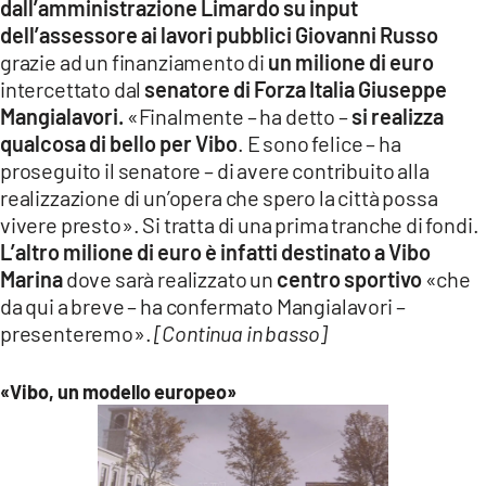
dall’amministrazione Limardo su input
dell’assessore ai lavori pubblici Giovanni Russo
grazie ad un finanziamento di
un milione di euro
intercettato dal
senatore di Forza Italia Giuseppe
Mangialavori.
«Finalmente – ha detto –
si realizza
qualcosa di bello per Vibo
. E sono felice – ha
proseguito il senatore – di avere contribuito alla
realizzazione di un’opera che spero la città possa
vivere presto». Si tratta di una prima tranche di fondi.
L’altro milione di euro è infatti destinato a Vibo
Marina
dove sarà realizzato un
centro sportivo
«che
da qui a breve – ha confermato Mangialavori –
presenteremo».
[Continua in basso]
«Vibo, un modello europeo»