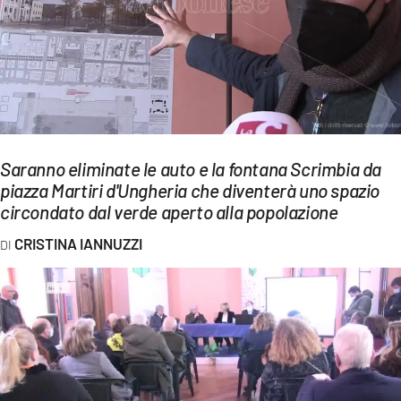
EVENTI
SPORT
Streaming
LAC TV
Saranno eliminate le auto e la fontana Scrimbia da
LAC NETWORK
piazza Martiri d'Ungheria che diventerà uno spazio
circondato dal verde aperto alla popolazione
LAC ONAIR
CRISTINA IANNUZZI
LaC
Network
LACPLAY.IT
LACTV.IT
LACONAIR.IT