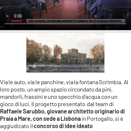
LACITYMAG.IT
ILREGGINO.IT
COSENZACHANNEL.IT
ILVIBONESE.IT
CATANZAROCHANNEL.IT
LACAPITALENEWS.IT
Via le auto, via le panchine, via la fontana Scrimbia. Al
App
loro posto, un ampio spazio circondato da pini,
mandorli, frassini e uno specchio d’acqua con un
ANDROID
gioco di luci. Il progetto presentato dal team di
APPLE
Raffaele Sarubbo, giovane architetto originario di
Praia a Mare, con sede a Lisbona
in Portogallo, si è
aggiudicato il
concorso di idee ideato