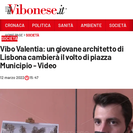
Vai
CRONACA
POLITICA
SANITÀ
AMBIENTE
SOCIETÀ
HOME PAGE
SOCIETÀ
Sezioni
SOCIETÀ
Vibo Valentia: un giovane architetto di
CRONACA
Lisbona cambierà il volto di piazza
POLITICA
Municipio - Video
SANITÀ
12 marzo 2022
15:47
AMBIENTE
SOCIETÀ
CULTURA
ECONOMIA E LAVORO