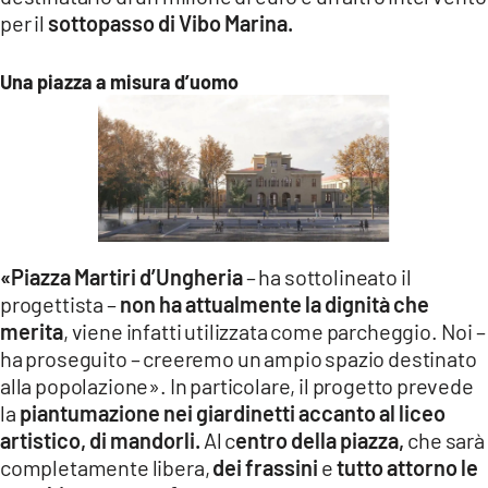
per il
sottopasso di Vibo Marina.
Una piazza a misura d’uomo
«Piazza Martiri d’Ungheria
– ha sottolineato il
progettista –
non ha attualmente la dignità che
merita
, viene infatti utilizzata come parcheggio. Noi –
ha proseguito – creeremo un ampio spazio destinato
alla popolazione». In particolare, il progetto prevede
la
piantumazione nei giardinetti accanto al liceo
artistico, di mandorli.
Al c
entro della piazza,
che sarà
completamente libera,
dei frassini
e
tutto attorno le