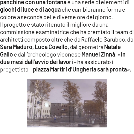
panchine con una fontana
e una serie di elementi di
giochi di luce e di acqua
che cambieranno forma e
colore a seconda delle diverse ore del giorno.
Il progetto è stato ritenuto il migliore da una
commissione esaminatrice che ha premiato il team di
architetti composto oltre che da Raffaele Sarubbo, da
Sara Maduro,
Luca Covello
, dal geometra
Natale
Gallo
e dall’archeologo vibonese
Manuel Zinnà
.
«In
due mesi dall’avvio dei lavori
– ha assicurato il
progettista –
piazza Martiri d’Ungheria sarà pronta».