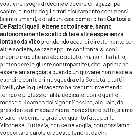
sostiene i sogni di decine e decine di ragazzi, per
capire, al netto degli errori sicuramente commessi
(siamo umani), e di alcuni casi come i citati
Curtosi e
De Fazio (i quali, è bene sottolineare, hanno
autonomamente scelto di fare altre esperienze
lontano da Vibo
prendendo accordi direttamente con
altre società, senza neppure confrontarsi con il
proprio club che avrebbe potuto, ma non l’ha fatto,
pretendere le giuste contropartite), che la prima ad
essere amareggiata quando un giovane non riesce a
esordire con la prima squadra è la Società, a tutti i
livelli, che in quel ragazzo ha creduto investendo
tempo e professionalità dedicate, come quelle
messe sul campo dal signor Messina, al quale, dal
presidente al magazziniere, nonostante tutto, siamo
e saremo sempre grati per quanto fatto per la
Vibonese. Tuttavia, non ce ne voglia, non possiamo
sopportare parole di questo tenore, da chi,