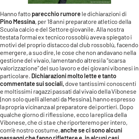
LACITYMAG.IT
Hanno fatto
parecchio rumore
le dichiarazioni di
Pino Messina
, per 18 anni preparatore atletico della
ILREGGINO.IT
Scuola calcio e del Settore giovanile. Alla nostra
COSENZACHANNEL.IT
testata l’ormai ex tecnico rossoblù aveva spiegato i
motivi del proprio distacco dal club rossoblù, facendo
ILVIBONESE.IT
emergere, a suo dire, le cose che non andavano nella
gestione del vivaio, lamentando altresì la “scarsa
CATANZAROCHANNEL.IT
valorizzazione” del suo lavoro e dei giovani vibonesi in
LACAPITALENEWS.IT
particolare.
Dichiarazioni molto lette e tanto
commentate sui sociali,
dove tantissimi conoscenti
e moltissimi ragazzi passati dal vivaio della Vibonese
App
(non solo quelli allenati da Messina), hanno espresso
ANDROID
la propria vicinanza al preparatore dei portieri. Dopo
qualche giorno di riflessione, ecco la replica della
APPLE
Vibonese, che ci sta e che riporteremo per intero,
com’è nostro costume,
anche se ci sono alcuni
passaggi che fanno riflettere e, in alcuni casi,