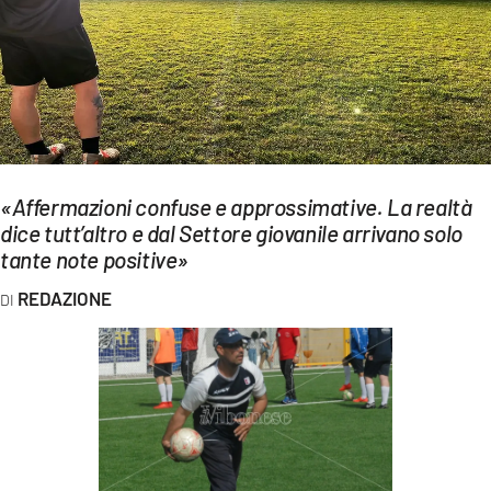
EVENTI
SPORT
Streaming
LAC TV
«Affermazioni confuse e approssimative. La realtà
LAC NETWORK
dice tutt’altro e dal Settore giovanile arrivano solo
tante note positive»
LAC ONAIR
REDAZIONE
LaC
Network
LACPLAY.IT
LACTV.IT
LACONAIR.IT