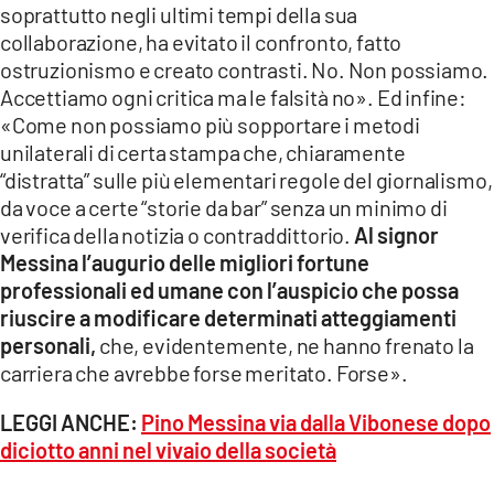
soprattutto negli ultimi tempi della sua
collaborazione, ha evitato il confronto, fatto
ostruzionismo e creato contrasti. No. Non possiamo.
Accettiamo ogni critica ma le falsità no». Ed infine:
«Come non possiamo più sopportare i metodi
unilaterali di certa stampa che, chiaramente
“distratta” sulle più elementari regole del giornalismo,
da voce a certe “storie da bar” senza un minimo di
verifica della notizia o contraddittorio.
Al signor
Messina l’augurio delle migliori fortune
professionali ed umane con l’auspicio che possa
riuscire a modificare determinati atteggiamenti
personali,
che, evidentemente, ne hanno frenato la
carriera che avrebbe forse meritato. Forse».
LEGGI ANCHE:
Pino Messina via dalla Vibonese dopo
diciotto anni nel vivaio della società