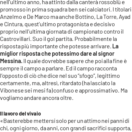
nell’ultimo anno, ha attinto dalla canterà rossoblù e
promosso in prima squadra ben sei calciatori. I titolari
Anzelmo e De Marco ma anche Bottino, La Torre, Ayad
e Cintura, quest’ultimo protagonista e decisivo
proprio nell’ultima giornata di campionato contro il
Castrovillari. Suo il gol partita. Probabilmente la
risposta più importante che potesse arrivare.
La
miglior risposta che potessimo dare al signor
Messina.
Il quale dovrebbe sapere che poi alla fine è
sempre il campo a parlare. Ed il campo racconta
l’opposto di ciò che dice nel suo “sfogo”, legittimo
certamente, ma, altresì, ritardato (ha lasciato la
Vibonese sei mesi fa) confuso e approssimativo. Ma
vogliamo andare ancora oltre.
Il lavoro del vivaio
«Basterebbe mettersi solo per un attimo nei panni di
chi, ogni giorno, da anni, con grandi sacrifici supporta,