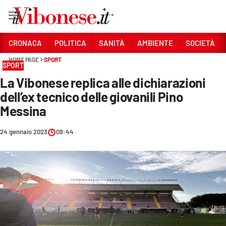
Vai
CRONACA
POLITICA
SANITÀ
AMBIENTE
SOCIETÀ
HOME PAGE
SPORT
Sezioni
SPORT
La Vibonese replica alle dichiarazioni
CRONACA
dell’ex tecnico delle giovanili Pino
POLITICA
Messina
SANITÀ
24 gennaio 2023
09:44
AMBIENTE
SOCIETÀ
CULTURA
ECONOMIA E LAVORO