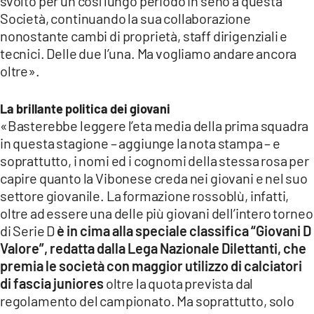
svolto per un così lungo periodo in seno a questa
Società, continuando la sua collaborazione
nonostante cambi di proprietà, staff dirigenziali e
tecnici. Delle due l’una. Ma vogliamo andare ancora
oltre».
La brillante politica dei giovani
«Basterebbe leggere l’eta media della prima squadra
in questa stagione – aggiunge la nota stampa – e
soprattutto, i nomi ed i cognomi della stessa rosa per
capire quanto la Vibonese creda nei giovani e nel suo
settore giovanile. La formazione rossoblù, infatti,
oltre ad essere una delle più giovani dell’intero torneo
di Serie D
è in cima alla speciale classifica “Giovani D
Valore”, redatta dalla Lega Nazionale Dilettanti, che
premia le società con maggior utilizzo di calciatori
di fascia juniores
oltre la quota prevista dal
regolamento del campionato. Ma soprattutto, solo