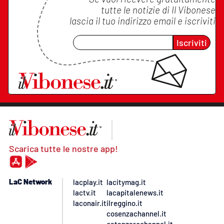
tutte le notizie di
Il Vibonese
lascia il tuo indirizzo email e iscriviti
Iscriviti
Scarica tutte le nostre app!
LaC Network
lacplay.it
lacitymag.it
lactv.it
lacapitalenews.it
laconair.it
ilreggino.it
cosenzachannel.it
catanzarochannel.it