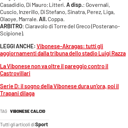
Casadidio, Di Mauro; Litteri.
A disp.
: Governali,
Cuscio, Inzerillo, Di Stefano, Sinatra, Perez, Liga,
Olaoye, Marrale.
All.
Coppa.
ARBITRO
: Ciaravolo di Torre del Greco (Posterano-
Scipione).
LEGGI ANCHE:
Vibonese-Akragas: tutti gli
aggiornamenti dalla tribuna dello stadio Luigi Razza
La Vibonese non va oltre il pareggio contro il
Castrovillari
Serie D: il sogno della Vibonese dura un’ora, poi il
Trapani dilaga
TAG
VIBONESE CALCIO
Sport
Tutti gli articoli di