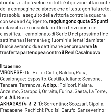
il rimbalzo, il più veloce di tutti è il giovane attaccante
LACITYMAG.IT
della compagine calabrese che di testa gonfia la rete.
I rossoblù, a seguito della vittoria contro la squadra
ILREGGINO.IT
con sede ad Agrigento,
raggiungono quota 53 punti
in classifica e consolidano il loro terzo posto in
COSENZACHANNEL.IT
classifica. Il campionato di Serie D nel prossimo fine
ILVIBONESE.IT
settimana si fermerà e gli uomini allenati da mister
Buscè avranno due settimane per preparare
la
CATANZAROCHANNEL.IT
trasferta partenopea contro il Real Casalnuovo
.
LACAPITALENEWS.IT
Il
tabellino
VIBONESE
: Del Bello; Ciotti, Baldan, Puca,
App
Casalongue; Esposito, Castillo, Iuliano; Scavone,
ANDROID
Tandara, Terranova.
A disp.
: Polidori, Malara,
Anzelmo, Staropoli, Onraita, Furina, Gaeta, La Torre,
APPLE
Mal.
All.
Buscè.
AKRAGAS (4-3-2-1)
: Sorrentino; Scozzari, Cipolla,
Fragapane, Rechichi; Puglisi, Garufo, Sanseverino;