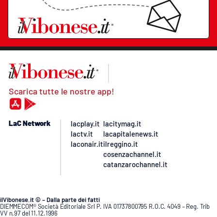
Scarica tutte le nostre app!
LaC Network
lacplay.it
lacitymag.it
lactv.it
lacapitalenews.it
laconair.it
ilreggino.it
cosenzachannel.it
catanzarochannel.it
ilVibonese.it © – Dalla parte dei fatti
DIEMMECOM® Società Editoriale Srl P. IVA 01737800795 R.O.C. 4049 – Reg. Trib
VV n.97 del 11.12.1996