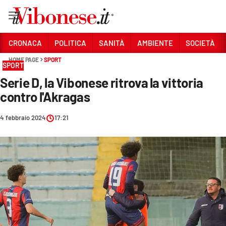
Vai
CRONACA
POLITICA
SANITÀ
AMBIENTE
SOCIETÀ
HOME PAGE
SPORT
Sezioni
SPORT
Serie D, la Vibonese ritrova la vittoria
CRONACA
contro l'Akragas
POLITICA
4 febbraio 2024
17:21
SANITÀ
AMBIENTE
SOCIETÀ
CULTURA
ECONOMIA E LAVORO