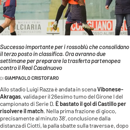
EVENTI
SPORT
Streaming
LAC TV
Successo importante per i rossoblù che consolidano
il terzo posto in classifica. Ora avranno due
LAC NETWORK
settimane per preparare la trasferta partenopea
contro il Real Casalnuovo
LAC ONAIR
GIAMPAOLO CRISTOFARO
LaC
Allo stadio Luigi Razza è andata in scena
Vibonese-
Network
Akragas
, valida per il 26esimo turno del Girone I del
LACPLAY.IT
campionato di Serie D.
È bastato il gol di Castillo per
risolvere il match
. Nella prima frazione di gioco,
LACTV.IT
precisamente al minuto 38’, conclusione dalla
distanza di Ciotti, la palla sbatte sulla traversa e, dopo
LACONAIR.IT