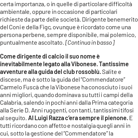
certa importanza, o in quelle di particolare difficoltà
ambientale, oppure in occasione di particolari
richieste da parte delle società. Dirigente benemerito
del Coni e della Figc, ovunque è ricordato come una
persona perbene, sempre disponibile, mai polemico,
puntualmente ascoltato.
[Continua in basso]
Come dirigente di calcio il suo nome è
inevitabilmente legato alla Vibonese. Tantissime
avventure alla guida del club rossoblù.
Salite e
discese, ma è sotto la guida del “Commendatore”
Carmelo Fuscà che la Vibonese ha conosciuto i suoi
anni migliori, quando dominava su tutti i campi della
Calabria, salendo in pochi anni dalla Prima categoria
alla Serie D. Anni ruggenti, con tanti, tantissimi tifosi
al seguito.
Al Luigi Razza c’era sempre il pienone.
E
tutti ricordano con affetto e nostalgia quegli anni in
cui, sotto la gestione del “Commendatore” la