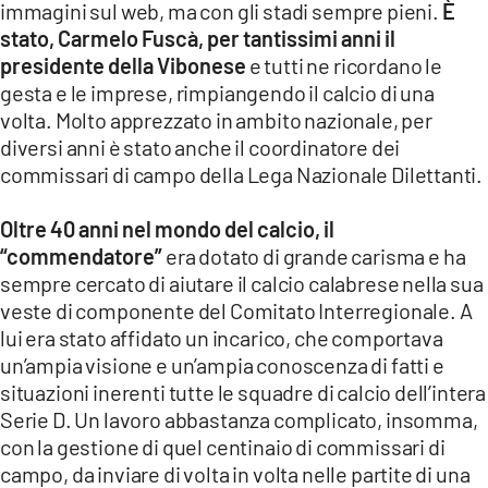
immagini sul web, ma con gli stadi sempre pieni.
È
LACITYMAG.IT
stato, Carmelo Fuscà, per tantissimi anni il
presidente della Vibonese
e tutti ne ricordano le
ILREGGINO.IT
gesta e le imprese, rimpiangendo il calcio di una
volta. Molto apprezzato in ambito nazionale, per
COSENZACHANNEL.IT
diversi anni è stato anche il coordinatore dei
ILVIBONESE.IT
commissari di campo della Lega Nazionale Dilettanti.
CATANZAROCHANNEL.IT
Oltre 40 anni nel mondo del calcio, il
“commendatore”
era dotato di grande carisma e ha
LACAPITALENEWS.IT
sempre cercato di aiutare il calcio calabrese nella sua
veste di componente del Comitato Interregionale. A
App
lui era stato affidato un incarico, che comportava
un’ampia visione e un’ampia conoscenza di fatti e
ANDROID
situazioni inerenti tutte le squadre di calcio dell’intera
APPLE
Serie D. Un lavoro abbastanza complicato, insomma,
con la gestione di quel centinaio di commissari di
campo, da inviare di volta in volta nelle partite di una