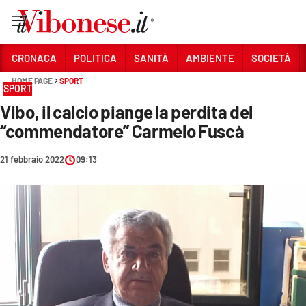
Vai
CRONACA
POLITICA
SANITÀ
AMBIENTE
SOCIETÀ
HOME PAGE
SPORT
Sezioni
SPORT
Vibo, il calcio piange la perdita del
CRONACA
“commendatore” Carmelo Fuscà
POLITICA
21 febbraio 2022
09:13
SANITÀ
AMBIENTE
SOCIETÀ
CULTURA
ECONOMIA E LAVORO