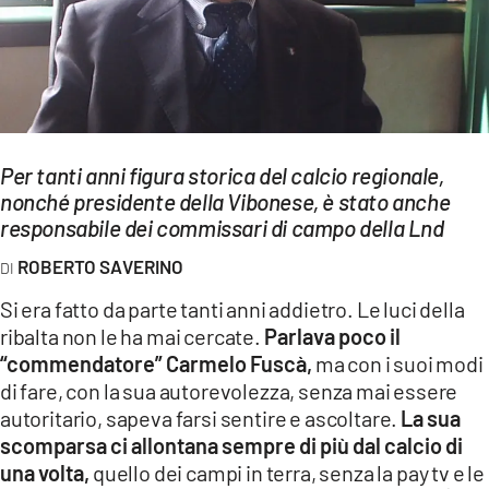
EVENTI
SPORT
Streaming
LAC TV
Per tanti anni figura storica del calcio regionale,
nonché presidente della Vibonese, è stato anche
LAC NETWORK
responsabile dei commissari di campo della Lnd
LAC ONAIR
ROBERTO SAVERINO
Si era fatto da parte tanti anni addietro. Le luci della
LaC
ribalta non le ha mai cercate.
Parlava poco il
Network
“commendatore” Carmelo Fuscà,
ma con i suoi modi
LACPLAY.IT
di fare, con la sua autorevolezza, senza mai essere
autoritario, sapeva farsi sentire e ascoltare.
La sua
LACTV.IT
scomparsa ci allontana sempre di più dal calcio di
LACONAIR.IT
una volta,
quello dei campi in terra, senza la pay tv e le