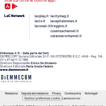
LaC Network
lacplay.it
lacitymag.it
lactv.it
lacapitalenews.it
laconair.it
ilreggino.it
cosenzachannel.it
catanzarochannel.it
ilVibonese.it © – Dalla parte dei fatti
DIEMMECOM® Società Editoriale Srl P. IVA 01737800795 R.O.C. 4049 – Reg. Trib
VV n.97 del 11.12.1996
Direttore Responsabile
Enrico De Girolamo
Direttore Editoriale
Maria Grazia Falduto
www.diemmecom.it
Redazione
Segnala alla redazione
Privacy
Cookie policy
Note legali
Gestisci preferenze cookie
Lavora con noi