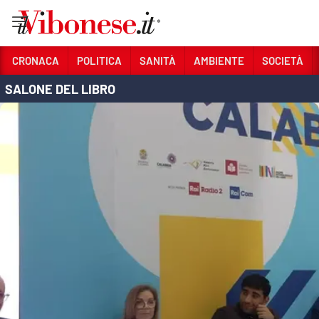
Vai
CRONACA
POLITICA
SANITÀ
AMBIENTE
SOCIETÀ
SALONE DEL LIBRO
Sezioni
CRONACA
POLITICA
SANITÀ
AMBIENTE
SOCIETÀ
CULTURA
ECONOMIA E LAVORO