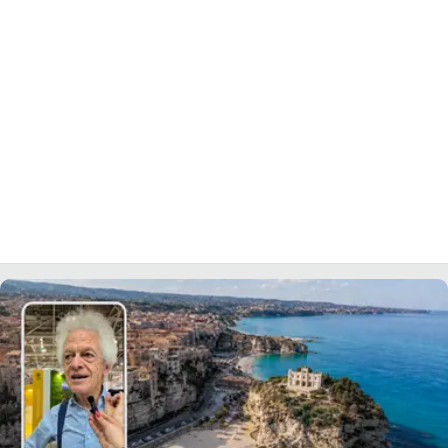
LACITYMAG.IT
ILREGGINO.IT
COSENZACHANNEL.IT
ILVIBONESE.IT
CATANZAROCHANNEL.IT
LACAPITALENEWS.IT
App
ANDROID
APPLE