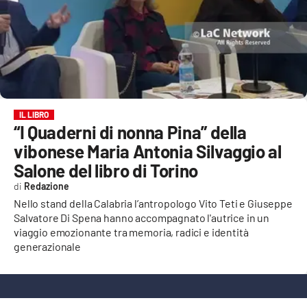
EVENTI
SPORT
Streaming
LAC TV
IL LIBRO
“I Quaderni di nonna Pina” della
LAC NETWORK
vibonese Maria Antonia Silvaggio al
LAC ONAIR
Salone del libro di Torino
Redazione
LaC
Nello stand della Calabria l’antropologo Vito Teti e Giuseppe
Network
Salvatore Di Spena hanno accompagnato l'autrice in un
viaggio emozionante tra memoria, radici e identità
LACPLAY.IT
generazionale
LACTV.IT
LACONAIR.IT