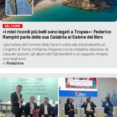
NEL CUORE
«I miei ricordi più belli sono legati a Tropea»: Federico
Rampini parla della sua Calabria al Salone del libro
l giornalista del Corriere della Sera in visita allo stand allestito al
Lingotto di Torino richiama il legame con la cittadina vibonese: la
casa dei suoceri, gli album dei figli bambini e un rapporto rimasto
vivo negli anni
Redazione