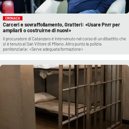
CRONACA
Carceri e sovraffollamento, Gratteri: «Usare Pnrr per
ampliarli o costruirne di nuovi»
Il procuratore di Catanzaro è intervenuto nel corso di un dibattito che
si è tenuto al San Vittore di Milano. Altro punto la polizia
penitenziaria: «Serve adeguata formazione»