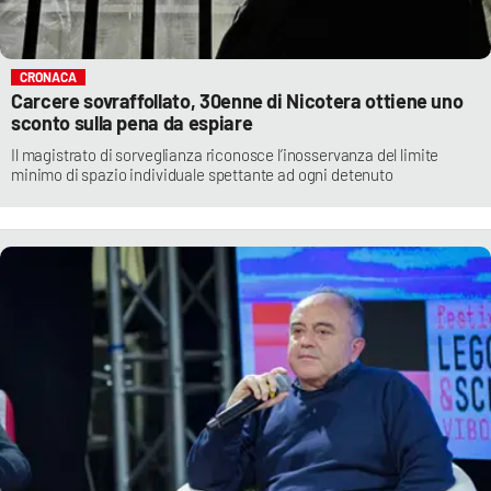
CRONACA
Carcere sovraffollato, 30enne di Nicotera ottiene uno
sconto sulla pena da espiare
Il magistrato di sorveglianza riconosce l’inosservanza del limite
minimo di spazio individuale spettante ad ogni detenuto