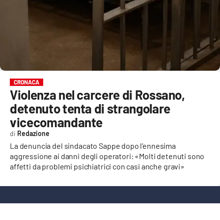
EVENTI
SPORT
Streaming
LAC TV
CRONACA
Violenza nel carcere di Rossano,
LAC NETWORK
detenuto tenta di strangolare
LAC ONAIR
vicecomandante
Redazione
LaC
La denuncia del sindacato Sappe dopo l’ennesima
Network
aggressione ai danni degli operatori: «Molti detenuti sono
affetti da problemi psichiatrici con casi anche gravi»
LACPLAY.IT
LACTV.IT
LACONAIR.IT