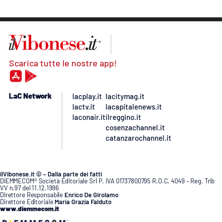
Scarica tutte le nostre app!
LaC Network
lacplay.it
lacitymag.it
lactv.it
lacapitalenews.it
laconair.it
ilreggino.it
cosenzachannel.it
catanzarochannel.it
ilVibonese.it © – Dalla parte dei fatti
DIEMMECOM® Società Editoriale Srl P. IVA 01737800795 R.O.C. 4049 – Reg. Trib
VV n.97 del 11.12.1996
Direttore Responsabile
Enrico De Girolamo
Direttore Editoriale
Maria Grazia Falduto
www.diemmecom.it