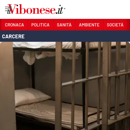
Vai
CRONACA
POLITICA
SANITÀ
AMBIENTE
SOCIETÀ
CARCERE
Sezioni
CRONACA
POLITICA
SANITÀ
AMBIENTE
SOCIETÀ
CULTURA
ECONOMIA E LAVORO