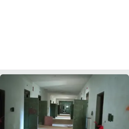
LACITYMAG.IT
ILREGGINO.IT
COSENZACHANNEL.IT
ILVIBONESE.IT
CATANZAROCHANNEL.IT
LACAPITALENEWS.IT
App
ANDROID
APPLE