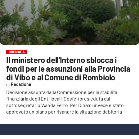
EVENTI
SPORT
Streaming
LAC TV
CRONACA
Il ministero dell'Interno sblocca i
LAC NETWORK
fondi per le assunzioni alla Provincia
LAC ONAIR
di Vibo e al Comune di Rombiolo
Redazione
LaC
Decisione assunta dalla Commissione per la stabilità
Network
finanziaria degli Enti locali (Cosfel) presieduta dal
sottosegretario Wanda Ferro. Per Dinami invece è stato
LACPLAY.IT
approvato un piano per risanare la situazione debitoria
LACTV.IT
LACONAIR.IT