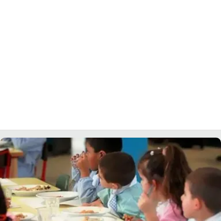
LACITYMAG.IT
ILREGGINO.IT
COSENZACHANNEL.IT
ILVIBONESE.IT
CATANZAROCHANNEL.IT
LACAPITALENEWS.IT
App
ANDROID
APPLE