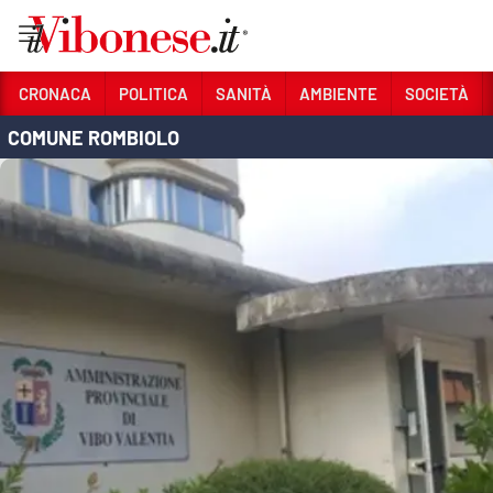
Vai
CRONACA
POLITICA
SANITÀ
AMBIENTE
SOCIETÀ
COMUNE ROMBIOLO
Sezioni
CRONACA
POLITICA
SANITÀ
AMBIENTE
SOCIETÀ
CULTURA
ECONOMIA E LAVORO