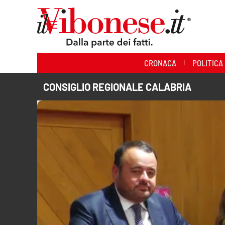
Sezioni
CRONACA
POLITICA
Cronaca
CONSIGLIO REGIONALE CALABRIA
Politica
Sanità
Ambiente
Società
Cultura
Economia e Lavoro