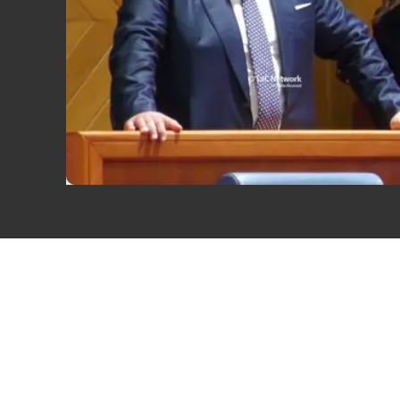
Eventi
Sport
Streaming
LaC TV
Lac Network
LaC OnAir
LaC
Network
lacplay.it
lactv.it