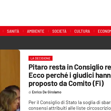
SANITÀ
AMBIENTE
SOCIETÀ
CULTURA
ECONOM
LA DECISIONE
Pitaro resta in Consiglio 
Ecco perché i giudici hann
proposto da Comito (Fi)
Enrico De Girolamo
Per il Consiglio di Stato la soglia di s
consensi attribuiti alle liste circoscriz