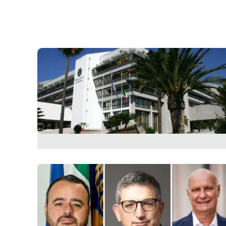
laconair.it
lacitymag.it
ilreggino.it
cosenzachannel.it
ilvibonese.it
catanzarochannel.it
lacapitalenews.it
App
Android