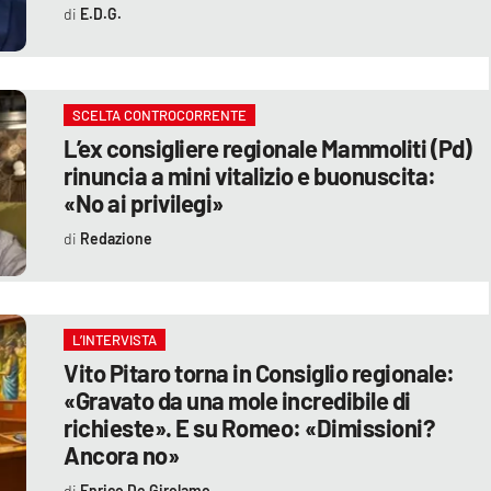
E.D.G.
SCELTA CONTROCORRENTE
L’ex consigliere regionale Mammoliti (Pd)
rinuncia a mini vitalizio e buonuscita:
«No ai privilegi»
Redazione
L’INTERVISTA
Vito Pitaro torna in Consiglio regionale:
«Gravato da una mole incredibile di
richieste». E su Romeo: «Dimissioni?
Ancora no»
Enrico De Girolamo