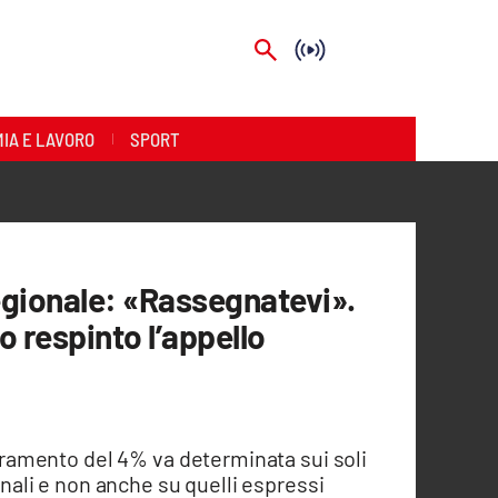
IA E LAVORO
SPORT
regionale: «Rassegnatevi».
o respinto l’appello
barramento del 4% va determinata sui soli
ionali e non anche su quelli espressi