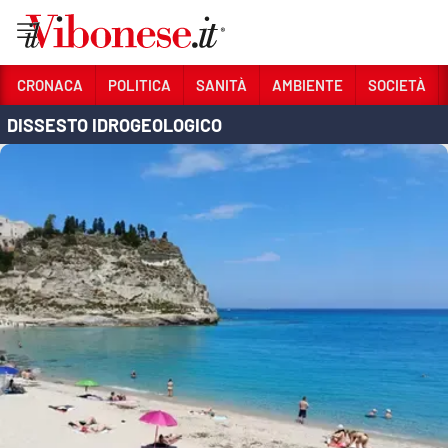
Vai
CRONACA
POLITICA
SANITÀ
AMBIENTE
SOCIETÀ
DISSESTO IDROGEOLOGICO
Sezioni
CRONACA
POLITICA
SANITÀ
AMBIENTE
SOCIETÀ
CULTURA
ECONOMIA E LAVORO