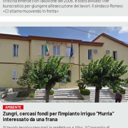
criticità emerse con l’alluvione del 2006, è stato avviato l’iter
burocratico per giungere all’esecuzione dei lavori. Il sindaco Romeo:
«Ci stiamo muovendo in fretta»
AMBIENTE
Zungri, cercasi fondi per l'impianto irriguo "Murria"
interessato da una frana
Al tavolo tecnico tenutosi in prefettura a Vibo, il Consorzio di