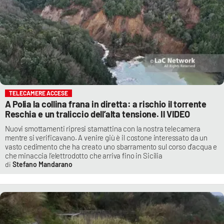
TELECAMERE ACCESE
A Polia la collina frana in diretta: a rischio il torrente
Reschia e un traliccio dell’alta tensione. Il VIDEO
Nuovi smottamenti ripresi stamattina con la nostra telecamera
mentre si verificavano. A venire giù è il costone interessato da un
vasto cedimento che ha creato uno sbarramento sul corso d’acqua e
che minaccia l’elettrodotto che arriva fino in Sicilia
Stefano Mandarano