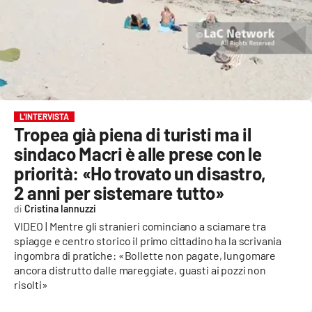
EVENTI
SPORT
Streaming
LAC TV
L'INTERVISTA
Tropea già piena di turisti ma il
LAC NETWORK
sindaco Macri è alle prese con le
LAC ONAIR
priorità: «Ho trovato un disastro,
2 anni per sistemare tutto»
LaC
Cristina Iannuzzi
Network
VIDEO | Mentre gli stranieri cominciano a sciamare tra
LACPLAY.IT
spiagge e centro storico il primo cittadino ha la scrivania
ingombra di pratiche: «Bollette non pagate, lungomare
LACTV.IT
ancora distrutto dalle mareggiate, guasti ai pozzi non
risolti»
LACONAIR.IT