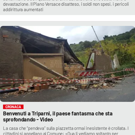
devastazione. Il Piano Versace disatteso, i soldi non spesi, i pericoli
addirittura aumentati
CRONACA
Benvenuti a Triparni, il paese fantasma che sta
sprofondando - Video
La casa che “pendeva” sulla piazzetta ormai inesistente è crollata. I
cittadini si appellano al Comune: «Qua li vediamo soltanto per