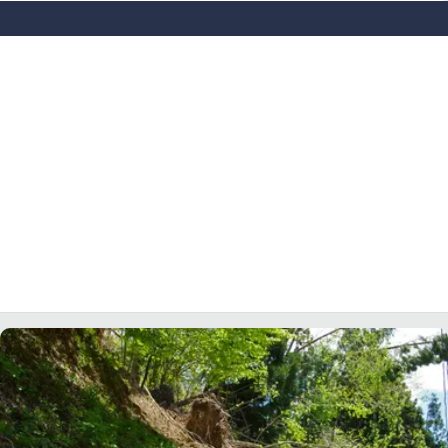
LACITYMAG.IT
ILREGGINO.IT
COSENZACHANNEL.IT
ILVIBONESE.IT
CATANZAROCHANNEL.IT
LACAPITALENEWS.IT
App
ANDROID
APPLE