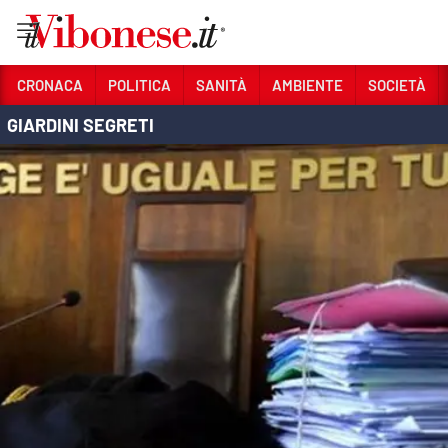
Vai
CRONACA
POLITICA
SANITÀ
AMBIENTE
SOCIETÀ
GIARDINI SEGRETI
Sezioni
CRONACA
POLITICA
SANITÀ
AMBIENTE
SOCIETÀ
CULTURA
ECONOMIA E LAVORO