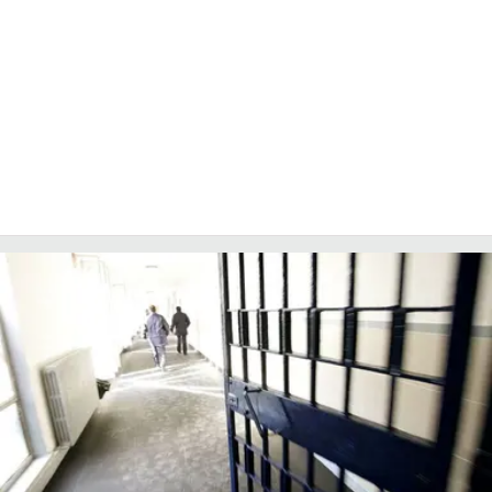
LACITYMAG.IT
ILREGGINO.IT
COSENZACHANNEL.IT
ILVIBONESE.IT
CATANZAROCHANNEL.IT
LACAPITALENEWS.IT
App
ANDROID
APPLE