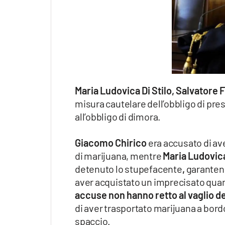
Maria Ludovica Di Stilo, Salvatore 
misura cautelare dell’obbligo di pres
all’obbligo di dimora.
Giacomo Chirico
era accusato di av
di marijuana, mentre
Maria Ludovic
detenuto lo stupefacente
,
garanten
aver acquistato un imprecisato quant
accuse non hanno retto al vaglio de
di aver trasportato marijuana a bordo d
spaccio.