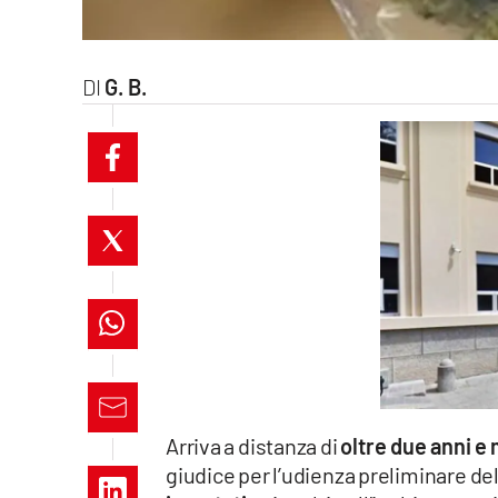
laconair.it
lacitymag.it
G. B.
ilreggino.it
cosenzachannel.it
ilvibonese.it
catanzarochannel.it
lacapitalenews.it
App
Arriva a distanza di
oltre due anni e
Android
giudice per l’udienza preliminare del