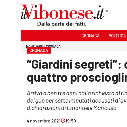
Sezioni
CRONACA
POLITICA
Cronaca
HOME PAGE
CRONACA
CRONACA
Politica
“Giardini segreti”
Sanità
quattro prosciogl
Ambiente
Arriva a ben tre anni dalla richiesta di r
Società
del gup per sette imputati accusati di a
Cultura
dichiarazioni di Emanuele Mancuso
Economia e Lavoro
4 novembre 2021
19:50