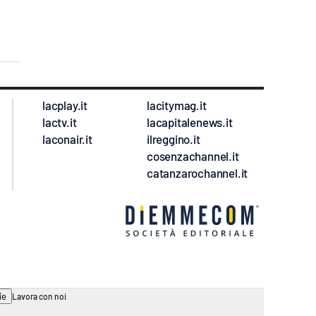
lacplay.it
lacitymag.it
lactv.it
lacapitalenews.it
laconair.it
ilreggino.it
cosenzachannel.it
catanzarochannel.it
ie
Lavora con noi