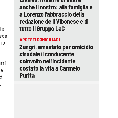
a
anche il nostro: alla famiglia e
a Lorenzo l’abbraccio della
redazione de Il Vibonese e di
tutto il Gruppo LaC
le
esca
ARRESTI DOMICILIARI
rio
Zungri, arrestato per omicidio
stradale il conducente
coinvolto nell'incidente
tti
costato la vita a Carmelo
re
Purita
di
.