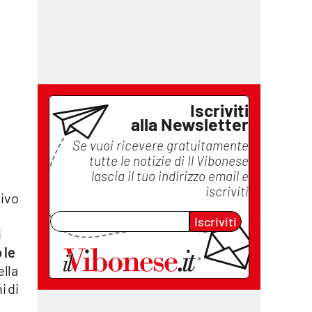
Iscriviti
alla Newsletter
Se vuoi ricevere gratuitamente
tutte le notizie di
Il Vibonese
lascia il tuo indirizzo email e
iscriviti
tivo
Iscriviti
i
 le
ella
i di