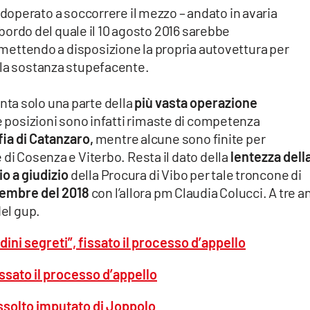
adoperato a soccorrere il mezzo – andato in avaria
a bordo del quale il 10 agosto 2016 sarebbe
mettendo a disposizione la propria autovettura per
 la sostanza stupefacente.
ta solo una parte della
più vasta operazione
e posizioni sono infatti rimaste di competenza
ia di Catanzaro,
mentre alcune sono finite per
 di Cosenza e Viterbo. Resta il dato della
lentezza dell
io a giudizio
della Procura di Vibo per tale troncone di
ovembre del 2018
con l’allora pm Claudia Colucci. A tre a
del gup.
dini segreti”, fissato il processo d’appello
issato il processo d’appello
assolto imputato di Joppolo