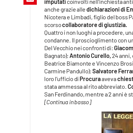
imputati
coinvolti nell’inchiesta an
Apple
anche grazie alle
dichiarazioni di 
Nicotera e Limbadi, figlio del boss 
scorso
collaboratore di giustizia.
Quattro i non luoghi a procedere, una
Vai
condanne. Il proscioglimento con u
Del Vecchio nei confronti di:
Giacom
Bagnato);
Antonio Curello,
24 anni, 
Beatrice Biamonte e Vincenzo Brosi
Carmine Pandullo);
Salvatore Ferra
loro l’ufficio di
Procura
aveva
chies
stata ammessa al rito abbreviato.
C
San Ferdinando, mentre a 2 anni è s
[Continua in basso]