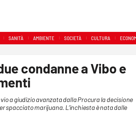
SANITÀ
AMBIENTE
SOCIETÀ
CULTURA
ECONOM
: due condanne a Vibo e
imenti
invio a giudizio avanzata dalla Procura la decisione
ver spacciato marijuana. L’inchiesta è nata dalle