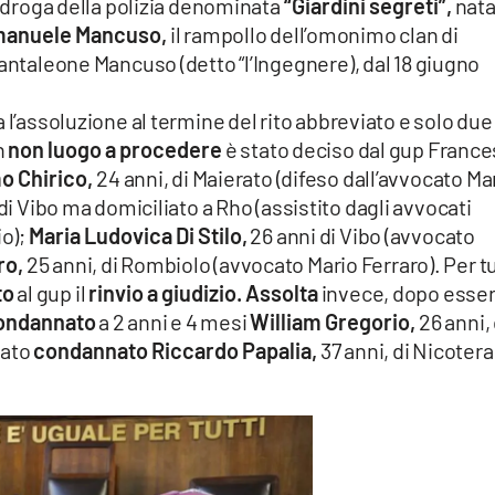
tidroga della polizia denominata
“Giardini segreti”,
nat
Emanuele Mancuso,
il rampollo dell’omonimo clan di
Pantaleone Mancuso (detto “l’Ingegnere), dal 18 giugno
 l’assoluzione al termine del rito abbreviato e solo due 
n
non luogo a procedere
è stato deciso dal gup Franc
o Chirico,
24 anni, di Maierato (difeso dall’avvocato Ma
di Vibo ma domiciliato a Rho (assistito dagli avvocati
o);
Maria Ludovica Di Stilo,
26 anni di Vibo (avvocato
ro,
25 anni, di Rombiolo (avvocato Mario Ferraro). Per tu
to
al gup il
rinvio a giudizio.
Assolta
invece, dopo esse
ondannato
a 2 anni e 4 mesi
William Gregorio,
26 anni, 
tato
condannato Riccardo Papalia,
37 anni, di Nicotera