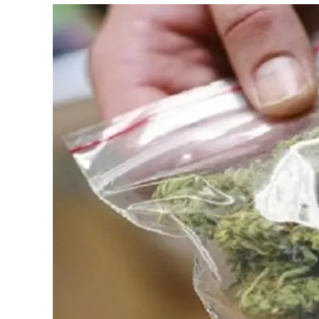
Eventi
Sport
Streaming
LaC TV
Lac Network
LaC OnAir
LaC
Network
lacplay.it
lactv.it