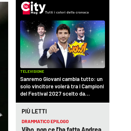
PIÙ LETTI
DRAMMATICO EPILOGO
Vibo, non ce l’ha fatta Andrea