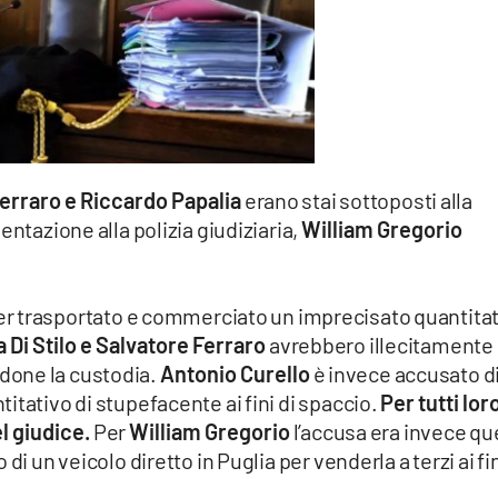
Ferraro e Riccardo Papalia
erano stai sottoposti alla
entazione alla polizia giudiziaria,
William Gregorio
er trasportato e commerciato un imprecisato quantita
a
Di Stilo e Salvatore Ferraro
avrebbero illecitamente
done la custodia.
Antonio Curello
è invece accusato d
itativo di stupefacente ai fini di spaccio.
Per tutti loro
l giudice.
Per
William Gregorio
l’accusa era invece qu
i un veicolo diretto in Puglia per venderla a terzi ai fin