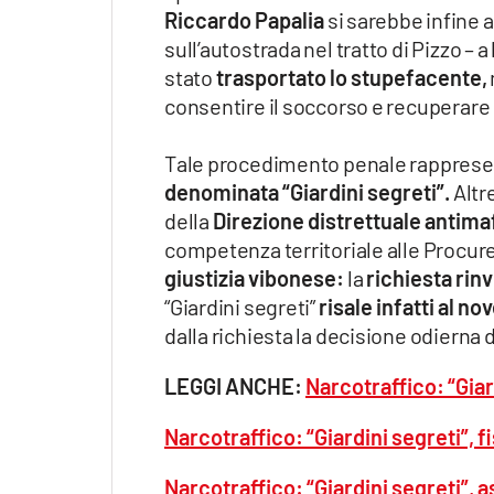
Riccardo Papalia
si sarebbe infine 
sull’autostrada nel tratto di Pizzo – 
stato
trasportato lo stupefacente,
consentire il soccorso e recuperare
Tale procedimento penale rappresen
denominata “Giardini segreti”.
Altr
della
Direzione distrettuale antimaf
competenza territoriale alle Procure
giustizia vibonese:
la
richiesta rinv
“Giardini segreti”
risale infatti al n
dalla richiesta la decisione odierna 
LEGGI ANCHE:
Narcotraffico: “Giar
Narcotraffico: “Giardini segreti”, f
Narcotraffico: “Giardini segreti”, 