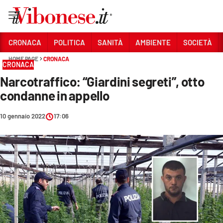
Vai
CRONACA
POLITICA
SANITÀ
AMBIENTE
SOCIETÀ
HOME PAGE
CRONACA
Sezioni
CRONACA
Narcotraffico: “Giardini segreti”, otto
CRONACA
condanne in appello
POLITICA
10 gennaio 2022
17:06
SANITÀ
AMBIENTE
SOCIETÀ
CULTURA
ECONOMIA E LAVORO