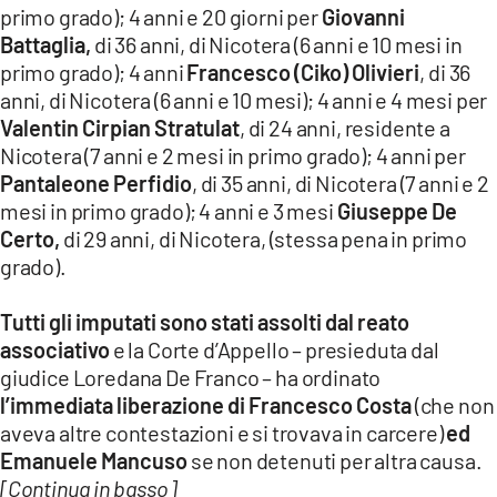
primo grado); 4 anni e 20 giorni per
Giovanni
Battaglia,
di 36 anni, di Nicotera (6 anni e 10 mesi in
primo grado); 4 anni
Francesco (Ciko) Olivieri
, di 36
anni, di Nicotera (6 anni e 10 mesi); 4 anni e 4 mesi per
Valentin Cirpian Stratulat
, di 24 anni, residente a
Nicotera (7 anni e 2 mesi in primo grado); 4 anni per
Pantaleone Perfidio
, di 35 anni, di Nicotera (7 anni e 2
mesi in primo grado); 4 anni e 3 mesi
Giuseppe De
Certo,
di 29 anni, di Nicotera, (stessa pena in primo
grado).
Tutti gli imputati sono stati assolti dal reato
associativo
e la Corte d’Appello – presieduta dal
giudice Loredana De Franco – ha ordinato
l’immediata liberazione di Francesco Costa
(che non
aveva altre contestazioni e si trovava in carcere)
ed
Emanuele Mancuso
se non detenuti per altra causa.
[Continua in basso]