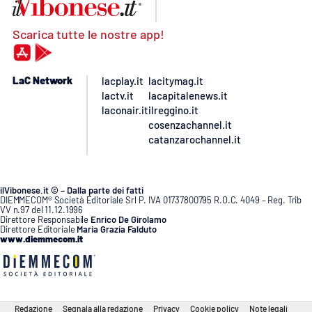
Scarica tutte le nostre app!
LaC Network
lacplay.it
lacitymag.it
lactv.it
lacapitalenews.it
laconair.it
ilreggino.it
cosenzachannel.it
catanzarochannel.it
ilVibonese.it © – Dalla parte dei fatti
DIEMMECOM® Società Editoriale Srl P. IVA 01737800795 R.O.C. 4049 – Reg. Trib
VV n.97 del 11.12.1996
Direttore Responsabile
Enrico De Girolamo
Direttore Editoriale
Maria Grazia Falduto
www.diemmecom.it
Redazione
Segnala alla redazione
Privacy
Cookie policy
Note legali