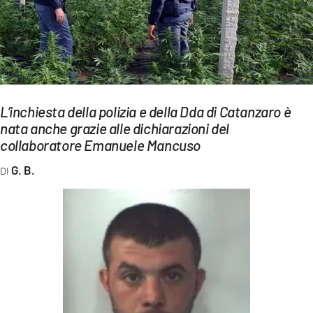
EVENTI
SPORT
Streaming
LAC TV
L’inchiesta della polizia e della Dda di Catanzaro è
nata anche grazie alle dichiarazioni del
LAC NETWORK
collaboratore Emanuele Mancuso
LAC ONAIR
G. B.
LaC
Network
LACPLAY.IT
LACTV.IT
LACONAIR.IT