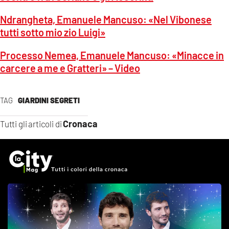
Ndrangheta, Emanuele Mancuso: «Nel Vibonese
tutti sotto mio zio Luigi»
Processo Nemea, Emanuele Mancuso: «Minacce in
carcere a me e Gratteri» – Video
TAG
GIARDINI SEGRETI
Cronaca
Tutti gli articoli di