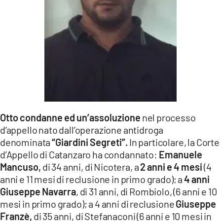
LACITYMAG.IT
ILREGGINO.IT
COSENZACHANNEL.IT
ILVIBONESE.IT
CATANZAROCHANNEL.IT
Otto condanne
ed un’assoluzione
nel processo
LACAPITALENEWS.IT
d’appello nato dall’operazione antidroga
denominata
“Giardini Segreti”.
In particolare, la Corte
App
d’Appello di Catanzaro ha condannato:
Emanuele
ANDROID
Mancuso,
di 34 anni, di Nicotera, a
2 anni e 4 mesi
(4
anni e 11 mesi di reclusione in primo grado); a
4 anni
APPLE
Giuseppe Navarra
, di 31 anni, di Rombiolo, (6 anni e 10
mesi in primo grado); a 4 anni di reclusione
Giuseppe
Franzè,
di 35 anni, di Stefanaconi (6 anni e 10 mesi in