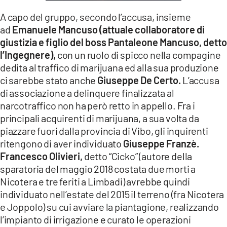
A capo del gruppo, secondo l’accusa, insieme
ad
Emanuele Mancuso (attuale collaboratore di
giustizia e figlio del boss Pantaleone Mancuso, detto
l’Ingegnere),
con un ruolo di spicco nella compagine
dedita al traffico di marijuana ed alla sua produzione
ci sarebbe stato anche
Giuseppe De Certo.
L’accusa
di associazione a delinquere finalizzata al
narcotraffico non ha però retto in appello. Fra i
principali acquirenti di marijuana, a sua volta da
piazzare fuori dalla provincia di Vibo, gli inquirenti
ritengono di aver individuato
Giuseppe Franzè.
Francesco Olivieri,
detto “Cicko” (autore della
sparatoria del maggio 2018 costata due morti a
Nicotera e tre feriti a Limbadi) avrebbe quindi
individuato nell’estate del 2015 il terreno (fra Nicotera
e Joppolo) su cui avviare la piantagione, realizzando
l’impianto di irrigazione e curato le operazioni