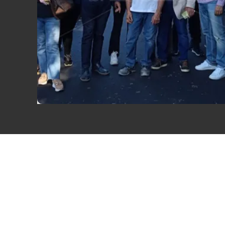
Eventi
Sport
Streaming
LaC TV
Lac Network
LaC OnAir
LaC
Network
lacplay.it
lactv.it