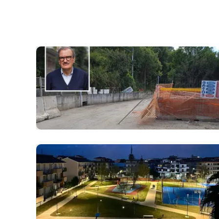
laconair.it
lacitymag.it
ilreggino.it
cosenzachannel.it
ilvibonese.it
catanzarochannel.it
lacapitalenews.it
App
Android