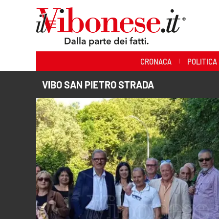
Sezioni
CRONACA
POLITICA
Cronaca
VIBO SAN PIETRO STRADA
Politica
Sanità
Ambiente
Società
Cultura
Economia e Lavoro