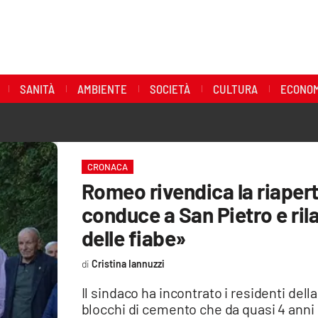
SANITÀ
AMBIENTE
SOCIETÀ
CULTURA
ECONOM
CRONACA
Romeo rivendica la riapert
conduce a San Pietro e ril
delle fiabe»
Cristina Iannuzzi
Il sindaco ha incontrato i residenti dell
blocchi di cemento che da quasi 4 anni