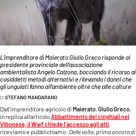
EVENTI
SPORT
Streaming
LAC TV
L’imprenditore di Maierato Giulio Greco risponde al
LAC NETWORK
presidente provinciale dell’associazione
ambientalista Angelo Calzona, bocciando il ricorso ai
LAC ONAIR
cosiddetti metodi alternativi e rilevando i danni che
gli ungulati fanno all’ambiente oltre che alle colture
LaC
Network
STEFANO MANDARANO
LACPLAY.IT
Dall’imprenditore agricolo di
Maierato
,
Giulio
Greco
,
in replica all’articolo
Abbattimento dei cinghiali nel
LACTV.IT
Vibonese, il Wwf chiede l’accesso agli atti
,
LACONAIR.IT
riceviamo e pubblichiamo:
Delle volte, prima ancora di