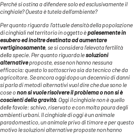
Perché si ostina a difendere solo ed esclusivamente il
cinghiale? Questa è tutela dell’ambiente?
Per quanto riguarda
l’attuale densità della popolazione
di cinghiali nel territorio in oggetto è
palesemente in
esubero ed inoltre destinata ad aumentare
vertigino
samente
, se si considera l’elevata fertilità
della specie. Per quanto riguarda le
soluzioni
alternative
proposte, esse non hanno nessuna
efficacia; questo lo sottoscrivo sia da tecnico che da
agricoltore. Se ancora oggi dopo un decennio di danni
si parla di metodi alternativi vuol dire che due sono le
cose o
non si vuole risolvere il problema o non si è
coscienti della gravità
. Oggi il cinghiale non è quello
delle favole: schivo, riservato e con molta paura degli
ambienti urbani. Il cinghiale di oggi è un animale
paradomestico, un animale privo di timore e per questo
motivo le soluzioni alternative proposte non hanno