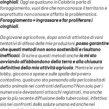
cinghiali
. Oggi se qualcuno in Calabria parla di
foraggiamento, vuol dire che non conosce il territorio e
soprattutto non conosce affatto la problematica.
Foraggiamento = ingrassare e far proliferare i
cinghiali
.
Da giovane agricoltore, dopo anni di attività e di vani
tentativi di difesa delle mie produzioni,
posso garantire
che questi metodi non sono sostenibili e risultano
inefficaci
. Grazie a questi metodi anche
io mi sto
avviando all’abbandono della terra e alla chiusura
definitiva della mia attività agricola
.
Mentre le varie
lobby, giocano a spese e sulle spalle del povero
contadino, qualcuno sta pensando alla
pericolosità di
detto animale nei confronti dell’uomo? Non solo per i
numerosi e devastanti attacchi registrati, ma anche
per la più recente diffusione della tubercolosi, infettiva
sia nei confronti della salute umana ed anche nei