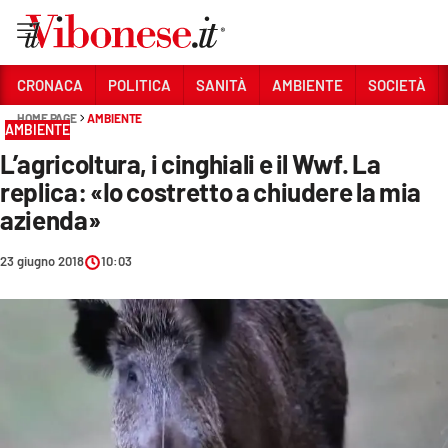
Vai
CRONACA
POLITICA
SANITÀ
AMBIENTE
SOCIETÀ
HOME PAGE
AMBIENTE
Sezioni
AMBIENTE
L’agricoltura, i cinghiali e il Wwf. La
CRONACA
replica: «Io costretto a chiudere la mia
POLITICA
azienda»
SANITÀ
23 giugno 2018
10:03
AMBIENTE
SOCIETÀ
CULTURA
ECONOMIA E LAVORO