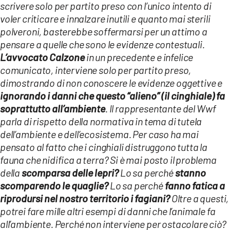
scrivere solo per partito preso con l’unico intento di
LACITYMAG.IT
voler criticare e innalzare inutili e quanto mai sterili
polveroni, basterebbe soffermarsi per un attimo a
ILREGGINO.IT
pensare a quelle che sono le evidenze contestuali.
L’avvocato Calzone
in un precedente e infelice
COSENZACHANNEL.IT
comunicato, interviene solo per partito preso,
ILVIBONESE.IT
dimostrando di non conoscere le evidenze oggettive e
ignorando i danni che questo “alieno” (il cinghiale) fa
CATANZAROCHANNEL.IT
soprattutto all’ambiente
. Il rappresentante del Wwf
parla di rispetto della normativa in tema di tutela
LACAPITALENEWS.IT
dell’ambiente e dell’ecosistema. Per caso ha mai
pensato al fatto che i cinghiali distruggono tutta la
App
fauna che nidifica a terra? Si è mai posto il problema
ANDROID
della
scomparsa delle lepri?
Lo sa perché
stanno
scomparendo le quaglie?
Lo sa perché
fanno fatica a
APPLE
riprodursi nel nostro territorio i fagiani?
Oltre a questi,
potrei fare mille altri esempi di danni che l’animale fa
all’ambiente. Perché non interviene per ostacolare ciò?