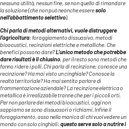
nessuna utilità, nessun fine, se non quello di rimandare
la soluzione (che non può neanche essere
solo
nell’abbattimento selettivo
).
Chi parla di metodi alternativi, vuole distruggere
l’agricoltura
; foraggiamento dissuasivo, metodi
bioacustici, recinzioni elettriche e metalliche. Che
benefici possono dare?
L’unico metodo che potrebbe
dare risultati è il chiusino
, per il resto sono metodi che
fanno ridere i polli. Chi parla di recinzione; conosce una
recinzione? Ha mai visto un cinghiale? Conosce la
realtà territoriale? Ha mai sentito parlare di
frammentazione aziendale? La recinzione elettrica o
metallica è irrealizzabile tranne che per i piccoli orti.
Per non parlare dei metodi bioacustici, oggi non
sappiamo se sono dissuasori o richiami. Infine il
foraggiamento, asso nella manica di chi vuol vedere un
mondo con solo cinghiali;
questo serve solo a nutrire i