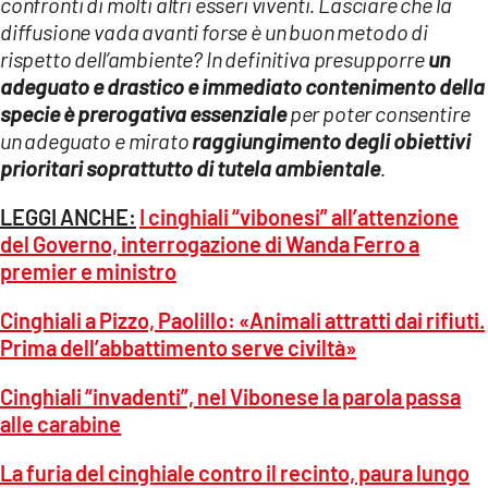
confronti di molti altri esseri viventi. Lasciare che la
diffusione vada avanti forse è un buon metodo di
rispetto dell’ambiente? In definitiva presupporre
un
adeguato e drastico e immediato contenimento della
specie è prerogativa essenziale
per poter consentire
un adeguato e mirato
raggiungimento degli obiettivi
prioritari soprattutto di tutela ambientale
.
LEGGI ANCHE:
I cinghiali “vibonesi” all’attenzione
del Governo, interrogazione di Wanda Ferro a
premier e ministro
Cinghiali a Pizzo, Paolillo: «Animali attratti dai rifiuti.
Prima dell’abbattimento serve civiltà»
Cinghiali “invadenti”, nel Vibonese la parola passa
alle carabine
La furia del cinghiale contro il recinto, paura lungo