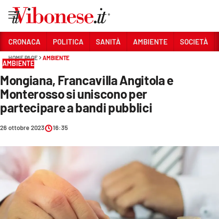
Vai
CRONACA
POLITICA
SANITÀ
AMBIENTE
SOCIETÀ
HOME PAGE
AMBIENTE
Sezioni
AMBIENTE
Mongiana, Francavilla Angitola e
CRONACA
Monterosso si uniscono per
POLITICA
partecipare a bandi pubblici
SANITÀ
26 ottobre 2023
16:35
AMBIENTE
SOCIETÀ
CULTURA
ECONOMIA E LAVORO