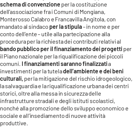
schema di convenzione
per la costituzione
LACITYMAG.IT
dell’associazione fra i Comuni di Mongiana,
Monterosso Calabro e Francavilla Angitola, con
ILREGGINO.IT
mandato al sindaco
per la stipula
– in nome e per
COSENZACHANNEL.IT
conto dell’ente – utile alla partecipazione alla
procedura per la richiesta dei contributi relativi al
ILVIBONESE.IT
bando pubblico per il finanziamento dei progetti
per
il Piano nazionale per la riqualificazione dei piccoli
CATANZAROCHANNEL.IT
comuni.
I finanziamenti saranno finalizzati
a
investimenti per la tutela
dell’ambiente e dei beni
LACAPITALENEWS.IT
culturali,
per la mitigazione del rischio idrogeologico,
la salvaguardia e la riqualificazione urbana dei centri
App
storici, oltre alla messa in sicurezza delle
ANDROID
infrastrutture stradali e degli istituti scolastici,
nonché alla promozione dello sviluppo economico e
APPLE
sociale e all’insediamento di nuove attività
produttive.