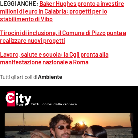
LEGGI ANCHE:
Baker Hughes pronto a investire
milioni di euro in Calabria: progetti per lo
stabilimento di Vibo
Tirocini di inclusione, il Comune di Pizzo punta a
realizzare nuovi progetti
Lavoro, salute e scuola: la Cgil pronta alla
manifestazione nazionale a Roma
Ambiente
Tutti gli articoli di