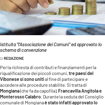
EVENTI
SPORT
Streaming
LAC TV
Istituita "l'Associazione dei Comuni" ed approvato lo
LAC NETWORK
schema di convenzione
LAC ONAIR
REDAZIONE
Per la richiesta di contributi e finanziamenti per la
LaC
riqualificazione dei piccoli comuni,
tre paesi del
Network
Vibonese si sono uniti
al fine di partecipare e
LACPLAY.IT
accedere alle procedure stabilite. Si tratta di
Mongiana
(che fa da capofila),
Francavilla Angitola e
LACTV.IT
Monterosso Calabro
. Durante la seduta del Consiglio
LACONAIR.IT
comunale di Mongiana
è stato infatti approvato lo