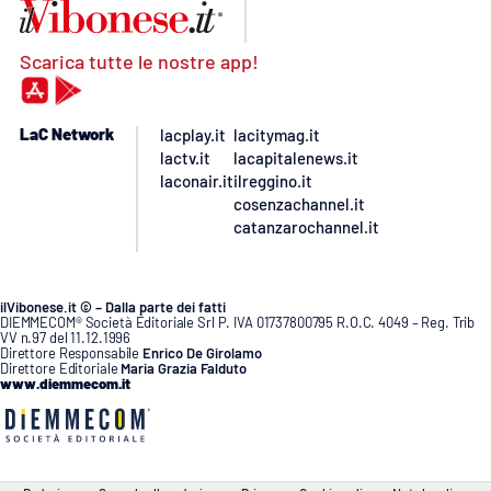
Scarica tutte le nostre app!
LaC Network
lacplay.it
lacitymag.it
lactv.it
lacapitalenews.it
laconair.it
ilreggino.it
cosenzachannel.it
catanzarochannel.it
ilVibonese.it © – Dalla parte dei fatti
DIEMMECOM® Società Editoriale Srl P. IVA 01737800795 R.O.C. 4049 – Reg. Trib
VV n.97 del 11.12.1996
Direttore Responsabile
Enrico De Girolamo
Direttore Editoriale
Maria Grazia Falduto
www.diemmecom.it