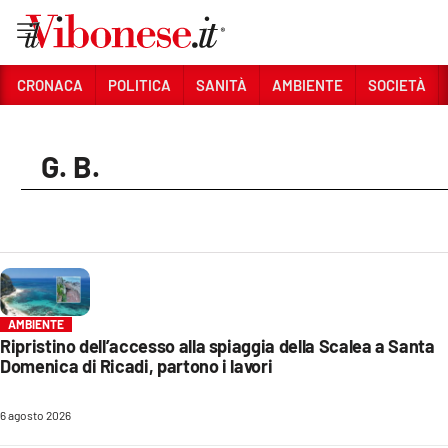
Vai
CRONACA
POLITICA
SANITÀ
AMBIENTE
SOCIETÀ
Sezioni
G. B.
CRONACA
POLITICA
SANITÀ
AMBIENTE
AMBIENTE
SOCIETÀ
Ripristino dell’accesso alla spiaggia della Scalea a Santa
Domenica di Ricadi, partono i lavori
CULTURA
ECONOMIA E LAVORO
6 agosto 2026