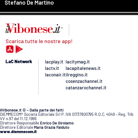
Scarica tutte le nostre app!
LaC Network
lacplay.it
lacitymag.it
lactv.it
lacapitalenews.it
laconair.it
ilreggino.it
cosenzachannel.it
catanzarochannel.it
ilVibonese.it © – Dalla parte dei fatti
DIEMMECOM® Società Editoriale Srl P. IVA 01737800795 R.O.C. 4049 – Reg. Trib
VV n.97 del 11.12.1996
Direttore Responsabile
Enrico De Girolamo
Direttore Editoriale
Maria Grazia Falduto
www.diemmecom.it