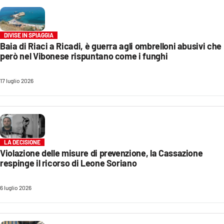
LACITYMAG.IT
ILREGGINO.IT
DIVISE IN SPIAGGIA
Baia di Riaci a Ricadi, è guerra agli ombrelloni abusivi che
però nel Vibonese rispuntano come i funghi
COSENZACHANNEL.IT
ILVIBONESE.IT
17 luglio 2026
CATANZAROCHANNEL.IT
LACAPITALENEWS.IT
LA DECISIONE
App
Violazione delle misure di prevenzione, la Cassazione
respinge il ricorso di Leone Soriano
ANDROID
APPLE
6 luglio 2026