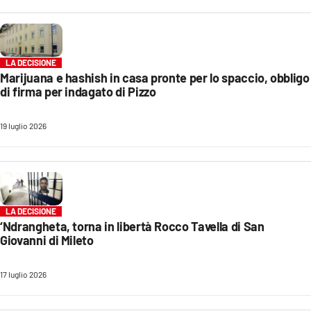
EVENTI
SPORT
LA DECISIONE
Marijuana e hashish in casa pronte per lo spaccio, obbligo
Streaming
di firma per indagato di Pizzo
LAC TV
19 luglio 2026
LAC NETWORK
LAC ONAIR
LaC
LA DECISIONE
Network
‘Ndrangheta, torna in libertà Rocco Tavella di San
LACPLAY.IT
Giovanni di Mileto
LACTV.IT
17 luglio 2026
LACONAIR.IT