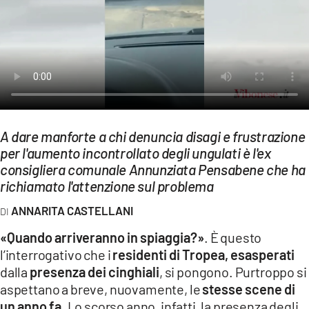
EVENTI
SPORT
Streaming
LAC TV
LAC NETWORK
A dare manforte a chi denuncia disagi e frustrazione
per l'aumento incontrollato degli ungulati è l'ex
LAC ONAIR
consigliera comunale Annunziata Pensabene che ha
richiamato l'attenzione sul problema
LaC
ANNARITA CASTELLANI
Network
«Quando arriveranno in spiaggia?»
. È questo
LACPLAY.IT
l’interrogativo che i
residenti di Tropea, esasperati
LACTV.IT
dalla
presenza dei cinghiali
, si pongono. Purtroppo si
aspettano a breve, nuovamente, le
stesse scene di
LACONAIR.IT
un anno fa
. Lo scorso anno, infatti, la presenza degli