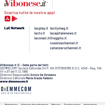
Scarica tutte le nostre app!
LaC Network
lacplay.it
lacitymag.it
lactv.it
lacapitalenews.it
laconair.it
ilreggino.it
cosenzachannel.it
catanzarochannel.it
ilVibonese.it © – Dalla parte dei fatti
DIEMMECOM® Società Editoriale Srl P. IVA 01737800795 R.O.C. 4049 – Reg. Trib
VV n.97 del 11.12.1996
Direttore Responsabile
Enrico De Girolamo
Direttore Editoriale
Maria Grazia Falduto
www.diemmecom.it
Redazione
Segnala alla redazione
Privacy
Cookie policy
Note legali