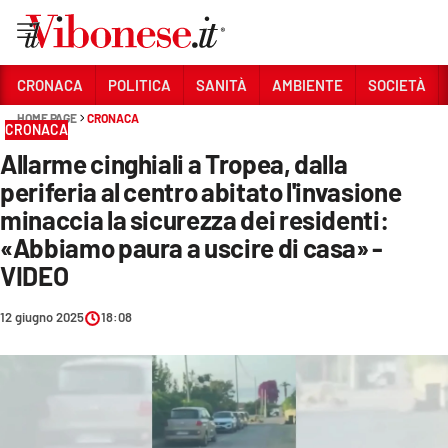
Vai
CRONACA
POLITICA
SANITÀ
AMBIENTE
SOCIETÀ
HOME PAGE
CRONACA
Sezioni
CRONACA
Allarme cinghiali a Tropea, dalla
CRONACA
periferia al centro abitato l'invasione
POLITICA
minaccia la sicurezza dei residenti:
«Abbiamo paura a uscire di casa» -
SANITÀ
VIDEO
AMBIENTE
12 giugno 2025
18:08
SOCIETÀ
CULTURA
ECONOMIA E LAVORO