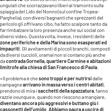
ungulati che scorrazzavano liberi al tramonto sulla
LACITYMAG.IT
spiaggia del Lido del Nonno (sul confine Tropea-
ILREGGINO.IT
Parghelia), con diversi bagnanti che sprezzanti del
pericolo gli offrivano cibo, ha fatto scalpore tanto da
COSENZACHANNEL.IT
far rimbalzare la loro presenza anche sui social con
diversi video. Questa volta, invece, i residenti delle
ILVIBONESE.IT
zone periferiche e della Marina sono esasperati ed
impauriti
. Gli avvitamenti di piccoli branchi, composti
CATANZAROCHANNEL.IT
da diversi cuccioli, oramai non si contano più anche
LACAPITALENEWS.IT
da
contrada Gornella, quartiere Carmine e abitazioni
limitrofe alla chiesa di San Francesco di Paola
.
App
«Il problema è che
sono troppi e per nutrirsi
dalle
ANDROID
campagne
arrivano in massa verso i centri abitati
,
prendono di mira i
sacchetti della spazzatura
, fanno
APPLE
razzie ovunque e, quando non riescono a mangiare,
diventano ancora più aggressivi e buttano giù i
cassonetti dell’umido
.
Abbiamo paura a uscire di