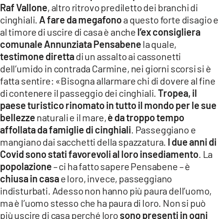
Raf Vallone
, altro ritrovo prediletto dei branchi di
cinghiali.
A fare da megafono
a questo forte disagio e
al timore di uscire di casa è anche
l’ex consigliera
comunale Annunziata Pensabene
la quale,
testimone diretta
di un assalto ai cassonetti
dell’umido in contrada Carmine, nei giorni scorsi si è
fatta sentire: «Bisogna allarmare chi di dovere al fine
di contenere il passeggio dei cinghiali.
Tropea, il
paese turistico rinomato in tutto il mondo per le sue
bellezze
naturali e il mare,
è da troppo tempo
affollata da famiglie di cinghiali
. Passeggiano e
mangiano dai sacchetti della spazzatura.
I due anni di
Covid sono stati favorevoli al loro insediamento
. La
popolazione
– ci ha fatto sapere Pensabene – è
chiusa in casa
e loro, invece, passeggiano
indisturbati. Adesso non hanno più paura dell’uomo,
ma è l’uomo stesso che ha paura di loro. Non si può
più uscire di casa perché loro
sono presenti in ogni