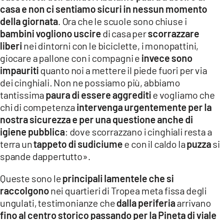
casa e non ci sentiamo sicuri in nessun momento
della giornata
. Ora che le scuole sono chiuse i
bambini vogliono uscire
di casa per
scorrazzare
liberi
nei dintorni con le biciclette, i monopattini,
giocare a pallone con i compagni e
invece sono
impauriti
quanto noi a mettere il piede fuori per via
dei cinghiali. Non ne possiamo più, abbiamo
tantissima
paura di essere aggrediti
e vogliamo che
chi di competenza
intervenga urgentemente per la
nostra sicurezza e per una questione anche di
igiene pubblica
: dove scorrazzano i cinghiali resta a
terra un
tappeto di sudiciume
e con il caldo la
puzza
si
spande dappertutto».
Queste sono le
principali lamentele che si
raccolgono
nei quartieri di Tropea meta fissa degli
ungulati, testimonianze che
dalla periferia
arrivano
fino al centro storico passando per la Pineta di viale