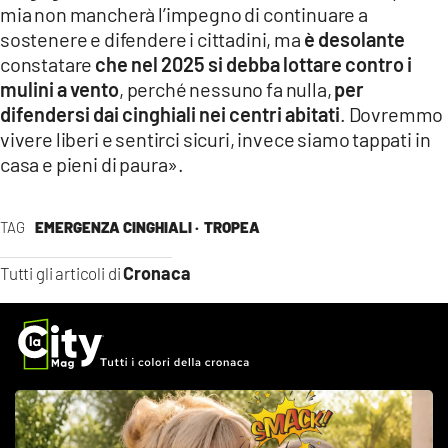
mia non mancherà l’impegno di continuare a
sostenere e difendere i cittadini, ma
è desolante
constatare
che nel 2025 si debba lottare contro i
mulini a vento
, perché nessuno fa nulla,
per
difendersi dai cinghiali nei centri abitati
. Dovremmo
vivere liberi e sentirci sicuri, invece siamo tappati in
casa e pieni di paura».
TAG
EMERGENZA CINGHIALI ·
TROPEA
Cronaca
Tutti gli articoli di