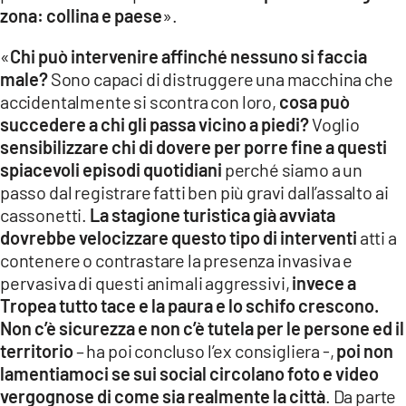
zona: collina e paese
».
«
Chi può intervenire affinché nessuno si faccia
male?
Sono capaci di distruggere una macchina che
accidentalmente si scontra con loro,
cosa può
succedere a chi gli passa vicino a piedi?
Voglio
sensibilizzare chi di dovere per porre fine a questi
spiacevoli episodi quotidiani
perché siamo a un
passo dal registrare fatti ben più gravi dall’assalto ai
cassonetti.
La stagione turistica già avviata
dovrebbe velocizzare questo tipo di interventi
atti a
contenere o contrastare la presenza invasiva e
pervasiva di questi animali aggressivi,
invece a
Tropea tutto tace e la paura e lo schifo crescono.
Non c’è sicurezza e non c’è tutela per le persone ed il
territorio
– ha poi concluso l’ex consigliera -,
poi non
lamentiamoci se sui social circolano foto e video
vergognose di come sia realmente la città
. Da parte