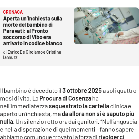
CRONACA
Aperta un’inchiesta sulla
morte del bambino di
Paravati: al Pronto
soccorso di Vibo era
arrivato in codice bianco
Enrico De Girolamo e Cristina
Iannuzzi
Il bambino è deceduto il
3 ottobre 2025
a soli quattro
mesi di vita. La
Procura di Cosenza
ha
nell’immediatezza
sequestrato la cartella
clinica e
aperto un’inchiesta, ma
da allora non si è saputo più
nulla.
Un silenzio rotto ora dai genitori. “Nell’angoscia
e nella disperazione di quei momenti – fanno sapere –
abbiamo comunque trovato la forza di
rivolgerci