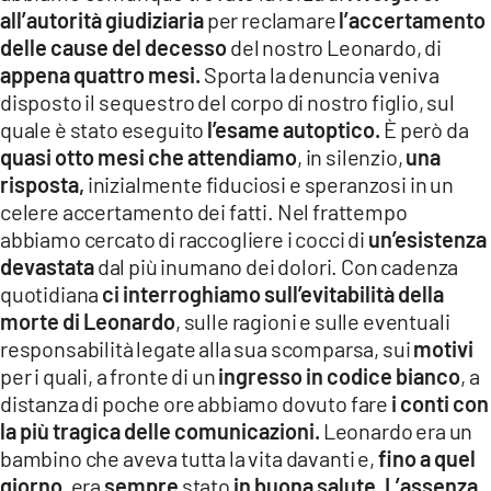
all’autorità giudiziaria
per reclamare
l’accertamento
delle cause del decesso
del nostro Leonardo, di
appena quattro mesi.
Sporta la denuncia veniva
disposto il sequestro del corpo di nostro figlio, sul
quale è stato eseguito
l’esame autoptico.
È però da
quasi otto mesi che attendiamo
, in silenzio,
una
risposta,
inizialmente fiduciosi e speranzosi in un
celere accertamento dei fatti. Nel frattempo
abbiamo cercato di raccogliere i cocci di
un’esistenza
devastata
dal più inumano dei dolori. Con cadenza
quotidiana
ci interroghiamo sull’evitabilità della
morte di Leonardo
, sulle ragioni e sulle eventuali
responsabilità legate alla sua scomparsa, sui
motivi
per i quali, a fronte di un
ingresso in codice bianco
, a
distanza di poche ore abbiamo dovuto fare
i conti con
la più tragica delle comunicazioni.
Leonardo era un
bambino che aveva tutta la vita davanti e,
fino a quel
giorno
, era
sempre
stato
in buona salute. L’assenza