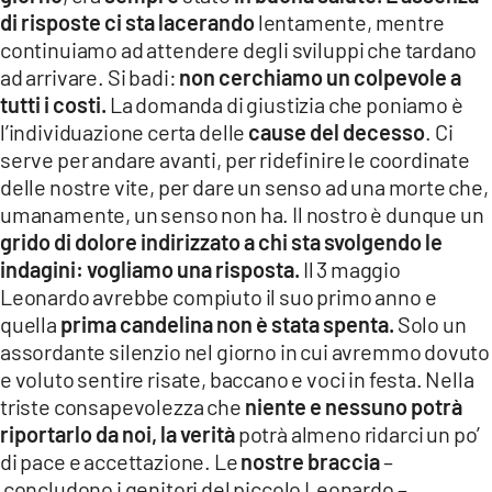
di risposte
ci sta lacerando
lentamente, mentre
continuiamo ad attendere degli sviluppi che tardano
ad arrivare. Si badi:
non cerchiamo un colpevole a
tutti i costi.
La domanda di giustizia che poniamo è
l’individuazione certa delle
cause del decesso
. Ci
serve per andare avanti, per ridefinire le coordinate
delle nostre vite, per dare un senso ad una morte che,
umanamente, un senso non ha. Il nostro è dunque un
grido di dolore indirizzato a chi sta svolgendo le
indagini: vogliamo una risposta.
Il 3 maggio
Leonardo avrebbe compiuto il suo primo anno e
quella
prima candelina non è stata spenta.
Solo un
assordante silenzio nel giorno in cui avremmo dovuto
e voluto sentire risate, baccano e voci in festa. Nella
triste consapevolezza che
niente e nessuno potrà
riportarlo da noi, la verità
potrà almeno ridarci un po’
di pace e accettazione. Le
nostre braccia
–
concludono i genitori del piccolo Leonardo –