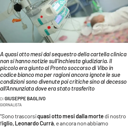
EVENTI
SPORT
Streaming
LAC TV
A quasi otto mesi dal sequestro della cartella clinica
LAC NETWORK
non si hanno notizie sull’inchiesta giudiziaria. Il
piccolo era giunto al Pronto soccorso di Vibo in
LAC ONAIR
codice bianco ma per ragioni ancora ignote le sue
condizioni sono divenute poi critiche sino al decesso
LaC
all’Annunziata dove era stato trasferito
Network
GIUSEPPE BAGLIVO
LACPLAY.IT
GIORNALISTA
LACTV.IT
“Sono trascorsi
quasi otto mesi dalla morte
di nostro
f
iglio, Leonardo Currà
, e ancora non abbiamo
LACONAIR.IT