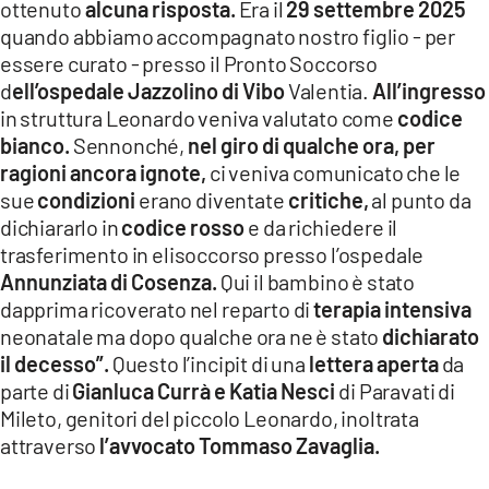
ottenuto
alcuna risposta.
Era il
29 settembre 2025
LACITYMAG.IT
quando abbiamo accompagnato nostro figlio - per
essere curato - presso il Pronto Soccorso
ILREGGINO.IT
d
ell’ospedale Jazzolino di Vibo
Valentia.
All’ingresso
in struttura Leonardo veniva valutato come
codice
COSENZACHANNEL.IT
bianco.
Sennonché,
nel giro di qualche ora, per
ILVIBONESE.IT
ragioni ancora ignote,
ci veniva comunicato che le
sue
condizioni
erano diventate
critiche,
al punto da
CATANZAROCHANNEL.IT
dichiararlo in
codice rosso
e da richiedere il
trasferimento in elisoccorso presso l’ospedale
LACAPITALENEWS.IT
Annunziata di Cosenza.
Qui il bambino è stato
dapprima ricoverato nel reparto di
terapia intensiva
App
neonatale ma dopo qualche ora ne è stato
dichiarato
il decesso”.
Questo l’incipit di una
lettera aperta
da
ANDROID
parte di
Gianluca Currà e Katia Nesci
di Paravati di
APPLE
Mileto, genitori del piccolo Leonardo, inoltrata
attraverso
l’avvocato Tommaso Zavaglia.