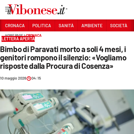
Vai
CRONACA
POLITICA
SANITÀ
AMBIENTE
SOCIETÀ
HOME PAGE
CRONACA
Sezioni
LETTERA APERTA
Bimbo di Paravati morto a soli 4 mesi, i
CRONACA
genitori rompono il silenzio: «Vogliamo
POLITICA
risposte dalla Procura di Cosenza»
SANITÀ
10 maggio 2026
04:15
AMBIENTE
SOCIETÀ
CULTURA
ECONOMIA E LAVORO