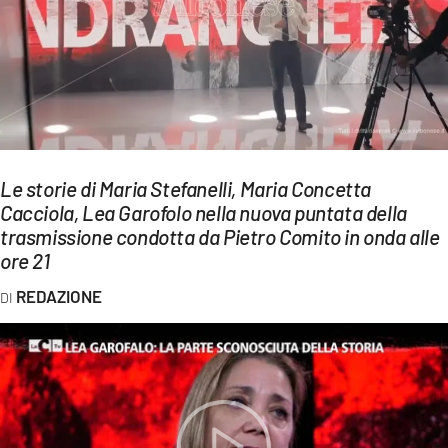
EVENTI
SPORT
Streaming
LAC TV
Le storie di Maria Stefanelli, Maria Concetta
LAC NETWORK
Cacciola, Lea Garofolo nella nuova puntata della
trasmissione condotta da Pietro Comito in onda alle
LAC ONAIR
ore 21
LaC
REDAZIONE
Network
LACPLAY.IT
LACTV.IT
LACONAIR.IT