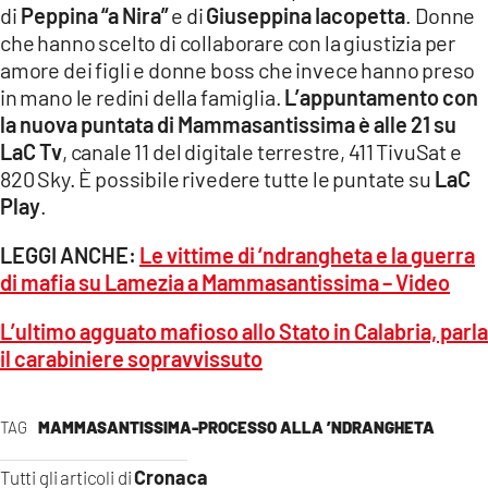
di
Peppina “a Nira”
e di
Giuseppina Iacopetta
. Donne
che hanno scelto di collaborare con la giustizia per
amore dei figli e donne boss che invece hanno preso
in mano le redini della famiglia.
L’appuntamento con
la nuova puntata di Mammasantissima è alle 21 su
LaC Tv
, canale 11 del digitale terrestre, 411 TivuSat e
820 Sky. È possibile rivedere tutte le puntate su
LaC
Play
.
LEGGI ANCHE:
Le vittime di ‘ndrangheta e la guerra
di mafia su Lamezia a Mammasantissima – Video
L’ultimo agguato mafioso allo Stato in Calabria, parla
il carabiniere sopravvissuto
TAG
MAMMASANTISSIMA-PROCESSO ALLA ’NDRANGHETA
Cronaca
Tutti gli articoli di