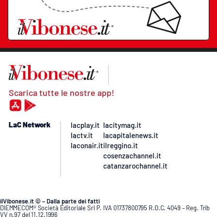
Scarica tutte le nostre app!
LaC Network
lacplay.it
lacitymag.it
lactv.it
lacapitalenews.it
laconair.it
ilreggino.it
cosenzachannel.it
catanzarochannel.it
ilVibonese.it © – Dalla parte dei fatti
DIEMMECOM® Società Editoriale Srl P. IVA 01737800795 R.O.C. 4049 – Reg. Trib
VV n.97 del 11.12.1996