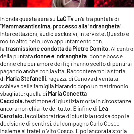
LACITYMAG.IT
In onda questa sera su
LaC Tv
un’altra puntata di
ILREGGINO.IT
“
Mammasantissima, processo alla ‘ndrangheta
“.
Intercettazioni, audio esclusivi, interviste. Questo e
COSENZACHANNEL.IT
molto altro nel nuovo appuntamento con
ILVIBONESE.IT
la
trasmissione condotta da Pietro Comito
. Al centro
della puntata
donne e ‘ndrangheta
: donne boss e
CATANZAROCHANNEL.IT
donne che per amore dei figli hanno scelto di pentirsi
pagando anche con la vita. Racconteremo la storia
LACAPITALENEWS.IT
di
Maria Stefanelli,
ragazza di Genova diventata
schiava della famiglia Marando dopo un matrimonio
App
sbagliato; quella di
Maria Concetta
ANDROID
Cacciola,
testimone di giustizia morta in circostanze
ancora non chiarite del tutto.
E infine di
Lea
APPLE
Garofalo,
la collaboratrice di giustizia uccisa dopo la
decisione di pentirsi, dal compagno Carlo Cosco
insieme al fratello Vito Cosco. E poi ancora la storia