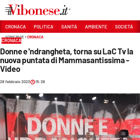
Vai
CRONACA
POLITICA
SANITÀ
AMBIENTE
SOCIETÀ
HOME PAGE
CRONACA
Sezioni
CRONACA
Donne e 'ndrangheta, torna su LaC Tv la
CRONACA
nuova puntata di Mammasantissima -
POLITICA
Video
SANITÀ
28 febbraio 2023
15:26
AMBIENTE
SOCIETÀ
CULTURA
ECONOMIA E LAVORO