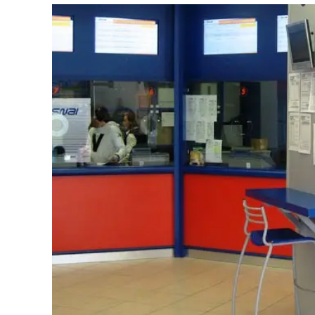
Eventi
Sport
Streaming
LaC TV
Lac Network
LaC OnAir
LaC
Network
lacplay.it
lactv.it