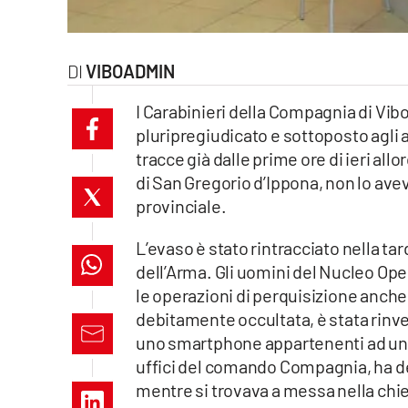
laconair.it
lacitymag.it
VIBOADMIN
I Carabinieri della Compagnia di Vibo
ilreggino.it
pluripregiudicato e sottoposto agli ar
cosenzachannel.it
tracce già dalle prime ore di ieri all
di San Gregorio d’Ippona, non lo ave
ilvibonese.it
provinciale.
catanzarochannel.it
L’evaso è stato rintracciato nella tar
dell’Arma. Gli uomini del Nucleo Op
lacapitalenews.it
le operazioni di perquisizione anche 
debitamente occultata, è stata rinven
uno smartphone appartenenti ad una
App
uffici del comando Compagnia, ha den
Android
mentre si trovava a messa nella chie