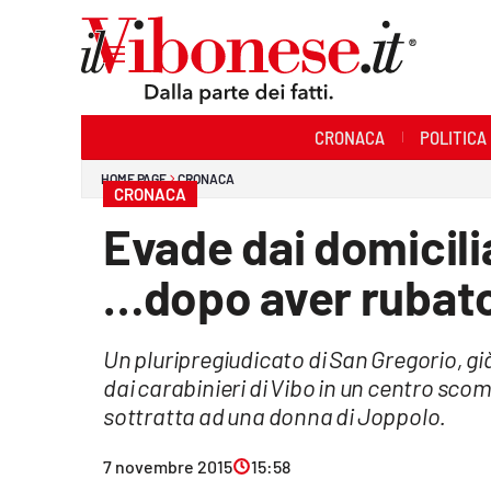
Sezioni
CRONACA
POLITICA
Cronaca
HOME PAGE
CRONACA
CRONACA
Politica
Evade dai domicilia
Sanità
…dopo aver rubato
Ambiente
Un pluripregiudicato di San Gregorio, gi
Società
dai carabinieri di Vibo in un centro scom
Cultura
sottratta ad una donna di Joppolo.
Economia e Lavoro
7 novembre 2015
15:58