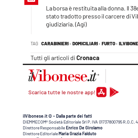
Apple
La borsa è restituita alla donna. Il 
stato tradotto presso il carcere di V
giudiziaria. (Agi)
Vai
TAG
CARABINIERI ·
DOMICILIARI ·
FURTO ·
ILVIBONE
Tutti gli articoli di
Cronaca
Scarica tutte le nostre app!
ilVibonese.it © – Dalla parte dei fatti
DIEMMECOM® Società Editoriale Srl P. IVA 01737800795 R.O.C. 404
Direttore Responsabile
Enrico De Girolamo
Direttore Editoriale
Maria Grazia Falduto