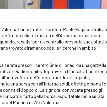
 Valentia hanno tratto in arresto Paolo Pagano, di 38 an
resti domiciliari. I militari dell’Arma erano sulle sue
orquando, recatisi per un controllo presso la sua abitazi
vano trovato diramando così le ricerche in ambito
da serata presso il centro Snai di Ionadi da una gazzella
erativo e Radiomobile, dopo averlo bloccato, hanno es
all’autovettura dell’uomo, a bordo della quale,
uta una borsa con all’interno soldi, effetti personali e
 donna di Joppolo. La signora, convocata presso gli
unciato il furto della borsa, asportatale nella serata
sa del Rosario di Vibo Valentia.