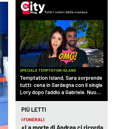
PIÙ LETTI
I FUNERALI
«La morte di Andrea ci ricorda