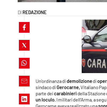
laconair.it
REDAZIONE
lacitymag.it
ilreggino.it
cosenzachannel.it
ilvibonese.it
catanzarochannel.it
lacapitalenews.it
Un’ordinanza di
demolizione
di
oper
sindaco di
Gerocarne,
Vitaliano Papi
App
parte dei
carabinieri
della Stazione 
Android
un loculo.
I militari dell’Arma, a seg
Gerocarne aveva realizzato una
sopr