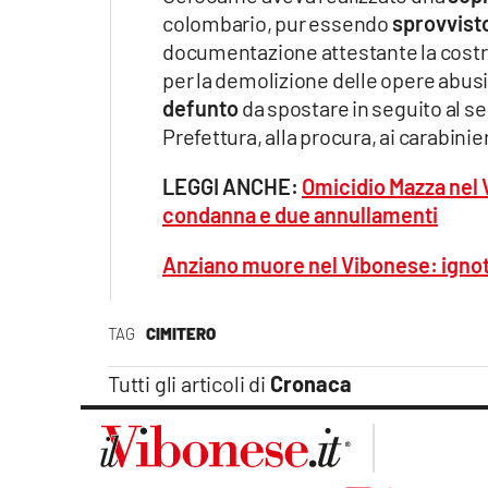
Apple
colombario, pur essendo
sprovvist
documentazione attestante la costr
per la demolizione delle opere abusi
defunto
da spostare in seguito al se
Vai
Prefettura, alla procura, ai carabinie
LEGGI ANCHE:
Omicidio Mazza nel V
condanna e due annullamenti
Anziano muore nel Vibonese: ignoti 
TAG
CIMITERO
Tutti gli articoli di
Cronaca