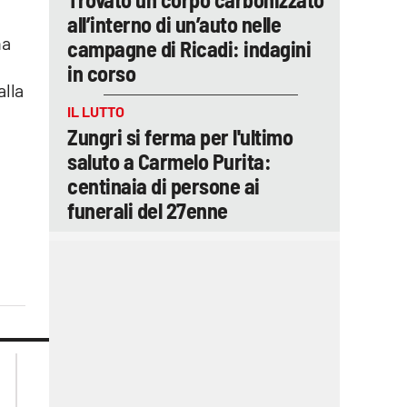
all’interno di un’auto nelle
na
campagne di Ricadi: indagini
in corso
alla
IL LUTTO
Zungri si ferma per l'ultimo
saluto a Carmelo Purita:
centinaia di persone ai
funerali del 27enne
lacplay.it
lacitymag.it
lactv.it
lacapitalenews.it
laconair.it
ilreggino.it