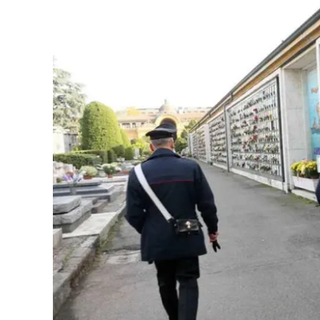
Eventi
Sport
Streaming
LaC TV
Lac Network
LaC OnAir
LaC
Network
lacplay.it
lactv.it