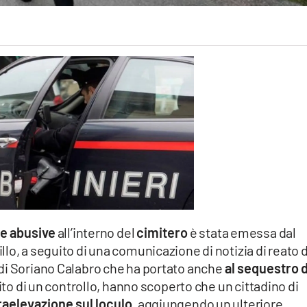
e abusive
all’interno del
cimitero
è stata emessa dal
llo, a seguito di una comunicazione di notizia di reato 
di Soriano Calabro che ha portato anche
al sequestro d
uito di un controllo, hanno scoperto che un cittadino di
aelevazione sul loculo
, aggiungendo un ulteriore