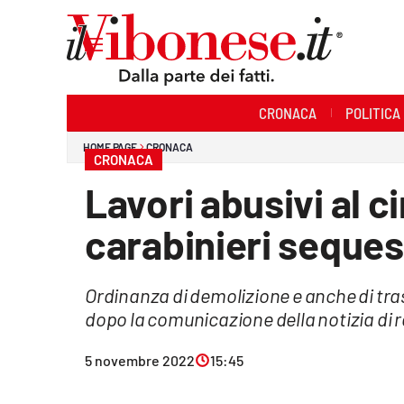
Sezioni
CRONACA
POLITICA
Cronaca
HOME PAGE
CRONACA
CRONACA
Politica
Lavori abusivi al c
Sanità
carabinieri seques
Ambiente
Ordinanza di demolizione e anche di tra
Società
dopo la comunicazione della notizia di 
Cultura
5 novembre 2022
15:45
Economia e Lavoro