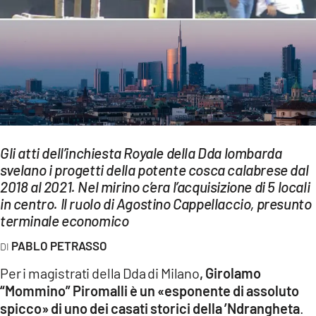
EVENTI
SPORT
Streaming
LAC TV
LAC NETWORK
Gli atti dell’inchiesta Royale della Dda lombarda
LAC ONAIR
svelano i progetti della potente cosca calabrese dal
2018 al 2021. Nel mirino c’era l’acquisizione di 5 locali
in centro. Il ruolo di Agostino Cappellaccio, presunto
LaC
terminale economico
Network
LACPLAY.IT
PABLO PETRASSO
Per i magistrati della Dda di Milano
, Girolamo
LACTV.IT
“Mommino” Piromalli è un «esponente di assoluto
LACONAIR.IT
spicco» di uno dei casati storici della ’Ndrangheta
.