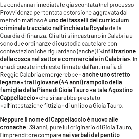
La condanna rimediata (e già scontata) nel processo
LACITYMAG.IT
Provvidenza per tentata estorsione aggravata dal
metodo mafioso è
uno dei tasselli del curriculum
ILREGGINO.IT
criminale tracciato nell’inchiesta Royale
della
COSENZACHANNEL.IT
Guardia di finanza. Gli altri si incastrano in Calabria e
sono due ordinanze di custodia cautelare con
ILVIBONESE.IT
contestazioni che riguardano (anche)
l’«infiltrazione
della cosca nel settore commerciale in Calabria»
. In
CATANZAROCHANNEL.IT
una di queste inchieste firmate dall’antimafia di
Reggio Calabria emergerebbe «
anche uno stretto
LACAPITALENEWS.IT
legame» tra il giovane (44 anni) rampollo della
famiglia della Piana di Gioia Tauro «e tale Agostino
App
Cappellaccio»
che si sarebbe prestato
ANDROID
«all’intestazione fittizia» di un lido a Gioia Tauro.
APPLE
Neppure il nome di Cappellaccio è nuovo alle
cronache
: 39 anni, pure lui originario di Gioia Tauro,
l’imprenditore compare
nei verbali del pentito