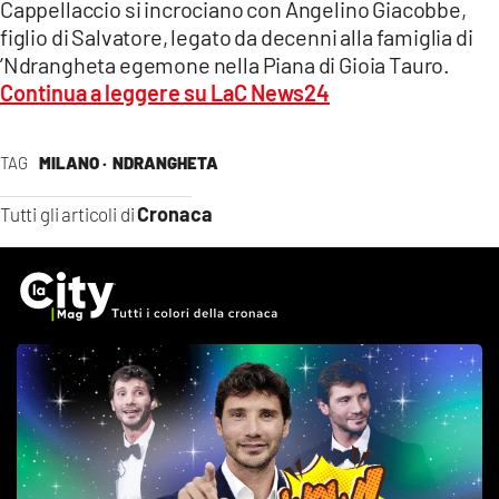
Cappellaccio si incrociano con Angelino Giacobbe,
figlio di Salvatore, legato da decenni alla famiglia di
’Ndrangheta egemone nella Piana di Gioia Tauro.
Continua a leggere su LaC News24
TAG
MILANO ·
NDRANGHETA
Cronaca
Tutti gli articoli di