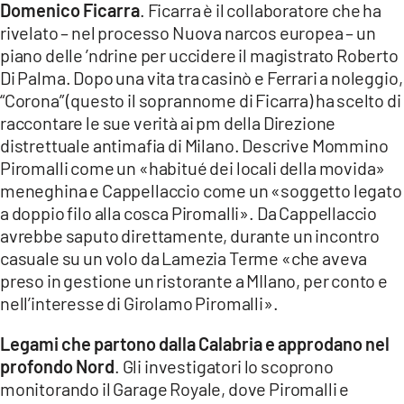
Domenico Ficarra
. Ficarra è il collaboratore che ha
rivelato – nel processo Nuova narcos europea – un
piano delle ’ndrine per uccidere il magistrato Roberto
Di Palma. Dopo una vita tra casinò e Ferrari a noleggio,
“Corona” (questo il soprannome di Ficarra) ha scelto di
raccontare le sue verità ai pm della Direzione
distrettuale antimafia di Milano. Descrive Mommino
Piromalli come un «habitué dei locali della movida»
meneghina e Cappellaccio come un «soggetto legato
a doppio filo alla cosca Piromalli». Da Cappellaccio
avrebbe saputo direttamente, durante un incontro
casuale su un volo da Lamezia Terme «che aveva
preso in gestione un ristorante a MIlano, per conto e
nell’interesse di Girolamo Piromalli».
Legami che partono dalla Calabria e approdano nel
profondo Nord
. Gli investigatori lo scoprono
monitorando il Garage Royale, dove Piromalli e