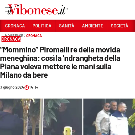
Vai
CRONACA
POLITICA
SANITÀ
AMBIENTE
SOCIETÀ
HOME PAGE
CRONACA
Sezioni
CRONACA
“Mommino” Piromalli re della movida
CRONACA
meneghina: così la ‘ndrangheta della
POLITICA
Piana voleva mettere le mani sulla
Milano da bere
SANITÀ
AMBIENTE
3 giugno 2024
14:14
SOCIETÀ
CULTURA
ECONOMIA E LAVORO