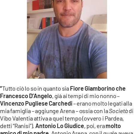
“
Tutto ciò lo so in quanto sia
Fiore Giamborino che
Francesco D’Angelo
, già ai tempi di mio nonno –
Vincenzo Pugliese Carchedi
– erano molto legati alla
mia famiglia – aggiunge Arena – ossia con la
Società
di
Vibo Valentia attiva a quel tempo (ovvero i Pardea,
detti “Ranisi”).
Antonio Lo Giudice
, poi, era
molto
amico di mio padre
, Antonio Arena, con il quale aveva