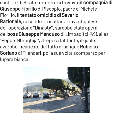
cantiere di Briatico mentre si trovava
in compagnia di
Giuseppe Fiorillo
di Piscopio, padre di Michele
Fiorillo. Il
tentato omicidio di Saverio
Razionale,
secondo le risultanze investigative
dell’operazione
“Dinasty”,
sarebbe stata opera
del
boss Giuseppe Mancuso
di Limbadi (cl.’49), alias
“Peppe ‘Mbroghija”, all’epoca latitante, il quale
avrebbe incaricato del fatto di sangue
Roberto
Soriano
di Filandari, poi a sua volta scomparso per
lupara bianca.