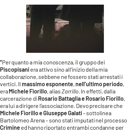
LACITYMAG.IT
ILREGGINO.IT
COSENZACHANNEL.IT
ILVIBONESE.IT
CATANZAROCHANNEL.IT
“
Per quanto a mia conoscenza, il gruppo dei
Piscopisani
era attivo sino all’inizio della mia
LACAPITALENEWS.IT
collaborazione, sebbene ne fossero stati arrestati i
vertici. Il
massimo esponente
,
nell’ultimo periodo
,
App
era
Michele Fiorillo
, alias
Zarrillo.
In effetti, dalla
ANDROID
carcerazione di
Rosario Battaglia e Rosario Fiorillo
,
era lui a dirigere l’associazione. Devo precisare che
APPLE
Michele Fiorillo e Giuseppe Galati
– sottolinea
Bartolomeo Arena – sono stati imputati nel processo
Crimine
ed hanno riportato entrambi condanne per