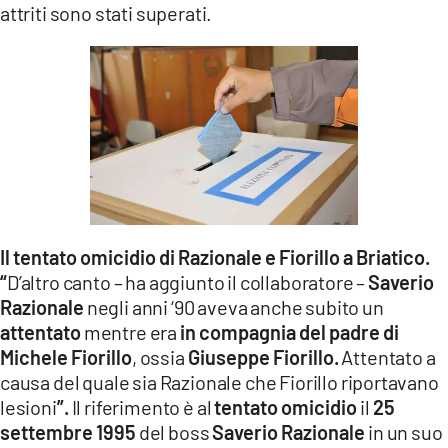
attriti sono stati superati.
Il tentato omicidio di Razionale e Fiorillo a Briatico.
“
D’altro canto – ha aggiunto il collaboratore –
Saverio
Razionale
negli anni ‘90 aveva anche subito un
attentato
mentre era
in compagnia del padre di
Michele Fiorillo
, ossia
Giuseppe Fiorillo.
Attentato a
causa del quale sia Razionale che Fiorillo riportavano
lesioni
”.
Il riferimento è al
tentato omicidio
il
25
settembre 1995
del boss
Saverio Razionale
in un suo