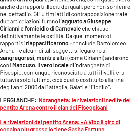
anche dei rapporti illeciti dei quali, però non so riferire
nel dettaglio. Gli ultimi atti di contrapposizione tra le
due articolazioni furono
l’agguato a Giuseppe
Cirianni e l’omicidio di Carnovale
che chiuse
definitivamente le ostilità. Da quel momento i
rapporti si
riappacificarono
– conclude Bartolomeo
Arena – e alcuni di tali soggetti si legarono ai
sangregoresi, mentre altri
(come Cirianni) andarono
con i
Mancuso.
Il
vero locale
di ‘ndrangheta di
Piscopio, comunque riconosciuto a tutti i livelli, era
tuttavia solo l’ultimo, cioè quello costituito alla fine
degli anni 2000 da Battaglia, Galati e i Fiorillo
”.
LEGGI ANCHE:
‘Ndrangheta: le rivelazioni inedite del
pentito Arena contro il clan dei Piscopisani
Le rivelazioni del pentito Arena: «A Vibo il giro di
cocaina più grosso lo tiene Sasha Fortuna