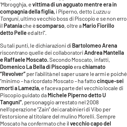
‘Mbrogghja, e
vittima di un agguato mentre era in
compagnia della figlia,
i Piperno, detto
Luzzu u
Tanguni
, ultimo vecchio boss di Piscopio e se non erro
il
Patania
che è
scomparso
, oltre a
Mario Fiorillo
detto Pelle
ed altri”.
Su tali punti, le dichiarazioni di
Bartolomeo Arena
riscontrano quelle dei collaboratori
Andrea Mantella
e Raffaele Moscato.
Secondo Moscato, infatti,
Domenico La Bella di Piscopio
era
chiamato
“Revolver”
per l’abilità nel saper usare le armi e poich
“minimo – ha ricordato Moscato – ha fatto
cinque-sei
morti a Lamezia,
e faceva parte del vecchio locale di
Piscopio guidato da
Michele Piperno detto U
Tanguni”
, personaggio arrestato nel 2008
nell’operazione “Zain” dei carabinieri di Vibo per
l’estorsione al titolare del mulino Morelli. Sempre
Moscato ha confermato che il
vecchio capo del