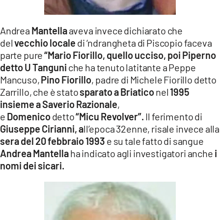
Andrea
Mantella
aveva invece dichiarato che
del
vecchio locale
di ‘ndrangheta di Piscopio faceva
parte pure
“Mario Fiorillo, quello ucciso, poi Piperno
detto U Tanguni
che ha tenuto latitante a Peppe
Mancuso,
Pino Fiorillo
, padre di Michele Fiorillo detto
Zarrillo, che è stato
sparato a Briatico
nel
1995
insieme a Saverio Razionale
,
e
Domenico
detto
“Micu Revolver”.
Il ferimento di
Giuseppe Cirianni, a
ll’epoca 32enne, risale invece alla
sera del 20 febbraio 1993
e su tale fatto di sangue
Andrea Mantella
ha indicato agli investigatori anche
i
nomi dei sicari.