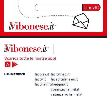
Iscriviti
Scarica tutte le nostre app!
LaC Network
lacplay.it
lacitymag.it
lactv.it
lacapitalenews.it
laconair.it
ilreggino.it
cosenzachannel.it
catanzarochannel.it