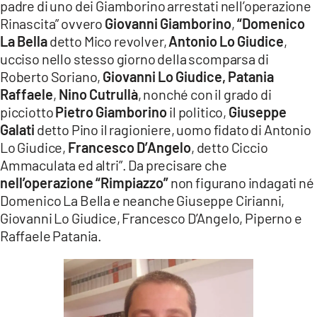
padre di uno dei Giamborino arrestati nell’operazione
Rinascita” ovvero
Giovanni Giamborino
,
“Domenico
La Bella
detto Mico revolver,
Antonio Lo Giudice
,
ucciso nello stesso giorno della scomparsa di
Roberto Soriano,
Giovanni Lo Giudice, Patania
Raffaele
,
Nino Cutrullà
, nonché con il grado di
picciotto
Pietro Giamborino
il politico,
Giuseppe
Galati
detto Pino il ragioniere, uomo fidato di Antonio
Lo Giudice,
Francesco D’Angelo
, detto Ciccio
Ammaculata ed altri”. Da precisare che
nell’operazione “Rimpiazzo”
non figurano indagati né
Domenico La Bella e neanche Giuseppe Cirianni,
Giovanni Lo Giudice, Francesco D’Angelo, Piperno e
Raffaele Patania.