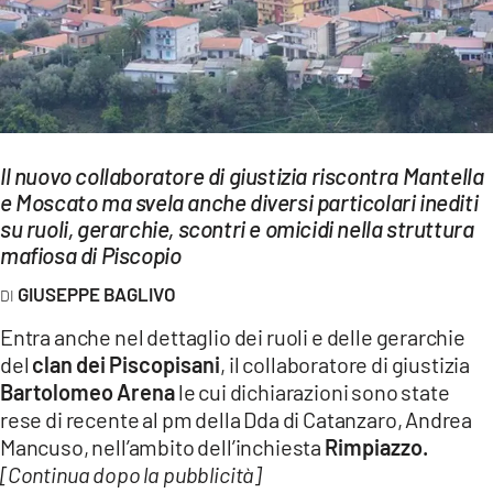
EVENTI
SPORT
Streaming
LAC TV
Il nuovo collaboratore di giustizia riscontra Mantella
e Moscato ma svela anche diversi particolari inediti
LAC NETWORK
su ruoli, gerarchie, scontri e omicidi nella struttura
mafiosa di Piscopio
LAC ONAIR
GIUSEPPE BAGLIVO
LaC
Entra anche nel dettaglio dei ruoli e delle gerarchie
Network
del
clan dei Piscopisani
, il collaboratore di giustizia
LACPLAY.IT
Bartolomeo Arena
le cui dichiarazioni sono state
rese di recente al pm della Dda di Catanzaro, Andrea
LACTV.IT
Mancuso, nell’ambito dell’inchiesta
Rimpiazzo.
[Continua dopo la pubblicità]
LACONAIR.IT