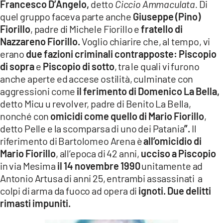
Francesco D’Angelo,
detto
Ciccio Ammaculata.
Di
quel gruppo faceva parte anche
Giuseppe (Pino)
Fiorillo
, padre di Michele Fiorillo e
fratello di
Nazzareno Fiorillo.
Voglio chiarire che, al tempo, vi
erano
due fazioni criminali contrapposte:
Piscopio
di sopra
e
Piscopio di sotto
, tra le quali vi furono
anche aperte ed accese ostilità, culminate con
aggressioni come
il ferimento di Domenico La Bella,
detto Micu u revolver, padre di Benito La Bella,
nonché con
omicidi come quello di Mario Fiorillo
,
detto Pelle e la scomparsa di uno dei Patania
”.
Il
riferimento di Bartolomeo Arena è
all’omicidio di
Mario Fiorillo
, all’epoca di 42 anni,
ucciso a Piscopio
in via Mesima
il 14 novembre 1990
unitamente ad
Antonio Artusa di anni 25, entrambi assassinati a
colpi di arma da fuoco ad opera di
ignoti. Due delitti
rimasti impuniti.