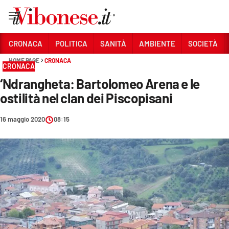
Vai
CRONACA
POLITICA
SANITÀ
AMBIENTE
SOCIETÀ
HOME PAGE
CRONACA
Sezioni
CRONACA
‘Ndrangheta: Bartolomeo Arena e le
CRONACA
ostilità nel clan dei Piscopisani
POLITICA
16 maggio 2020
08:15
SANITÀ
AMBIENTE
SOCIETÀ
CULTURA
ECONOMIA E LAVORO