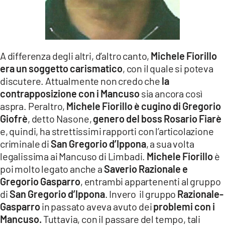
A differenza degli altri, d’altro canto,
Michele Fiorillo
era un soggetto carismatico
, con il quale si poteva
discutere. Attualmente non credo che
la
contrapposizione con i Mancuso
sia ancora così
aspra. Peraltro,
Michele Fiorillo è cugino di Gregorio
Giofrè
, detto Nasone,
genero del boss Rosario Fiarè
e, quindi, ha strettissimi rapporti con l’articolazione
criminale di
San Gregorio d’Ippona
, a sua volta
legalissima ai Mancuso di Limbadi.
Michele Fiorillo
è
poi molto legato anche a
Saverio Razionale e
Gregorio Gasparro
, entrambi appartenenti al gruppo
di
San Gregorio d’Ippona
. Invero il gruppo
Razionale-
Gasparro
in passato aveva avuto dei
problemi con i
Mancuso.
Tuttavia, con il passare del tempo, tali