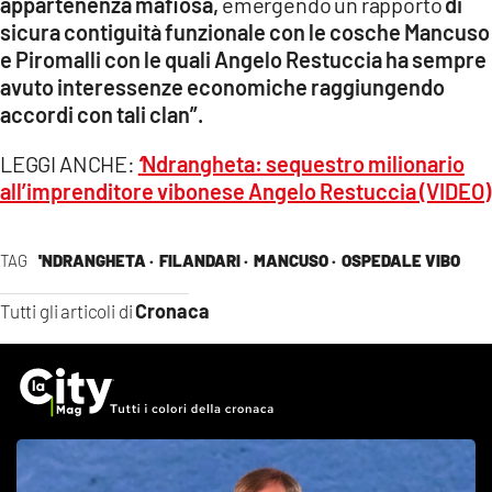
appartenenza mafiosa,
emergendo un rapporto
di
sicura contiguità funzionale con le cosche Mancuso
e Piromalli con le quali Angelo Restuccia ha sempre
avuto interessenze economiche raggiungendo
accordi con tali clan”.
LEGGI ANCHE:
‘
Ndrangheta: sequestro milionario
all’imprenditore vibonese Angelo Restuccia (VIDEO)
TAG
'NDRANGHETA ·
FILANDARI ·
MANCUSO ·
OSPEDALE VIBO
Cronaca
Tutti gli articoli di