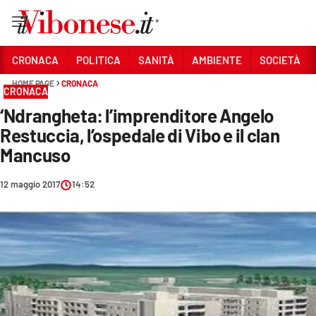
Vai
CRONACA
POLITICA
SANITÀ
AMBIENTE
SOCIETÀ
HOME PAGE
CRONACA
Sezioni
CRONACA
‘Ndrangheta: l’imprenditore Angelo
CRONACA
Restuccia, l’ospedale di Vibo e il clan
POLITICA
Mancuso
SANITÀ
12 maggio 2017
14:52
AMBIENTE
SOCIETÀ
CULTURA
ECONOMIA E LAVORO