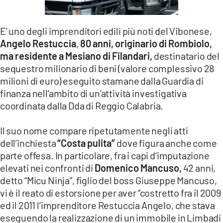
LACITYMAG.IT
E’ uno degli imprenditori edili più noti del Vibonese,
ILREGGINO.IT
Angelo Restuccia
,
80 anni, originario di Rombiolo,
ma residente a Mesiano di Filandari,
destinatario del
COSENZACHANNEL.IT
sequestro milionario di beni (valore complessivo 28
ILVIBONESE.IT
milioni di euro) eseguito stamane dalla Guardia di
finanza nell’ambito di un’attività investigativa
CATANZAROCHANNEL.IT
coordinata dalla Dda di Reggio Calabria.
LACAPITALENEWS.IT
Il suo nome compare ripetutamente negli atti
dell’inchiesta
“Costa pulita”
dove figura anche come
App
parte offesa. In particolare, fra i capi d’imputazione
ANDROID
elevati nei confronti di
Domenico Mancuso,
42 anni,
detto “Micu Ninja”, figlio del boss Giuseppe Mancuso,
APPLE
vi è il reato di estorsione per aver “costretto fra il 2009
ed il 2011 l’imprenditore Restuccia Angelo, che stava
eseguendo la realizzazione di un immobile in Limbadi