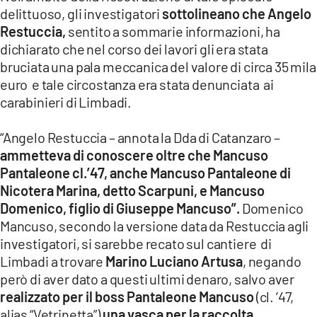
delittuoso, gli investigatori
sottolineano che Angelo
Restuccia,
sentito a sommarie informazioni, ha
dichiarato che nel corso dei lavori gli era stata
bruciata una pala meccanica del valore di circa 35 mila
euro e tale circostanza era stata denunciata ai
carabinieri di Limbadi.
“Angelo Restuccia – annota la Dda di Catanzaro –
ammetteva di conoscere oltre che Mancuso
Pantaleone cl.’47, anche Mancuso Pantaleone di
Nicotera Marina, detto Scarpuni, e Mancuso
Domenico, figlio di Giuseppe Mancuso”.
Domenico
Mancuso, secondo la versione data da Restuccia agli
investigatori, si sarebbe recato sul cantiere di
Limbadi a trovare
Marino Luciano Artusa
, negando
però di aver dato a questi ultimi denaro, salvo aver
realizzato per il boss Pantaleone Mancuso
(cl. ’47,
alias “Vetrinetta”)
una vasca per la raccolta