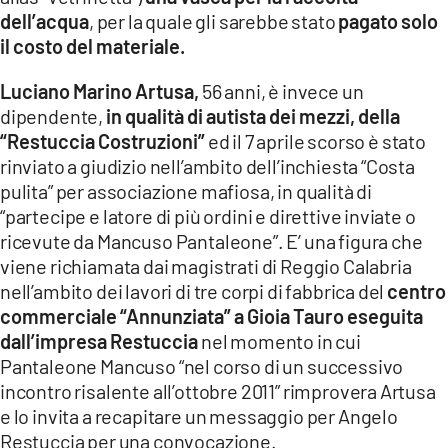
dell’acqua
, per la quale gli sarebbe stato
pagato solo
il costo del materiale.
Luciano Marino Artusa,
56 anni, è invece un
dipendente,
in qualità di autista dei mezzi, della
“Restuccia Costruzioni”
ed il 7 aprile scorso è stato
rinviato a giudizio nell’ambito dell’inchiesta “Costa
pulita” per associazione mafiosa, in qualità di
“partecipe e latore di più ordini e direttive inviate o
ricevute da Mancuso Pantaleone”. E’ una figura che
viene richiamata dai magistrati di Reggio Calabria
nell’ambito dei lavori di tre corpi di fabbrica del
centro
commerciale “Annunziata” a Gioia Tauro eseguita
dall’impresa Restuccia
nel momento in cui
Pantaleone Mancuso “nel corso di un successivo
incontro risalente all’ottobre 2011” rimprovera Artusa
e lo invita a recapitare un messaggio per Angelo
Restuccia per una convocazione.