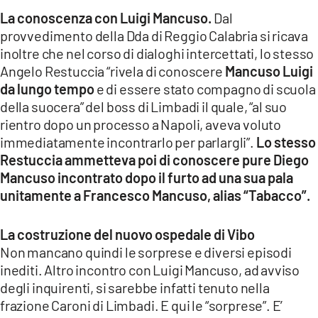
La conoscenza con Luigi Mancuso.
Dal
provvedimento della Dda di Reggio Calabria si ricava
inoltre che nel corso di dialoghi intercettati, lo stesso
Angelo Restuccia “rivela di conoscere
Mancuso Luigi
da lungo tempo
e di essere stato compagno di scuola
della suocera” del boss di Limbadi il quale, “al suo
rientro dopo un processo a Napoli, aveva voluto
immediatamente incontrarlo per parlargli”.
Lo stesso
Restuccia ammetteva poi di conoscere pure Diego
Mancuso incontrato dopo il furto ad una sua pala
unitamente a Francesco Mancuso, alias “Tabacco”.
La costruzione del nuovo ospedale di Vibo
Non mancano quindi le sorprese e diversi episodi
inediti. Altro incontro con Luigi Mancuso, ad avviso
degli inquirenti, si sarebbe infatti tenuto nella
frazione Caroni di Limbadi. E qui le “sorprese”. E’