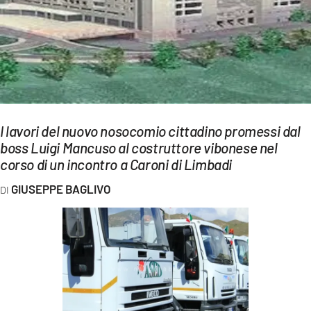
EVENTI
SPORT
Streaming
LAC TV
I lavori del nuovo nosocomio cittadino promessi dal
LAC NETWORK
boss Luigi Mancuso al costruttore vibonese nel
corso di un incontro a Caroni di Limbadi
LAC ONAIR
GIUSEPPE BAGLIVO
LaC
Network
LACPLAY.IT
LACTV.IT
LACONAIR.IT