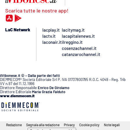
Scarica tutte le nostre app!
LaC Network
lacplay.it
lacitymag.it
lactv.it
lacapitalenews.it
laconair.it
ilreggino.it
cosenzachannel.it
catanzarochannel.it
ilVibonese.it © – Dalla parte dei fatti
DIEMMECOM® Società Editoriale Srl P. IVA 01737800795 R.O.C. 4049 – Reg. Trib
VV n.97 del 11.12.1996
Direttore Responsabile
Enrico De Girolamo
Direttore Editoriale
Maria Grazia Falduto
www.diemmecom.it
Redazione
Segnala alla redazione
Privacy
Cookie policy
Note legali