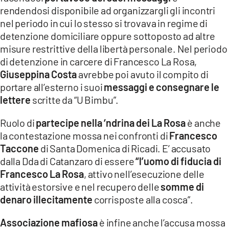
rendendosi disponibile ad organizzargli gli incontri
nel periodo in cui lo stesso si trovava in regime di
detenzione domiciliare oppure sottoposto ad altre
misure restrittive della libertà personale. Nel periodo
di detenzione in carcere di Francesco La Rosa,
Giuseppina Costa
avrebbe poi avuto il compito di
portare all’esterno i suoi
messaggi e consegnare le
lettere
scritte da “U Bimbu”.
Ruolo di
partecipe nella ‘ndrina dei La Rosa
è anche
la contestazione mossa nei confronti di
Francesco
Taccone
di Santa Domenica di Ricadi. E’ accusato
dalla Dda di Catanzaro di essere
“l’uomo di fiducia di
Francesco La Rosa
, attivo nell’esecuzione delle
attività estorsive e nel recupero delle
somme di
denaro illecitamente
corrisposte alla cosca”.
Associazione mafiosa
è infine anche l’accusa mossa