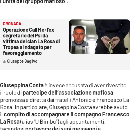
l’unità del gruppo mafioso”.
CRONACA
Operazione Call Me: l’ex
segretario del Psi da
vittima del clan La Rosa di
Tropea a indagato per
favoreggiamento
Giuseppe Baglivo
Giuseppina Costa
è invece accusata di aver rivestito
il ruolo di
partecipe dell’associazione mafiosa
promossa e diretta dai fratelli Antonio e Francesco La
Rosa. In particolare, Giuseppina Costa avrebbe avuto
il
compito di accompagnare il compagno Francesco
La Rosa
(alias “U Bimbu”) agli appuntamenti,
facendosi
portavoce dei suoi messaggi
e