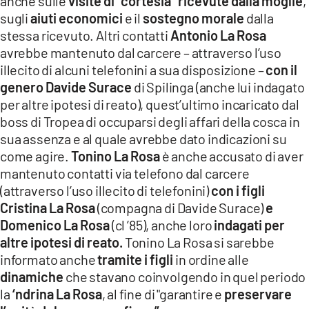
anche sulle
visite di “cortesia” ricevute dalla moglie
,
sugli
aiuti economici
e il
sostegno morale
dalla
stessa ricevuto. Altri contatti
Antonio La Rosa
avrebbe mantenuto dal carcere – attraverso l’uso
illecito di alcuni telefonini a sua disposizione –
con il
genero Davide Surace
di Spilinga (anche lui indagato
per altre ipotesi di reato), quest’ultimo incaricato dal
boss di Tropea di occuparsi degli affari della cosca in
sua assenza e al quale avrebbe dato indicazioni su
come agire.
Tonino La Rosa
è anche accusato di aver
mantenuto contatti via telefono dal carcere
(attraverso l’uso illecito di telefonini)
con i figli
Cristina La Rosa
(compagna di Davide Surace)
e
Domenico La Rosa
(cl ’85), anche loro
indagati per
altre ipotesi di reato.
Tonino La Rosa si sarebbe
informato anche
tramite i figli
in ordine alle
dinamiche
che stavano coinvolgendo in quel periodo
la
‘ndrina La Rosa
, al fine di "garantire e
preservare