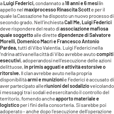
a
Luigi Federici,
condannato a
18 anni e 6 mesi i
n
appello nel
maxiprocesso Rinascita Scott
e per il
quale la Cassazione ha disposto un nuovo processo di
secondo grado. Nell’inchiesta
Call Me, Luigi Federici
deve rispondere del reato di
associazione mafiosa
quale soggetto
alle dirette
dipendenze di Salvatore
Morelli, Domenico Macrì e Francesco Antonio
Pardea,
tutti di Vibo Valentia. Luigi Federici nella
‘ndrina attiva nella città di Vibo avrebbe avuto
compiti
esecutivi
, adoperandosi nell’esecuzione delle azioni
delittuose,
in primis agguati e attività estorsive o
ritorsive.
Il clan avrebbe avuto nella propria
disponibilità
armi e munizioni
e Federici è accusato di
aver partecipato alle
riunioni del sodalizio
veicolando
i messaggi tra i sodali ed esercitando il controllo del
territorio, fornendo anche
apporto materiale e
logistico
per i fini della consorteria. Si sarebbe poi
adoperato – anche dopo l’esecuzione dell’operazione