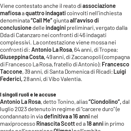
Viene contestato anche il reato di
associazione
LACITYMAG.IT
mafiosa
a
quattro indagati
coinvolti nell’inchiesta
denominata
“Call Me”
giunta
all’avviso di
ILREGGINO.IT
conclusione
delle
indagini
preliminari, vergato dalla
COSENZACHANNEL.IT
Dda di Catanzaro nei confronti di 46 indagati
complessivi. La contestazione viene mossa nei
ILVIBONESE.IT
confronti di:
Antonio La Rosa
, 64 anni, di Tropea;
Giuseppina Costa,
49 anni, di Zaccanopoli (compagna
CATANZAROCHANNEL.IT
di Francesco La Rosa, fratello di Antonio);
Francesco
LACAPITALENEWS.IT
Taccone
, 39 anni, di Santa Domenica di Ricadi;
Luigi
Federici,
28 anni, di Vibo Valentia.
App
I singoli ruoli e le accuse
ANDROID
Antonio La Rosa
, detto Tonino, alias
“Ciondolino”,
dal
luglio 2023 detenuto in regime di “carcere duro” (e
APPLE
condannato in via
definitiva a 16 anni
nel
maxiprocesso
Rinascita Scott
ed a
18 anni
in primo
grado nell’operazione
Olimpo
) nell’ambito