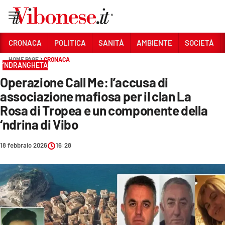
Vai
CRONACA
POLITICA
SANITÀ
AMBIENTE
SOCIETÀ
HOME PAGE
CRONACA
Sezioni
‘NDRANGHETA
Operazione Call Me: l’accusa di
CRONACA
associazione mafiosa per il clan La
POLITICA
Rosa di Tropea e un componente della
‘ndrina di Vibo
SANITÀ
AMBIENTE
18 febbraio 2026
16:28
SOCIETÀ
CULTURA
ECONOMIA E LAVORO