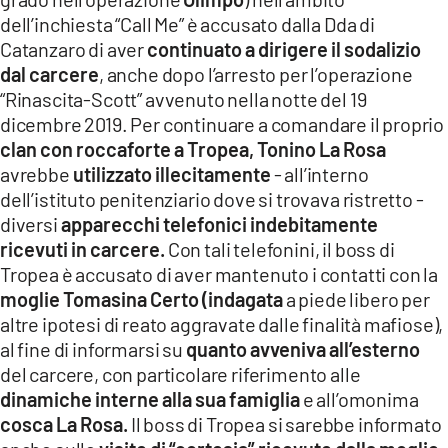
dell’inchiesta “Call Me” è accusato dalla Dda di
Catanzaro di aver
continuato a dirigere il sodalizio
dal carcere
, anche dopo l’arresto per l’operazione
“Rinascita-Scott” avvenuto nella notte del 19
dicembre 2019. Per continuare a comandare il proprio
clan con roccaforte a Tropea, Tonino La Rosa
avrebbe
utilizzato illecitamente
- all’interno
dell’istituto penitenziario dove si trovava ristretto -
diversi
apparecchi telefonici indebitamente
ricevuti in carcere.
Con tali telefonini, il boss di
Tropea è accusato di aver mantenuto i contatti con la
moglie Tomasina Certo (indagata
a piede libero per
altre ipotesi di reato aggravate dalle finalità mafiose),
al fine di informarsi su
quanto avveniva all’esterno
del carcere, con particolare riferimento alle
dinamiche interne alla sua famiglia
e all’omonima
cosca La Rosa.
Il boss di Tropea si sarebbe informato