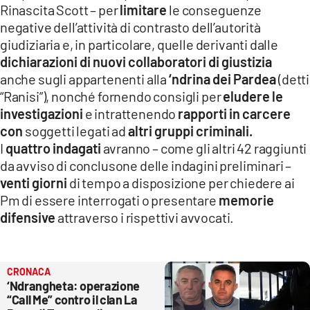
Rinascita Scott – per
limitare
le conseguenze
negative dell’attività di contrasto dell’autorità
giudiziaria e, in particolare, quelle derivanti dalle
dichiarazioni di nuovi collaboratori di giustizia
anche sugli appartenenti alla
‘ndrina dei Pardea
(detti
“Ranisi”), nonché fornendo consigli per
eludere le
investigazioni
e intrattenendo
rapporti in carcere
con
soggetti legati ad
altri gruppi criminali.
I
quattro indagati
avranno – come gli altri 42 raggiunti
da avviso di conclusone delle indagini preliminari –
venti giorni
di tempo a disposizione per chiedere ai
Pm di essere interrogati o presentare
memorie
difensive
attraverso i rispettivi avvocati.
CRONACA
‘Ndrangheta: operazione
“Call Me” contro il clan La