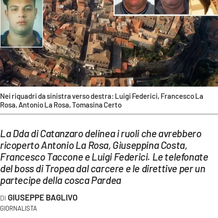
EVENTI
SPORT
Streaming
LAC TV
LAC NETWORK
Nei riquadri da sinistra verso destra: Luigi Federici, Francesco La
Rosa, Antonio La Rosa, Tomasina Certo
LAC ONAIR
La Dda di Catanzaro delinea i ruoli che avrebbero
LaC
ricoperto Antonio La Rosa, Giuseppina Costa,
Network
Francesco Taccone e Luigi Federici. Le telefonate
del boss di Tropea dal carcere e le direttive per un
LACPLAY.IT
partecipe della cosca Pardea
LACTV.IT
GIUSEPPE BAGLIVO
GIORNALISTA
LACONAIR.IT