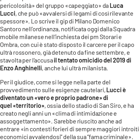
pericolosità» del gruppo «capeggiato» da
Luca
LACITYMAG.IT
Lucci
, che può «avvalersi di legami di così rilevante
spessore». Lo scrive il gip di Milano Domenico
ILREGGINO.IT
Santoro nell’ordinanza, notificata oggi dalla Squadra
COSENZACHANNEL.IT
mobile milanese nell’inchiesta dei pm Storari e
Ombra, con cui è stato disposto il carcere per il capo
ILVIBONESE.IT
ultrà rossonero, già detenuto da fine settembre, e
stavolta per l’accusa
il tentato omicidio del 2019 di
CATANZAROCHANNEL.IT
Enzo Anghinelli
, anche lui ultrà milanista.
LACAPITALENEWS.IT
Per il giudice, come si legge nella parte del
provvedimento sulle esigenze cautelari,
Lucci è
App
diventato un «vero e proprio padrone» di
ANDROID
quel «territorio»
, ossia dello stadio di San Siro, e ha
creato negli anni un «clima di intimidazione e
APPLE
assoggettamento». Sarebbe riuscito anche ad
entrare «in contesti forieri di sempre maggiori introiti
economici avvalendosi” della sua “fama criminale».