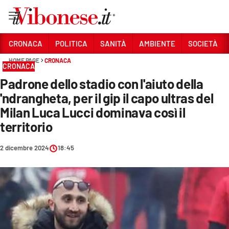
Vai
CRONACA
POLITICA
SANITÀ
AMBIENTE
SOCIETÀ
HOME PAGE
CRONACA
Sezioni
CRONACA
Padrone dello stadio con l'aiuto della
CRONACA
'ndrangheta, per il gip il capo ultras del
POLITICA
Milan Luca Lucci dominava così il
territorio
SANITÀ
AMBIENTE
2 dicembre 2024
18:45
SOCIETÀ
CULTURA
ECONOMIA E LAVORO