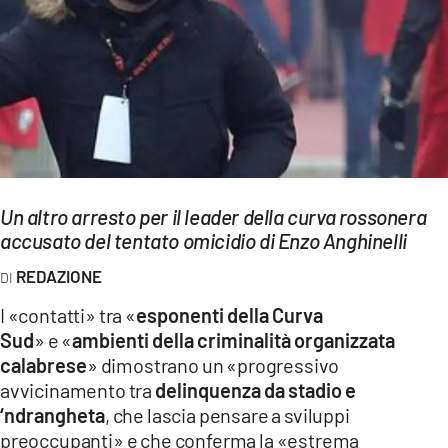
EVENTI
SPORT
Streaming
LAC TV
LAC NETWORK
Un altro arresto per il leader della curva rossonera
LAC ONAIR
accusato del tentato omicidio di Enzo Anghinelli
REDAZIONE
LaC
Network
I «contatti» tra «
esponenti della Curva
Sud
» e «
ambienti della criminalità organizzata
LACPLAY.IT
calabrese
» dimostrano un «progressivo
LACTV.IT
avvicinamento tra
delinquenza da stadio e
‘ndrangheta
, che lascia pensare a sviluppi
LACONAIR.IT
preoccupanti» e che conferma la «estrema