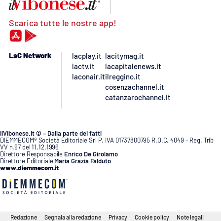
Scarica tutte le nostre app!
LaC Network
lacplay.it
lacitymag.it
lactv.it
lacapitalenews.it
laconair.it
ilreggino.it
cosenzachannel.it
catanzarochannel.it
ilVibonese.it © – Dalla parte dei fatti
DIEMMECOM® Società Editoriale Srl P. IVA 01737800795 R.O.C. 4049 – Reg. Trib
VV n.97 del 11.12.1996
Direttore Responsabile
Enrico De Girolamo
Direttore Editoriale
Maria Grazia Falduto
www.diemmecom.it
Redazione
Segnala alla redazione
Privacy
Cookie policy
Note legali