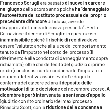
Francesco Scrugli
era passato
di nuovo in carcere
nel giugno
dello scorso anno poiché
ha “danneggiato
l’autovettura del sostituto processuale del proprio
precedente difensore
di fiducia, avendo
disapprovato la linea difensiva prescelta
”.
Per la
Cassazione il ricorso di Scrugli è in questo caso
inammissibile
poiché il
rischio di recidiva
deve
essere “valutato anche alla luce del comportamento
tenuto dall’imputato nel corso del processo (il
riferimento è alla condotta di danneggiamento sopra
richiamata), oltre che dell’esito del giudizio di primo
grado (conclusosi con la condanna dell’imputato a
una pena detentiva assai elevata)” e da qui la
conferma del carcere ed
ora il deposito delle
motivazioni di tale decisione
del novembre scorso.
A
dicembre è però intervenuta la sentenza d’appello
(giudizio con rito ordinario) del maxiprocesso
Rinascita Scott, con la
riduzione della condanna a