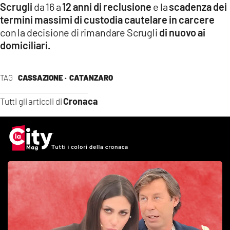
Scrugli
da 16 a
12 anni di reclusione
e la
scadenza dei
termini massimi di custodia cautelare in carcere
con la decisione di rimandare Scrugli
di nuovo ai
domiciliari.
TAG
CASSAZIONE ·
CATANZARO
Cronaca
Tutti gli articoli di