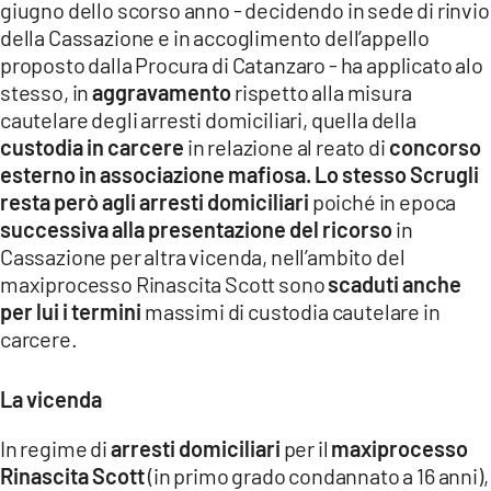
giugno dello scorso anno - decidendo in sede di rinvio
LACITYMAG.IT
della Cassazione e in accoglimento dell’appello
proposto dalla Procura di Catanzaro - ha applicato alo
ILREGGINO.IT
stesso, in
aggravamento
rispetto alla misura
cautelare degli arresti domiciliari, quella della
COSENZACHANNEL.IT
custodia in carcere
in relazione al reato di
concorso
ILVIBONESE.IT
esterno in associazione mafiosa.
Lo stesso Scrugli
resta però agli arresti domiciliari
poiché in epoca
CATANZAROCHANNEL.IT
successiva alla presentazione del ricorso
in
Cassazione per altra vicenda, nell’ambito del
LACAPITALENEWS.IT
maxiprocesso Rinascita Scott sono
scaduti anche
per lui i termini
massimi di custodia cautelare in
App
carcere.
ANDROID
La vicenda
APPLE
In regime di
arresti domiciliari
per il
maxiprocesso
Rinascita Scott
(in primo grado condannato a 16 anni),