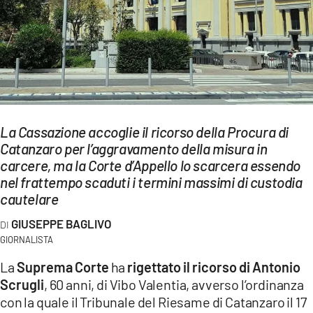
EVENTI
SPORT
Streaming
LAC TV
La Cassazione accoglie il ricorso della Procura di
LAC NETWORK
Catanzaro per l’aggravamento della misura in
carcere, ma la Corte d’Appello lo scarcera essendo
LAC ONAIR
nel frattempo scaduti i termini massimi di custodia
cautelare
LaC
Network
GIUSEPPE BAGLIVO
LACPLAY.IT
GIORNALISTA
La
Suprema Corte
ha
rigettato il ricorso di Antonio
LACTV.IT
Scrugli
, 60 anni, di Vibo Valentia, avverso l’ordinanza
con la quale il Tribunale del Riesame di Catanzaro il 17
LACONAIR.IT