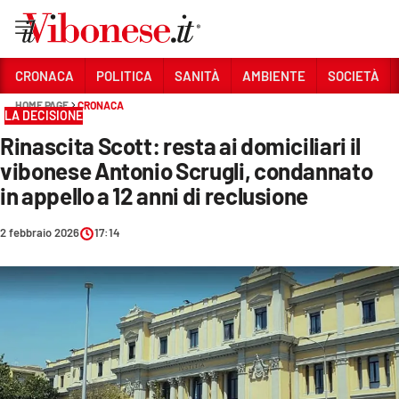
Vai
CRONACA
POLITICA
SANITÀ
AMBIENTE
SOCIETÀ
HOME PAGE
CRONACA
Sezioni
LA DECISIONE
Rinascita Scott: resta ai domiciliari il
CRONACA
vibonese Antonio Scrugli, condannato
POLITICA
in appello a 12 anni di reclusione
SANITÀ
2 febbraio 2026
17:14
AMBIENTE
SOCIETÀ
CULTURA
ECONOMIA E LAVORO