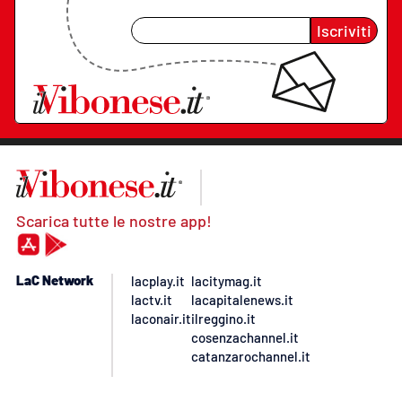
Iscriviti
Scarica tutte le nostre app!
LaC Network
lacplay.it
lacitymag.it
lactv.it
lacapitalenews.it
laconair.it
ilreggino.it
cosenzachannel.it
catanzarochannel.it