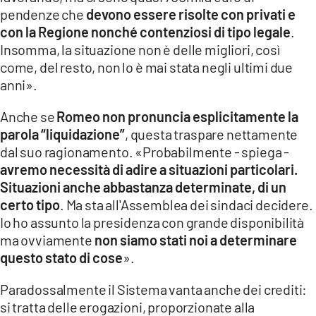
pendenze che
devono essere risolte con privati e
con la Regione nonché contenziosi di tipo legale
.
Insomma, la situazione non è delle migliori, così
come, del resto, non lo è mai stata negli ultimi due
anni».
Anche se
Romeo non pronuncia esplicitamente la
parola “liquidazione”
, questa traspare nettamente
dal suo ragionamento. «Probabilmente - spiega -
avremo necessità di adire a situazioni particolari.
Situazioni anche abbastanza determinate, di un
certo tipo
. Ma sta all'Assemblea dei sindaci decidere.
Io ho assunto la presidenza con grande disponibilità
ma ovviamente
non siamo stati noi a determinare
questo stato di cose
».
Paradossalmente il Sistema vanta anche dei crediti:
si tratta delle erogazioni, proporzionate alla