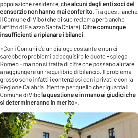
popolazione residente, che
alcuni degli enti soci del
consorzio non hanno mai conferito
. Tra questi anche
il Comune di Vibo (che di suo reclama però anche
l’affitto di Palazzo Santa Chiara).
Cifre comunque
insufficienti a ripianare i bilanci
.
«Con i Comuni c’è un dialogo costante e non ci
sarebbero problemi ad acquisire le quote - spiega
Romeo - ma non si tratta di cifre che possano aiutare
a raggiungere un riequilibrio di bilancio. Il problema
grosso sono infatti i contenziosi con i privati e con la
Regione Calabria. Mentre per quello che riguarda il
Comune di Vibo
la questione è in mano ai giudici che
si determineranno in merito
».