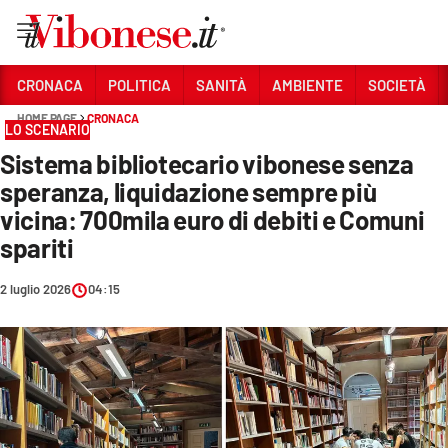
Vai
CRONACA
POLITICA
SANITÀ
AMBIENTE
SOCIETÀ
HOME PAGE
CRONACA
Sezioni
LO SCENARIO
Sistema bibliotecario vibonese senza
CRONACA
speranza, liquidazione sempre più
POLITICA
vicina: 700mila euro di debiti e Comuni
spariti
SANITÀ
AMBIENTE
2 luglio 2026
04:15
SOCIETÀ
CULTURA
ECONOMIA E LAVORO