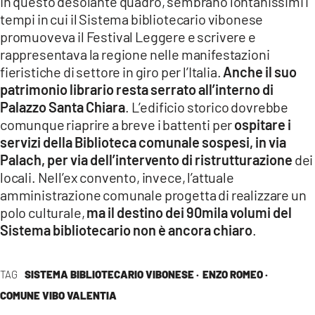
In questo desolante quadro, sembrano lontanissimi i
tempi in cui il Sistema bibliotecario vibonese
promuoveva il Festival Leggere e scrivere e
rappresentava la regione nelle manifestazioni
fieristiche di settore in giro per l’Italia.
Anche il suo
patrimonio librario resta serrato all’interno di
Palazzo Santa Chiara
. L’edificio storico dovrebbe
comunque riaprire a breve i battenti per
ospitare i
servizi della Biblioteca comunale sospesi, in via
Palach, per via dell’intervento di ristrutturazione
dei
locali. Nell’ex convento, invece, l’attuale
amministrazione comunale progetta di realizzare un
polo culturale,
ma il destino dei 90mila volumi del
Sistema bibliotecario non è ancora chiaro
.
TAG
SISTEMA BIBLIOTECARIO VIBONESE ·
ENZO ROMEO ·
COMUNE VIBO VALENTIA