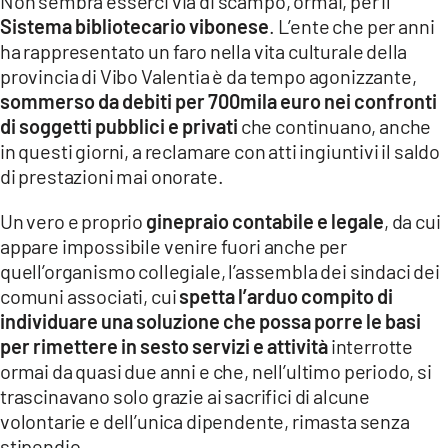
Non sembra esserci via di scampo, ormai, per il
Sistema bibliotecario vibonese
. L’ente che per anni
LACITYMAG.IT
ha rappresentato un faro nella vita culturale della
ILREGGINO.IT
provincia di Vibo Valentia è da tempo agonizzante,
sommerso da debiti per 700mila euro nei confronti
COSENZACHANNEL.IT
di soggetti pubblici e privati
che continuano, anche
in questi giorni, a reclamare con atti ingiuntivi il saldo
ILVIBONESE.IT
di prestazioni mai onorate.
CATANZAROCHANNEL.IT
Un vero e proprio
ginepraio contabile e legale
, da cui
LACAPITALENEWS.IT
appare impossibile venire fuori anche per
quell’organismo collegiale, l’assembla dei sindaci dei
comuni associati, cui
spetta l’arduo compito di
App
individuare una soluzione che possa porre le basi
ANDROID
per rimettere in sesto servizi e attività
interrotte
ormai da quasi due anni e che, nell’ultimo periodo, si
APPLE
trascinavano solo grazie ai sacrifici di alcune
volontarie e dell’unica dipendente, rimasta senza
stipendio.