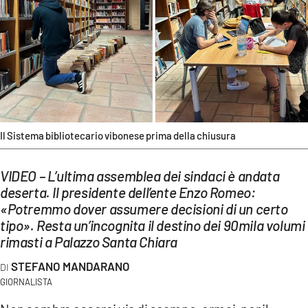
EVENTI
SPORT
Streaming
LAC TV
LAC NETWORK
Il Sistema bibliotecario vibonese prima della chiusura
LAC ONAIR
VIDEO – L’ultima assemblea dei sindaci è andata
deserta. Il presidente dell’ente Enzo Romeo:
LaC
«Potremmo dover assumere decisioni di un certo
Network
tipo». Resta un’incognita il destino dei 90mila volumi
LACPLAY.IT
rimasti a Palazzo Santa Chiara
STEFANO MANDARANO
LACTV.IT
GIORNALISTA
LACONAIR.IT