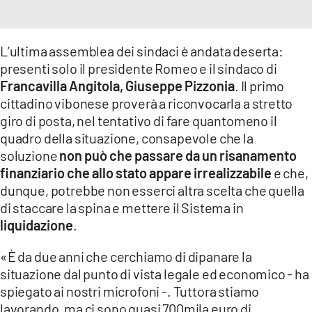
L’ultima assemblea dei sindaci è andata deserta:
presenti solo il presidente Romeo e il sindaco di
Francavilla Angitola, Giuseppe Pizzonia
. Il primo
cittadino vibonese proverà a riconvocarla a stretto
giro di posta, nel tentativo di fare quantomeno il
quadro della situazione, consapevole che la
soluzione
non può che passare da un risanamento
finanziario che allo stato appare irrealizzabile
e che,
dunque, potrebbe non esserci altra scelta che quella
di staccare la spina e mettere il Sistema in
liquidazione
.
«È da due anni che cerchiamo di dipanare la
situazione dal punto di vista legale ed economico - ha
spiegato ai nostri microfoni -. Tuttora stiamo
lavorando, ma ci sono quasi 700mila euro di