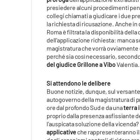
presiedere alcuni procedimenti penal
collegi chiamati a giudicare i due p
la richiesta di ricusazione. Anche in
Roma è filtrata la disponibilità de
dell’applicazione richiesta: manca so
magistratura che vorrà ovviamente 
perché sia così necessario, secondo c
del giudice Grillone a Vibo
Valentia
Si attendono le delibere
Buone notizie, dunque, sul versante 
autogoverno della magistratura di 
ore dal profondo Sud e da una
terra 
proprio dalla presenza asfissiante d
l’auspicata soluzione della vicend
applicative
che rappresenteranno il 
degli organismi centrali di ridare cre