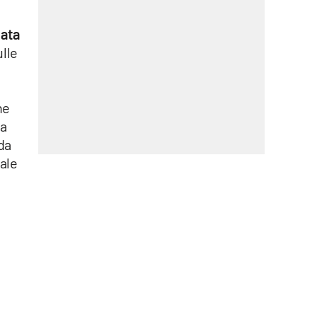
lata
ulle
ne
da
da
ale