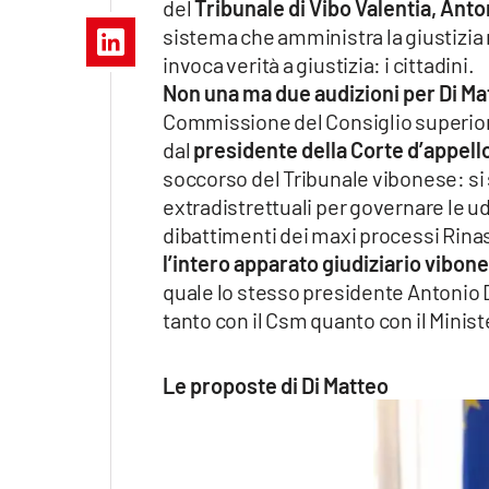
del
Tribunale di Vibo Valentia, Anto
Apple
sistema che amministra la giustizia ne
invoca verità a giustizia: i cittadini.
Non una ma due audizioni per Di Ma
Commissione del Consiglio superior
Vai
dal
presidente della Corte d’appel
soccorso del Tribunale vibonese: si s
extradistrettuali per governare le udi
dibattimenti dei maxi processi Rinas
l’intero apparato giudiziario vibon
quale lo stesso presidente Antonio Di
tanto con il Csm quanto con il Minist
Le proposte di Di Matteo