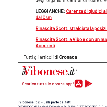
LEGGI ANCHE:
Carenza di giudici al
dal Csm
Rinascita Scott: stralciata la pos
Rinascita Scott: a Vibo e con un nu
Accorinti
Tutti gli articoli di
Cronaca
Scarica tutte le nostre app!
ilVibonese.it © – Dalla parte dei fatti
DIEMMECOM® Società Editoriale Srl P. IVA 01737800795 R.O.C. 404