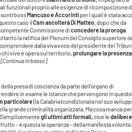
i funzionali proprio alle esigenze di ricomposizione d
resunti boss
Mancuso e Accorinti
per i quali è stata acc
 questo caso il
Csm ascolterà Di Matteo
, dopo che da
lla competente Commissione di
concedere la proroga
ltanto la ratifica del Plenum del Consiglio superiore d
comprendere dalla viva voce del presidente del Tribun
hi vive e opera sul territorio,
prolungare la presenza
.
[Continua in basso]
della presa di coscienza da parte dell’organo di
prendere in esame le istanze che pervengono in queste
in particolare
(la Calabria) condizionata nel suo svilup
ella grande criminalità organizzata. Ma cosa manca per
a? Semplicemente
gli ultimi atti formali,
cioè le
deliber
frutto – è questa la speranza – della manifesta volontà
dibilità al sistema giustizia dell’intero Paese.