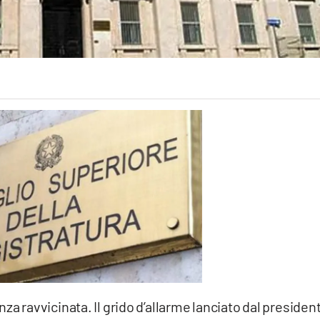
nza ravvicinata. Il grido d’allarme lanciato dal presiden