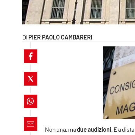
laconair.it
lacitymag.it
PIER PAOLO CAMBARERI
ilreggino.it
cosenzachannel.it
ilvibonese.it
catanzarochannel.it
lacapitalenews.it
App
Android
Non una, ma
due audizioni.
E a dista