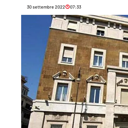
Eventi
30 settembre 2022
07:33
Sport
Streaming
LaC TV
Lac Network
LaC OnAir
LaC
Network
lacplay.it
lactv.it