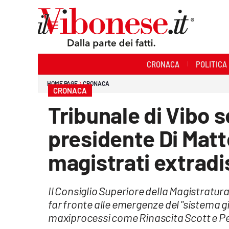
Sezioni
CRONACA
POLITICA
Cronaca
HOME PAGE
CRONACA
CRONACA
Politica
Tribunale di Vibo se
Sanità
presidente Di Matt
Ambiente
magistrati extradi
Società
Il Consiglio Superiore della Magistratura
Cultura
far fronte alle emergenze del "sistema g
Economia e Lavoro
maxiprocessi come Rinascita Scott e Pe