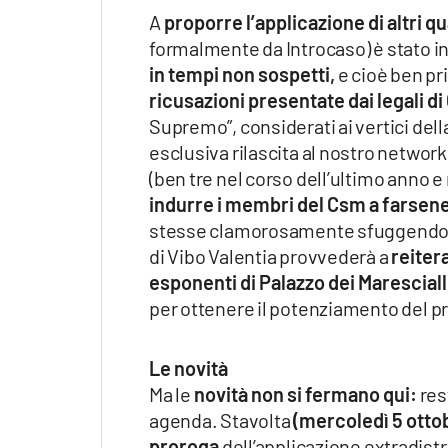
A
proporre l’applicazione di altri q
formalmente da Introcaso) è stato in
in tempi non sospetti,
e cioè ben pr
ricusazioni presentate dai legali 
Supremo”, considerati ai vertici dell
esclusiva rilascita al nostro network
(ben tre nel corso dell’ultimo anno e
indurre i membri del Csm a farsen
stesse clamorosamente sfuggendo di 
di Vibo Valentia provvederà a
reiter
esponenti di Palazzo dei Maresciall
per ottenere il potenziamento del pr
Le novità
Ma le
novità non si fermano qui:
res
agenda. Stavolta
(mercoledì 5 otto
proroga
dell’applicazione extradist