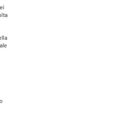
ei
olta
ella
ale
po
e