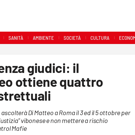
SANITÀ
AMBIENTE
SOCIETÀ
CULTURA
ECONOM
nza giudici: il
eo ottiene quattro
strettuali
 ascolterà Di Matteo a Roma il 3 ed il 5 ottobre per
iustizia" vibonese e non mettere a rischio
trol Mafie