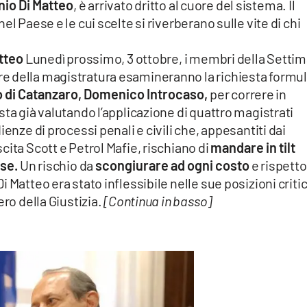
nio Di Matteo
, è arrivato dritto al cuore del sistema. Il
l Paese e le cui scelte si riverberano sulle vite di chi
tteo
Lunedì prossimo, 3 ottobre, i membri della Setti
e della magistratura esamineranno la richiesta formu
lo di Catanzaro, Domenico Introcaso,
per correre in
ta già valutando l’applicazione di quattro magistrati
enze di processi penali e civili che, appesantiti dai
cita Scott e Petrol Mafie, rischiano di
mandare in tilt
ese.
Un rischio da
scongiurare ad ogni costo
e rispetto
 Matteo era stato inflessibile nelle sue posizioni criti
ero della Giustizia.
[Continua in basso]