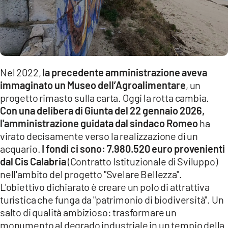
Nel 2022,
la precedente amministrazione aveva
immaginato un Museo dell’Agroalimentare
, un
progetto rimasto sulla carta. Oggi la rotta cambia.
Con una delibera di Giunta del 22 gennaio 2026,
l'amministrazione guidata dal sindaco Romeo
ha
virato decisamente verso la realizzazione di un
acquario.
I fondi ci sono: 7.980.520 euro provenienti
dal Cis Calabria
(Contratto Istituzionale di Sviluppo)
nell'ambito del progetto "Svelare Bellezza".
L'obiettivo dichiarato è creare un polo di attrattiva
turistica che funga da "patrimonio di biodiversità". Un
salto di qualità ambizioso: trasformare un
monumento al degrado industriale in un tempio della