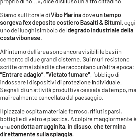
proprio di no...», dice disilluso un altro cittadino.
Siamo sul litorale di
Vibo Marina
dove
un tempo
sorgeva l’ex deposito costiero Basalti & Bitumi
, oggi
uno dei luoghi simbolo del
degrado industriale della
costa vibonese
.
All’interno dell’area sono ancora visibili le basi in
cemento di due grandi cisterne. Sui muri resistono
scritte ormai sbiadite che raccontano un’altra epoca:
“Entrare adagio”
,
“Vietato fumare”
, l’obbligo di
indossare i dispositivi di protezione individuale.
Segnali di un’attività produttiva cessata da tempo, ma
mai realmente cancellata dal paesaggio.
Il piazzale ospita materiale ferroso, rifiuti sparsi,
bottiglie di vetro e plastica. A colpire maggiormente è
una
condotta arrugginita, in disuso, che termina
direttamente sulla spiaggia.