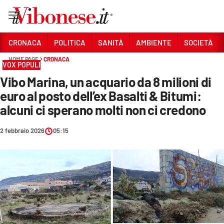
Vai
CRONACA
POLITICA
SANITÀ
AMBIENTE
SOCIETÀ
HOME PAGE
CRONACA
Sezioni
VOX POPULI
Vibo Marina, un acquario da 8 milioni di
CRONACA
euro al posto dell’ex Basalti & Bitumi:
POLITICA
alcuni ci sperano molti non ci credono
SANITÀ
2 febbraio 2026
05:15
AMBIENTE
SOCIETÀ
CULTURA
ECONOMIA E LAVORO