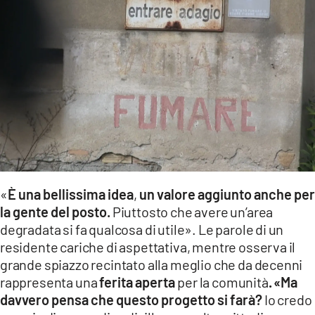
LACITYMAG.IT
ILREGGINO.IT
COSENZACHANNEL.IT
ILVIBONESE.IT
CATANZAROCHANNEL.IT
LACAPITALENEWS.IT
«
È una bellissima idea
,
un valore aggiunto anche per
App
la gente del posto.
Piuttosto che avere un’area
degradata si fa qualcosa di utile». Le parole di un
ANDROID
residente cariche di aspettativa, mentre osserva il
grande spiazzo recintato alla meglio che da decenni
APPLE
rappresenta una
ferita aperta
per la comunità
.
«Ma
davvero pensa che questo progetto si farà?
Io credo