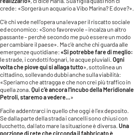
realizzarlo»
, ci dice Maria. Sua figlia quasi non ci
crede: «Sorgerà un acquario a Vibo Marina? E dove?».
C'è chi vede nell'opera una leva per il riscatto sociale
ed economico: «Sono favorevole – incalza un altro
passante – perché secondo me può essere un modo
per cambiare il paese». Ma c'è anche chi guarda alle
emergenze quotidiane:
«Si potrebbe fare di meglio:
le strade, i condotti fognari, le acque pluviali.
Ogni
volta che piove qui si allaga tutto
», sottolinea un
cittadino, sollevando dubbi anche sulla viabilità:
«Speriamo che attragga e che non crei più traffico in
quella zona.
Qui c'è ancora l'incubo della Meridionale
Petroli, staremo a vedere...
»
Facile addentrarci in quello che oggi è l'ex deposito.
Se dalla parte della strada i cancelli sono chiusi con
lucchetto, dal lato mare la situazione è diversa.
Una
porzione di rete che circonda il fabbricato è