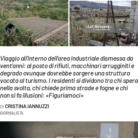
EVENTI
SPORT
Streaming
LAC TV
Viaggio all’interno dell’area industriale dismessa da
LAC NETWORK
vent’anni: al posto di rifiuti, macchinari arrugginiti e
degrado ovunque dovrebbe sorgere una struttura
LAC ONAIR
vocata al turismo. I residenti si dividono tra chi spera
nella svolta, chi chiede prima strade e fogne e chi
LaC
non si fa illusioni: «Figuriamoci»
Network
CRISTINA IANNUZZI
LACPLAY.IT
GIORNALISTA
LACTV.IT
LACONAIR.IT