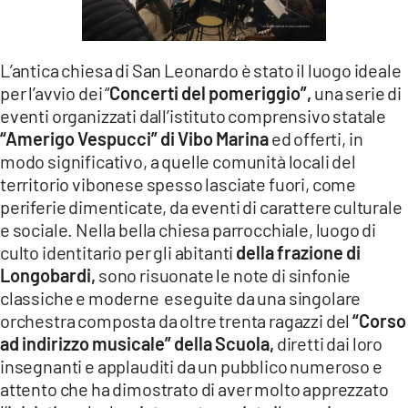
LACITYMAG.IT
ILREGGINO.IT
L’antica chiesa di San Leonardo è stato il luogo ideale
per l’avvio dei “
Concerti del pomeriggio”,
una serie di
COSENZACHANNEL.IT
eventi organizzati dall’istituto comprensivo statale
“Amerigo Vespucci” di Vibo Marina
ed offerti, in
ILVIBONESE.IT
modo significativo, a quelle comunità locali del
CATANZAROCHANNEL.IT
territorio vibonese spesso lasciate fuori, come
periferie dimenticate, da eventi di carattere culturale
LACAPITALENEWS.IT
e sociale. Nella bella chiesa parrocchiale, luogo di
culto identitario per gli abitanti
della frazione di
App
Longobardi,
sono risuonate le note di sinfonie
classiche e moderne eseguite da una singolare
ANDROID
orchestra composta da oltre trenta ragazzi del
“Corso
ad indirizzo musicale” della Scuola,
diretti dai loro
APPLE
insegnanti e applauditi da un pubblico numeroso e
attento che ha dimostrato di aver molto apprezzato