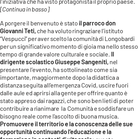
l’iniziativa che ha visto protagonista il proprio paese.
[Continua in basso]
A porgere il benvenuto è stato
il parroco don
Giovanni Teti,
che ha voluto ringraziare l’istituto
“Vespucci” per aver scelto la comunità di Longobardi
per un significativo momento di gioia ma nello stesso
tempo di grande valore culturale e sociale.
Il
dirigente scolastico Giuseppe Sangeniti,
nel
presentare l’evento, ha sottolineato come sia
importante, maggiormente dopo la didattica a
distanza seguita all’emergenza Covid, uscire fuori
dalle aule ed aprirsi alla gente per offrire quanto è
stato appreso dai ragazzi, che sono ben lieti di poter
contribuire a rianimare la Comunità e soddisfare un
bisogno reale come l’ascolto di buona musica.
Promuovere il territorio e la conoscenza delle sue
opportunità continuando l’educazione e la