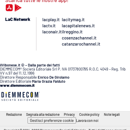
LaC Network
lacplay.it
lacitymag.it
lactv.it
lacapitalenews.it
laconair.it
ilreggino.it
cosenzachannel.it
catanzarochannel.it
ilVibonese.it © – Dalla parte dei fatti
DIEMMECOM® Società Editoriale Srl P. IVA 01737800795 R.O.C. 4049 – Reg. Trib
VV n.97 del 11.12.1996
Direttore Responsabile
Enrico De Girolamo
Direttore Editoriale
Maria Grazia Falduto
www.diemmecom.it
Redazione
Segnala alla redazione
Privacy
Cookie policy
Note legali
Gestisci preferenze cookie
Lavora con noi