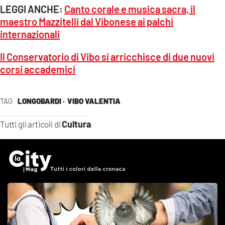
LEGGI ANCHE:
Canto corale e musica sacra, il
maestro Mazzitelli dal Vibonese ai palchi
internazionali
Il Conservatorio di Vibo si arricchisce di due nuovi
corsi accademici
TAG
LONGOBARDI ·
VIBO VALENTIA
Cultura
Tutti gli articoli di