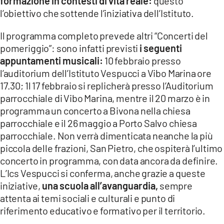
formazione in contesti di vita reale:
questo
l’obiettivo che sottende l’iniziativa dell’Istituto.
Il programma completo prevede altri “Concerti del
pomeriggio”: sono infatti previsti
i seguenti
appuntamenti musicali:
10 febbraio presso
l’auditorium dell’Istituto Vespucci a Vibo Marina ore
17.30; 1l 17 febbraio si replicherà presso l’Auditorium
parrocchiale di Vibo Marina, mentre il 20 marzo è in
programma un concerto a Bivona nella chiesa
parrocchiale e il 26 maggio a Porto Salvo chiesa
parrocchiale. Non verrà dimenticata neanche la più
piccola delle frazioni, San Pietro, che ospiterà l’ultimo
concerto in programma, con data ancora da definire.
L’Ics Vespucci si conferma, anche grazie a queste
iniziative,
una scuola all’avanguardia,
sempre
attenta ai temi sociali e culturali e punto di
riferimento educativo e formativo per il territorio.