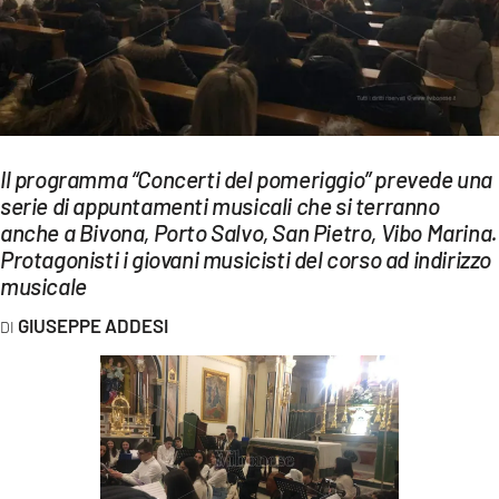
EVENTI
SPORT
Streaming
LAC TV
Il programma “Concerti del pomeriggio” prevede una
serie di appuntamenti musicali che si terranno
LAC NETWORK
anche a Bivona, Porto Salvo, San Pietro, Vibo Marina.
Protagonisti i giovani musicisti del corso ad indirizzo
LAC ONAIR
musicale
GIUSEPPE ADDESI
LaC
Network
LACPLAY.IT
LACTV.IT
LACONAIR.IT