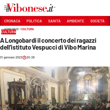
Vai
CRONACA
POLITICA
SANITÀ
AMBIENTE
SOCIETÀ
HOME PAGE
CULTURA
Sezioni
CULTURA
A Longobardi il concerto dei ragazzi
CRONACA
dell’istituto Vespucci di Vibo Marina
POLITICA
31 gennaio 2023
20:28
SANITÀ
AMBIENTE
SOCIETÀ
CULTURA
ECONOMIA E LAVORO