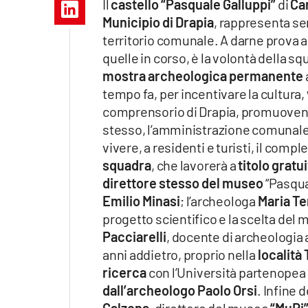
Il
castello “Pasquale Galluppi”
di
Ca
Apple
Municipio di Drapia
, rappresenta sem
territorio comunale. A darne prova a
quelle in corso, è la volontà della s
mostra archeologica permanente
Vai
tempo fa, per incentivare la cultura,
comprensorio di Drapia, promuovendo 
stesso, l’amministrazione comunale
vivere, a residenti e turisti, il co
squadra
, che lavorerà a
titolo gratu
direttore stesso del museo
“Pasqual
Emilio Minasi
; l’archeologa
Maria Te
progetto scientifico e la scelta del
Pacciarelli
, docente di archeologia a
anni addietro, proprio nella
località 
ricerca
con l’Università partenopea 
dall’archeologo Paolo Orsi
. Infine 