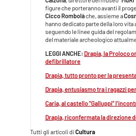
Calzona
, direttore del museo
“MuRi”
figure che porteranno avanti il pro
Cicco Rombolà
che, assieme a
Cosm
hanno dedicato parte della loro vita 
seguendo le linee guida del regolame
del materiale archeologico attualment
LEGGI ANCHE:
Drapia, la Proloco or
defibrillatore
Drapia, tutto pronto per la present
Drapia, entusiasmo tra i ragazzi per 
Caria, al castello “Galluppi” l’incon
Drapia, riconfermata la direzione d
Tutti gli articoli di
Cultura