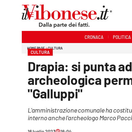
Sezioni
CRONACA
POLITICA
Cronaca
HOME PAGE
CULTURA
CULTURA
Politica
Drapia: si punta a
Sanità
archeologica per
Ambiente
"Galluppi"
Società
L'amministrazione comunale ha costitui
Cultura
interno anche l'archeologo Marco Pacciar
Economia e Lavoro
16 luglio 2023
16:04