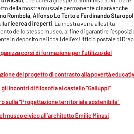
 di Ricadi
, che curerà gli aspetti amministrativi. Tra le
getto della mostra mussale permanente ci sarà anche
o Rombolà, Alfonso Lo Torto e Ferdinando Staropol
alla
ricerca di reperti
. La mostra verrà allestita
nto dello stesso museo, al fine di garantire l’esposiz
e in deposito nei locali dell’ex Ufficio postale di Drap
ganizza corsi di formazione per l’utilizzo del
azione del progetto di contrasto alla povertà educati
gli incontri di filosofia al castello “Galluppi”
tro sulla “Progettazione territoriale sostenibile”
el museo civico all’architetto Emilio Minasi