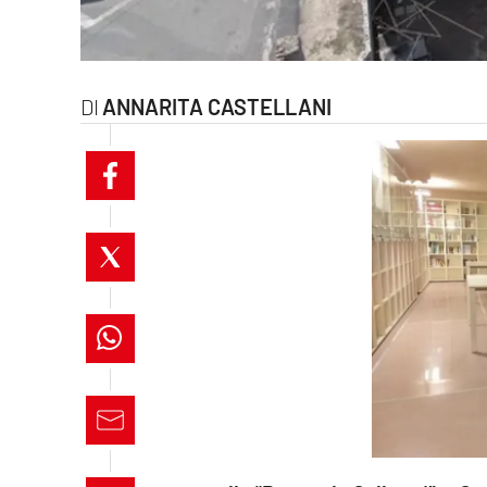
laconair.it
lacitymag.it
ANNARITA CASTELLANI
ilreggino.it
cosenzachannel.it
ilvibonese.it
catanzarochannel.it
lacapitalenews.it
App
Android