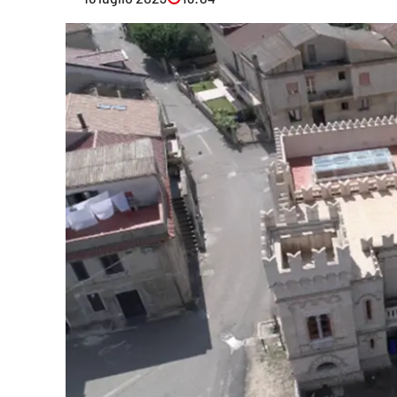
Eventi
Sport
Streaming
LaC TV
Lac Network
LaC OnAir
LaC
Network
lacplay.it
lactv.it