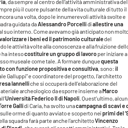
ria
, da sempre al centro dell’attività amministrativa del
pre più il cuore pulsante della vita culturale di tutto il
ncora una volta, dopo le innumerevoli attività svolte e
quadra guidata da
Alessandro Porcelli
di
allestire una
al suo interno. Come avevamo già anticipato non molt
valorizzare i beni ed il patrimonio culturale
del
le attività volte alla conoscenza e alla fruizione dell
 ha inteso
costituire un gruppo di lavoro
per iniziare a
mplesso museale come tale. A formare dunque
questa
ito con funzione propositiva e consultiva
, sono:
il
e Galluppi” e coordinatore del progetto, l’architetto
resa Iannelli
che si occuperà dell’elaborazione del
 materiale archeologico da esporre insieme a
Marco
ll’
Università Federico II di Napoli
. Quest’ultimo, alcun
Torre Galli
di Caria, ha svolto una
campagna di scavi e 
sulle orme di quanto avviato e scoperto nei
primi del 
della squadra farà parte anche l’architetto
Vincenzo