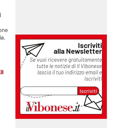
i
ione
ia.
Iscriviti
alla Newsletter
Se vuoi ricevere gratuitamente
tutte le notizie di
Il Vibonese
va
lascia il tuo indirizzo email e
iscriviti
Iscriviti