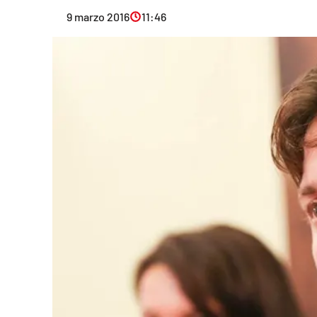
Eventi
9 marzo 2016
11:46
Sport
Streaming
LaC TV
Lac Network
LaC OnAir
LaC
Network
lacplay.it
lactv.it