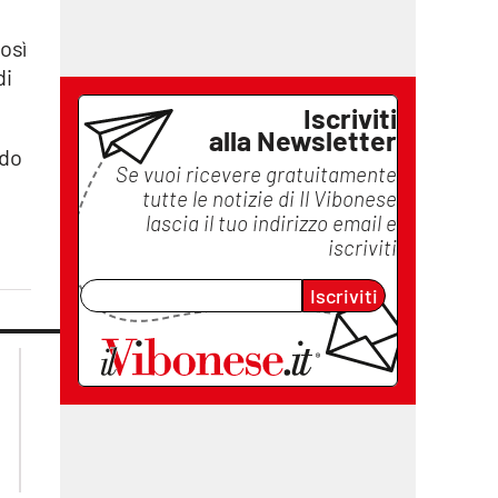
così
di
Iscriviti
alla Newsletter
rdo
Se vuoi ricevere gratuitamente
tutte le notizie di
Il Vibonese
lascia il tuo indirizzo email e
iscriviti
Iscriviti
lacplay.it
lacitymag.it
lactv.it
lacapitalenews.it
laconair.it
ilreggino.it
cosenzachannel.it
catanzarochannel.it