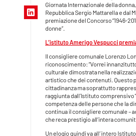
Apple
Giornata Internazionale della donna, 
Repubblica Sergio Mattarella e dal Mi
premiazione del Concorso “1946-2016: 
donne”.
Vai
L’istituto Amerigo Vespucci premia
Il consigliere comunale Lorenzo Lo
riconoscimento: “Vorrei innanzitutto 
culturale dimostrata nella realizzazio
artistico che dei contenuti. Questo p
cittadinanza ma soprattutto rappres
raggiunta dall’Istituto comprensivo “
competenza delle persone che la dir
continua il consigliere comunale – ad
che reca prestigio all’intera comuni
Un elogio quindi va all’ intero Istitut