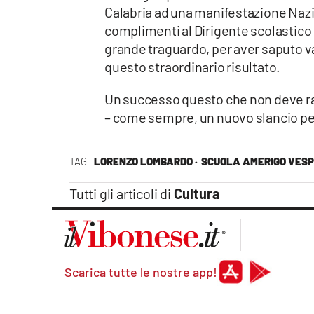
Calabria ad una manifestazione Nazio
complimenti al Dirigente scolastico Ma
grande traguardo, per aver saputo va
questo straordinario risultato.
Un successo questo che non deve r
– come sempre, un nuovo slancio per 
TAG
LORENZO LOMBARDO ·
SCUOLA AMERIGO VESPU
Tutti gli articoli di
Cultura
Scarica tutte le nostre app!