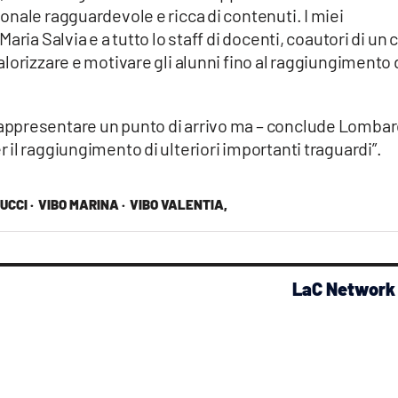
nale ragguardevole e ricca di contenuti. I miei
ria Salvia e a tutto lo staff di docenti, coautori di un 
lorizzare e motivare gli alunni fino al raggiungimento 
appresentare un punto di arrivo ma – conclude Lomba
il raggiungimento di ulteriori importanti traguardi”.
CCI ·
VIBO MARINA ·
VIBO VALENTIA,
LaC Network