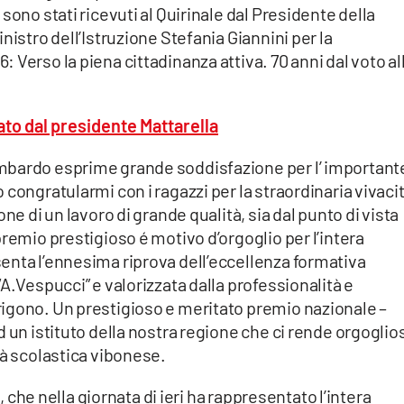
sono stati ricevuti al Quirinale dal Presidente della
nistro dell’Istruzione Stefania Giannini per la
Verso la piena cittadinanza attiva. 70 anni dal voto al
to dal presidente Mattarella
mbardo esprime grande soddisfazione per l’ important
congratularmi con i ragazzi per la straordinaria vivaci
ne di un lavoro di grande qualità, sia dal punto di vista
remio prestigioso é motivo d’orgoglio per l’intera
enta l’ennesima riprova dell’eccellenza formativa
A.Vespucci” e valorizzata dalla professionalità e
igono. Un prestigioso e meritato premio nazionale –
 un istituto della nostra regione che ci rende orgoglios
tà scolastica vibonese.
o, che nella giornata di ieri ha rappresentato l’intera