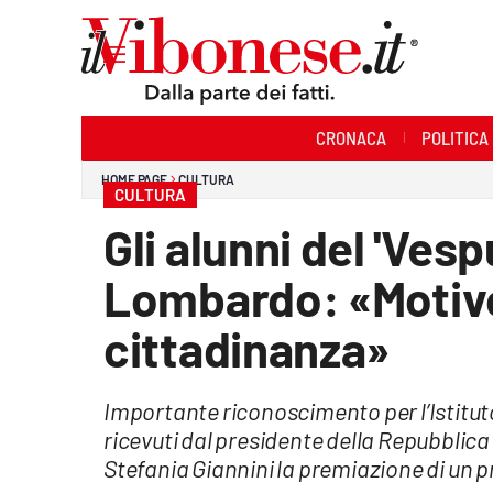
Sezioni
CRONACA
POLITICA
Cronaca
HOME PAGE
CULTURA
CULTURA
Politica
Gli alunni del 'Vesp
Sanità
Lombardo: «Motivo 
Ambiente
cittadinanza»
Società
Importante riconoscimento per l’Istituto
Cultura
ricevuti dal presidente della Repubblica 
Economia e Lavoro
Stefania Giannini la premiazione di un 