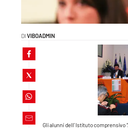
laconair.it
lacitymag.it
ilreggino.it
VIBOADMIN
cosenzachannel.it
ilvibonese.it
catanzarochannel.it
lacapitalenews.it
App
Android
Gli alunni dell’ Istituto comprensivo