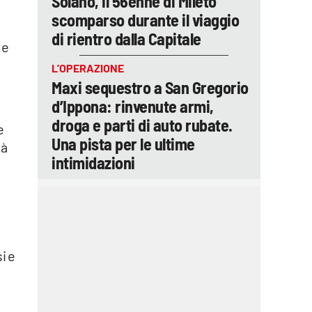
Solano, il 56enne di Mileto
scomparso durante il viaggio
di rientro dalla Capitale
le
L’OPERAZIONE
Maxi sequestro a San Gregorio
d’Ippona: rinvenute armi,
droga e parti di auto rubate.
e
Una pista per le ultime
tà
intimidazioni
i e