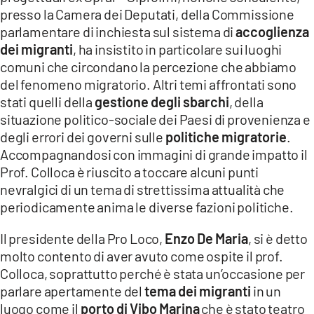
presso la Camera dei Deputati, della Commissione
parlamentare di inchiesta sul sistema di
accoglienza
dei migranti
, ha insistito in particolare sui luoghi
comuni che circondano la percezione che abbiamo
del fenomeno migratorio. Altri temi affrontati sono
stati quelli della
gestione degli sbarchi
, della
situazione politico-sociale dei Paesi di provenienza e
degli errori dei governi sulle
politiche migratorie
.
Accompagnandosi con immagini di grande impatto il
Prof. Colloca è riuscito a toccare alcuni punti
nevralgici di un tema di strettissima attualità che
periodicamente anima le diverse fazioni politiche.
Il presidente della Pro Loco,
Enzo De Maria
, si è detto
molto contento di aver avuto come ospite il prof.
Colloca, soprattutto perché è stata un’occasione per
parlare apertamente del
tema dei migranti
in un
luogo come il
porto di Vibo Marina
che è stato teatro