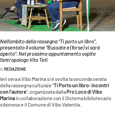
EVENTI
SPORT
Streaming
LAC TV
Nell’ambito della rassegna “Ti porto un libro”,
presentato il volume “Bussate e (forse) vi sarà
LAC NETWORK
aperto”. Nel prossimo appuntamento ospite
l’antropologo Vito Teti
LAC ONAIR
REDAZIONE
LaC
Ieri sera a Vibo Marina si è svolta la seconda serata
Network
della rassegna culturale “
Ti Porto un libro: incontri
LACPLAY.IT
con l’autore
”, organizzata dalla
Pro Loco di Vibo
Marina
in collaborazione con il Sistema bibliotecario
LACTV.IT
vibonese e il Comune di Vibo Valentia.
LACONAIR.IT