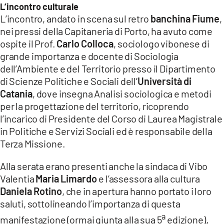
L’incontro culturale
LACITYMAG.IT
L’incontro, andato in scena sul retro
banchina Fiume
,
nei pressi della Capitaneria di Porto, ha avuto come
ILREGGINO.IT
ospite il Prof.
Carlo Colloca
, sociologo vibonese di
grande importanza e docente di Sociologia
COSENZACHANNEL.IT
dell’Ambiente e del Territorio presso il Dipartimento
ILVIBONESE.IT
di Scienze Politiche e Sociali dell’
Università di
Catania
, dove insegna Analisi sociologica e metodi
CATANZAROCHANNEL.IT
per la progettazione del territorio, ricoprendo
l’incarico di Presidente del Corso di Laurea Magistrale
LACAPITALENEWS.IT
in Politiche e Servizi Sociali ed è responsabile della
Terza Missione.
App
Alla serata erano presenti anche la sindaca di Vibo
ANDROID
Valentia
Maria Limardo
e l’assessora alla cultura
APPLE
Daniela Rotino
, che in apertura hanno portato i loro
saluti, sottolineando l’importanza di questa
a
manifestazione (ormai giunta alla sua 5
edizione),