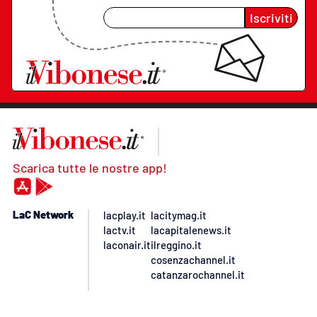
Iscriviti
Scarica tutte le nostre app!
LaC Network
lacplay.it
lacitymag.it
lactv.it
lacapitalenews.it
laconair.it
ilreggino.it
cosenzachannel.it
catanzarochannel.it