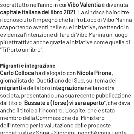
soprattutto nell’anno in cui
Vibo Valentia
è divenuta
capitale italiana del libro 2021
. La sindaca ha inoltre
riconosciuto l’impegno che la Pro Loco di Vibo Marina
sta portando avanti nelle sue iniziative, mettendo in
evidenza l’intenzione di fare di Vibo Marina un luogo
più attrattivo anche grazie a iniziative come quella di
“Ti Porto un libro”.
Migranti e integrazione
Carlo Colloca
ha dialogato con
Nicola Pirone
,
giornalista del Quotidiano del Sud, sul tema dei
migranti
e della loro
integrazione
nella nostra
società, presentando una sua recente pubblicazione
dal titolo “
Bussate e (forse) vi sarà aperto
”, che dava
anche il titolo all’incontro. L’ospite, che è stato
membro della Commissione del Ministero
dell’Interno per la valutazione delle proposte
progettuali ex Sprar – Siproimi, nonché consulente,