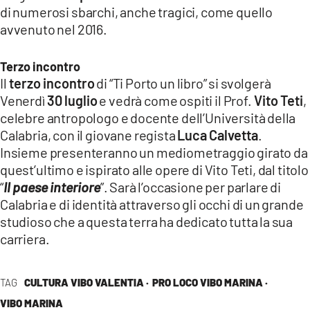
di numerosi sbarchi, anche tragici, come quello
avvenuto nel 2016.
Terzo incontro
Il
terzo incontro
di “Ti Porto un libro” si svolgerà
Venerdì
30 luglio
e vedrà come ospiti il Prof.
Vito Teti
,
celebre antropologo e docente dell’Università della
Calabria, con il giovane regista
Luca Calvetta
.
Insieme presenteranno un mediometraggio girato da
quest’ultimo e ispirato alle opere di Vito Teti, dal titolo
“
Il paese interiore
”. Sarà l’occasione per parlare di
Calabria e di identità attraverso gli occhi di un grande
studioso che a questa terra ha dedicato tutta la sua
carriera.
TAG
CULTURA VIBO VALENTIA ·
PRO LOCO VIBO MARINA ·
VIBO MARINA