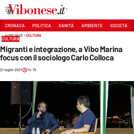
Vai
CRONACA
POLITICA
SANITÀ
AMBIENTE
SOCIETÀ
HOME PAGE
CULTURA
Sezioni
CULTURA
Migranti e integrazione, a Vibo Marina
CRONACA
focus con il sociologo Carlo Colloca
POLITICA
21 luglio 2021
14:15
SANITÀ
AMBIENTE
SOCIETÀ
CULTURA
ECONOMIA E LAVORO